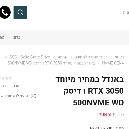
בלוג
מחש
ראשי
רכיבי חומרה למחשב
אחסון
SSD - Solid State Drive
NVME GEN4
באנדל במחיר מיוחד 3050 RTX ו דיסק 500NVME WD
באנדל במחיר מיוחד
טרם דורג המ
3050 RTX ו דיסק
הוסף לרשימת השו
500NVME WD
יצרן:
BUNDLE
מק"ט:
B-3050-500