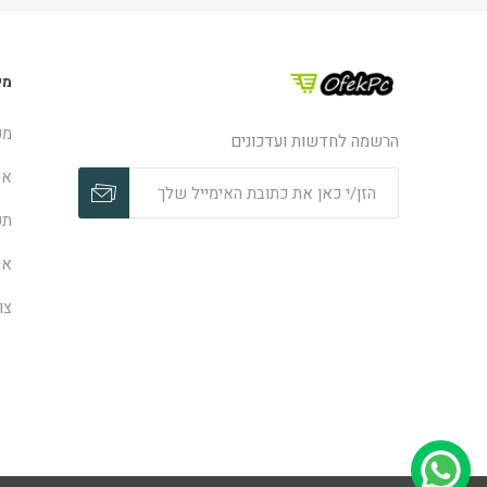
מי
מפ
הרשמה לחדשות ועדכונים
אפ
תק
או
צו