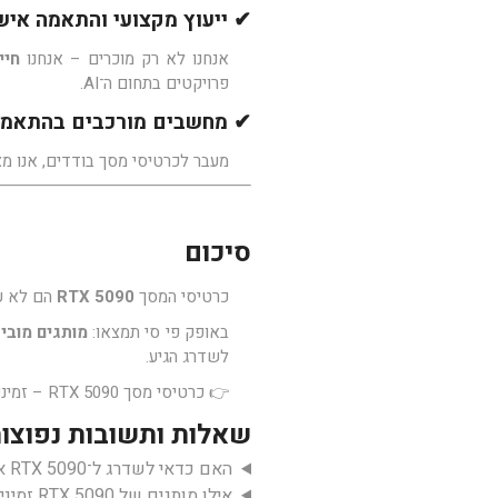
✔ ייעוץ מקצועי והתאמה איש
אנחנו לא רק מוכרים – אנחנו
חיי
פרויקטים בתחום ה־AI.
✔ מחשבים מורכבים בהתאמה
מעבר לכרטיסי מסך בודדים, אנו מציעים מחשבי גיימינג ות
סיכום
כרטיסי המסך
RTX 5090
הם לא עו
באופק פי סי תמצאו:
מותגים מובילים, מחירים תח
לשדרג הגיע.
👉
כרטיסי מסך RTX 5090 – זמינים לרכישה באתר אופק פי סי
שאלות ותשובות נפוצות ( – RTX 5090
האם כדאי לשדרג ל־RTX 5090 אם כבר יש לי RTX 4090?
אילו מותגים של RTX 5090 זמינים אצל אופק פי סי?