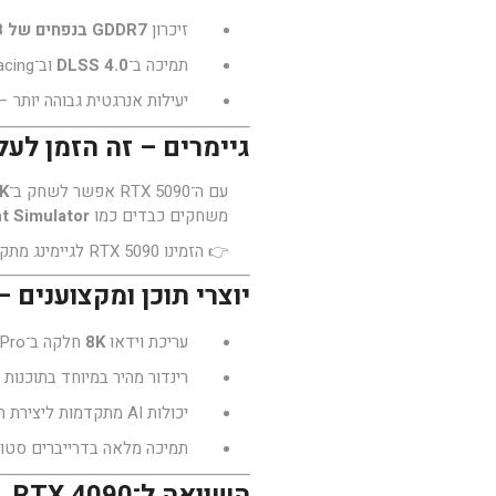
זיכרון
GDDR7 בנפחים של 24GB או 32GB
תמיכה ב־
DLSS 4.0
וב־Ray Tracing מתקדם שמביא ריאליזם ברמה קולנועית.
יעילות אנרגטית גבוהה יותר –
גיימרים – זה הזמן לע
עם ה־RTX 5090 אפשר לשחק ב־
K
משחקים כבדים כמו
ht Simulator
👉
הזמינו RTX 5090 לגיימינג מתקדם
יוצרי תוכן ומקצוענים 
עריכת וידאו
8K
חלקה ב־Premiere Pro וב־DaVinci Resolve.
רינדור מהיר במיוחד בתוכנות תלת־ממד כ
יכולות AI מתקדמות ליצירת תוכן, סימולציות פיזיקליות ועיבוד תמונה.
תמיכה מלאה בדרייברים סטודיו של NVIDIA ליציבות וביצועי
השוואה ל־RTX 4090