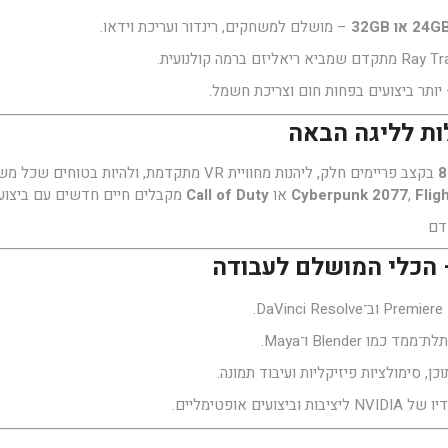
– מושלם למשחקים, רינדור ועריכת וידאו.
 יותר ביצועים בפחות חום וצריכת חשמל.
לות לליגה הבאה
8
בקצב פריימים חלק, ליהנות מחוויית VR מתקדמת, ולהיות בטוחים שכל משחק עתידי ירוץ חלק.
Flig
,
Cyberpunk 2077
או
Call of Duty
מקבלים חיים חדשים עם ביצועי
– הכלי המושלם לעבודה
מו Blender ו־Maya.
ם אופטימליים.