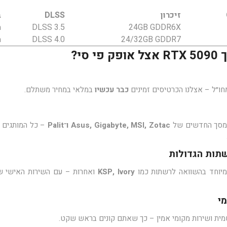
זיכרון
DLSS
ב
24GB GDDR6X
DLSS 3.5
מ
24/32GB GDDR7
DLSS 4.0
מ
צל
אופק פי סי
?
חו״ל – אצלנו הכרטיסים זמינים
כבר עכשיו
במלאי במחיר משתלם.
המסך החדשים של
Asus, Gigabyte, MSI, Zotac ו־Palit
– כל המותגים ה
שתות הגדולות
במיוחד בהשוואה לרשתות כמו
KSP, Ivory
ואחרות – עם השירות האישי של
י
שמית ושירות מקומי אמין – כך שאתם קונים בראש שקט.