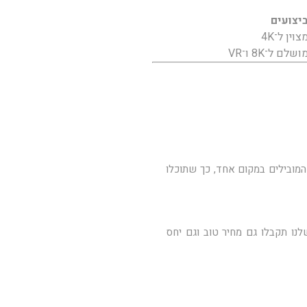
יצועים
צוין ל־4K
ושלם ל־8K ו־VR
מובילים במקום אחד, כך שתוכלו
נו תקבלו גם מחיר טוב וגם יחס