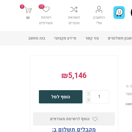
0
(0)
החשבון
השוואת
רשימת
₪
שלי
מוצרים
מעודפים
בון תשלומים
צור קשר
מידע מקצועי
בנה מחשב
₪5,146
וצר
i
הוסף לסל
h
ואה
הוסף לרשימת מעודפים
מקבלים תשלום ב: