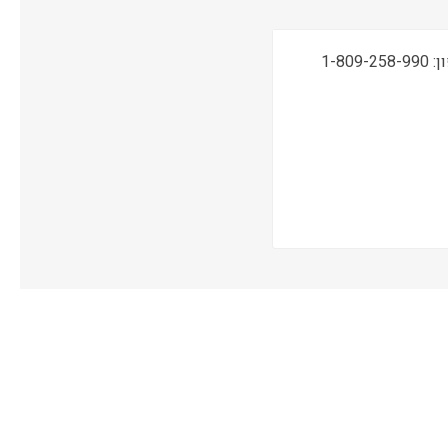
תמיכה טכנית, שירות ואחריות ONSITE ע"י מעבדות CPM בטלפון: 1-809-258-990