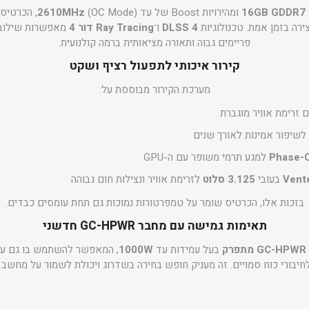
16GB GDDR7
ומהירויות Boost של עד
2610MHz
(OC Mode),
ירה בזמן אמת. טכנולוגיות
DLSS 4
ו־
Ray Tracing דור 4
מאפשרות שילוב ש
פריימים גבוה ותאורה מציאותית ברמה קולנועית.
קירור איכותי לתפעול רציף ושקט
מערכת הקירור מבוססת על:
 זרימת אוויר מוגברת
לשיפור אמינות לאורך שנים
Phase-C
למגע תרמי משופר עם ה-GPU
Vent
בעובי
3.125 סלוט
לזרימת אוויר ונצילות חום גבוהה
בזכות אלו, הכרטיס שומר על טמפרטורות נמוכות גם תחת עומסים כבדים.
תאימות גמישה עם מחבר GC-HPWR חדשני
ק
בעל עמידות עד
1000W
, המאפשר להשתמש בו גם ע
יבורי כוח סמויים. זה מעניק חופש בחירה בשדרוג ויכולת לשמור על מחשב 