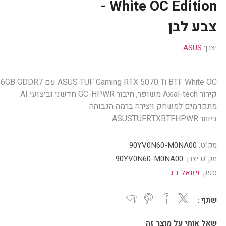
White OC Edition -
צבע לבן
יצרן:
ASUS
קירור Axial-tech משופר, חיבור GC-HPWR חדשני וביצועי AI
מתקדמים למשחק ויצירה ברמה הגבוהה
ביותר.ASUSTUFRTXBTFHPWR
מק"ט:
90YV0N60-M0NA00
מק"ט יצרן:
90YV0N60-M0NA00
ספק:
ויזואל ד.ג
שתף :
שאל אותי על מוצר זה