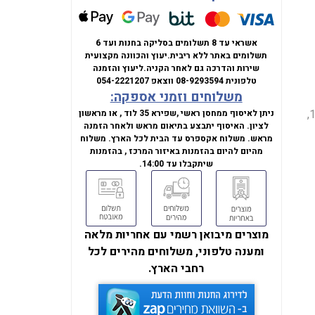
אשראי עד 8 תשלומים בסליקה בחנות ועד 6
תשלומים באתר ללא ריבית.
יעוץ והכוונה מקצועית
שירות והדרכה גם לאחר הקניה.
ליעוץ והזמנה
טלפונית
08-9293594
ווצאפ
054-2221207
משלוחים וזמני אספקה:
ASUS TUF Gaming RTX 5070 Ti BTF White OC עם 16GB GDDR7,
ניתן לאיסוף ממחסן ראשי ,שפירא 35 לוד , או מראשון
לציון. האיסוף יתבצע בתיאום מראש ולאחר הזמנה
מראש. משלוח אקספרס עד הבית לכל הארץ. משלוח
מהיום להיום בהזמנות באיזור המרכז , בהזמנות
שיתקבלו עד 14:00.
מוצרים מיבואן רשמי עם אחריות מלאה
ומענה טלפוני, משלוחים מהירים לכל
רחבי הארץ.