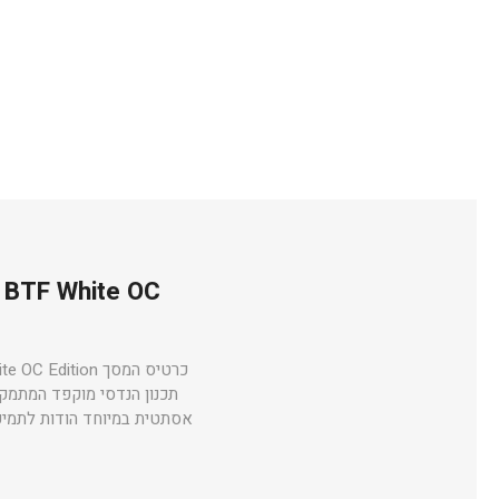
כרטיס המסך ASUS TUF Gaming RTX 5070 Ti BTF White OC Edition משלב את ארכיטקטורת
תכנון הנדסי מוקפד המתמקד 
אסתטית במיוחד הודות לתמיכ