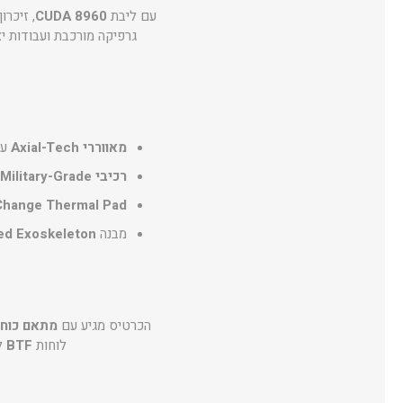
עם ליבת
CUDA 8960
, זיכרון
גרפיקה מורכבת ועבודות יצ
מאווררי Axial-Tech
עם
רכיבי Military-Grade
hange Thermal Pad
מבנה
ed Exoskeleton
הכרטיס מגיע עם
מתאם כוח GC-HPWR מתפר
לוחות
BTF
לח