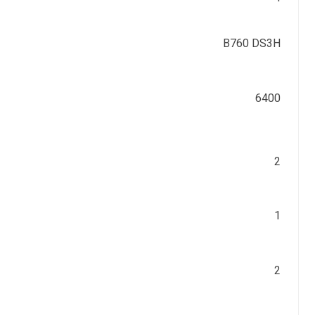
B760 DS3H
6400
2
1
2