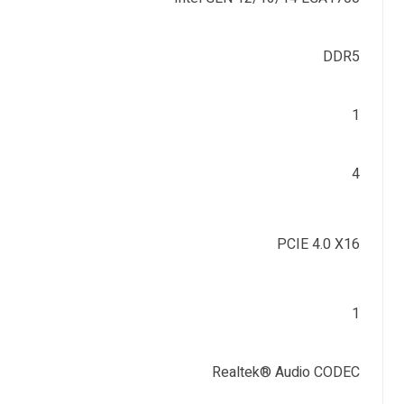
DDR5
1
4
PCIE 4.0 X16
1
Realtek® Audio CODEC