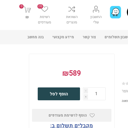
0
(0)
החשבון
השוואת
רשימת
₪
שלי
מוצרים
מעודפים
בון תשלומים
צור קשר
מידע מקצועי
בנה מחשב
₪589
וצר
i
הוסף לסל
h
ואה
הוסף לרשימת מעודפים
מקבלים תשלום ב: