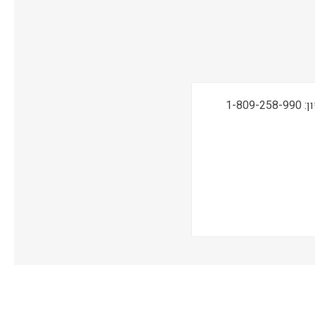
תמיכה טכנית, שירות ואחריות ONSITE ע"י מעבדות CPM בטלפון: 1-809-258-990