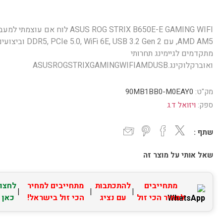
ASUS ROG STRIX B650E-E GAMING WIFI לוח אם עוצמתי ל
AMD AM5, עם DDR5, PCIe 5.0, WiFi 6E, USB 3.2 Gen 2 ו
מתקדמים לגיימינג תחרותי
ואוברקלוקינג.ASUSROGSTRIXGAMINGWIFIAMDUSB
מק"ט:
90MB1BB0-M0EAY0
ספק:
ויזואל ד.ג
שתף :
שאל אותי על מוצר זה
מתחייבים
להתכתבות
מתחייבים למחיר
לחצו
|
|
|
למחיר הכי זול
עם נציג
הכי זול בישראל!
כאן