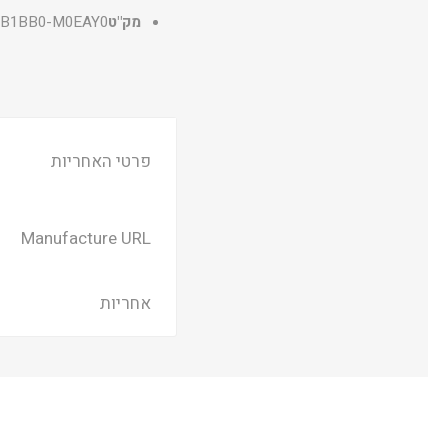
מק"ט
B1BB0-M0EAY0
פרטי האחריות
Manufacture URL
אחריות