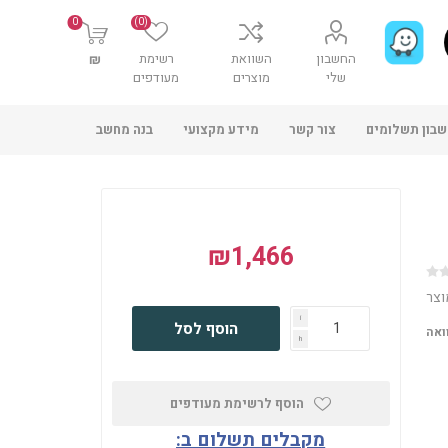
0
(0)
החשבון
השוואת
רשימת
₪
שלי
מוצרים
מעודפים
בון תשלומים
צור קשר
מידע מקצועי
בנה מחשב
₪1,466
וצר
i
הוסף לסל
ואה
h
הוסף לרשימת מעודפים
מקבלים תשלום ב: