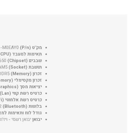
מק"ט (P/n)
-M0EAY0
תאימות למעבד (CPU)
שבבים (Chipset)
650
תושבת (Socket)
AM5
זכרון (Memory)
DDR5
זכרון מקסימלי (Max Memory)
יציאות מסך (Graphics)
כרטיס רשת קווי (Lan)
כרטיס רשת אלחוטי (WiFi)
בלוטות (Bluetooth)
2
גודל לוח ותאימות למארז (Factor
יבואן
יבואן רשמי - ויז'וא