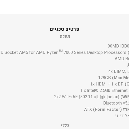
פרטים טכניים
מפרט
90MB1BB0
D Socket AM5 for AMD Ryzen™ 7000 Series Desktop Processors
AMD B
4x DIMM, 
128GB
1x HDMI + 1 x DP
1 x Intel® 2.5Gb Ethernet
2x2 Wi-Fi 6E (802.11 a|b|g|n|ac|ax)
Bluetooth v5.
Form )
ATX
ל די. גי.
כללי