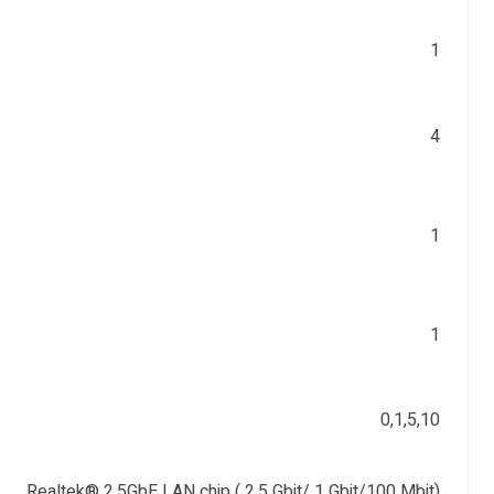
1
4
1
1
0,1,5,10
Realtek® 2.5GbE LAN chip ( 2.5 Gbit/ 1 Gbit/100 Mbit)