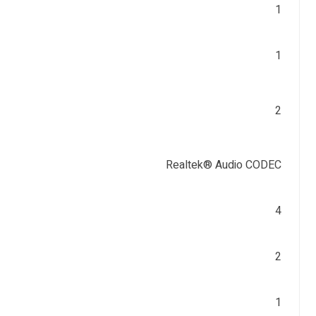
1
1
2
Realtek® Audio CODEC
4
2
1