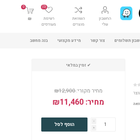
0
(0)
החשבון
השוואת
רשימת
₪
שלי
מוצרים
מעודפים
בון תשלומים
צור קשר
מידע מקצועי
בנה מחשב
✔ זמין במלאי
מחיר מקורי:
₪12,900
וצר
מחיר:
₪11,460
ואה
i
הוסף לסל
h