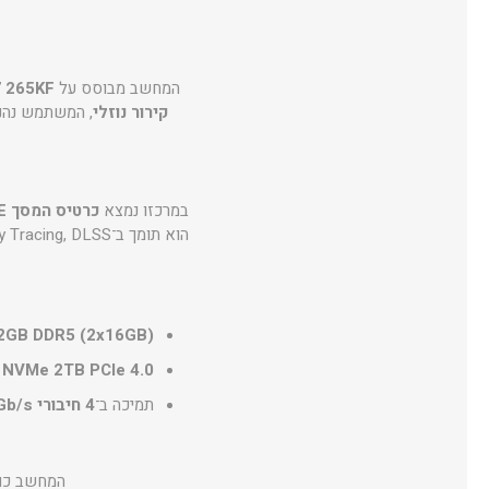
המחשב מבוסס על
7 265KF
קירור נוזלי
במרכזו נמצא
כרטיס המסך NVIDIA GeForce RTX 5080 PRIME עם 16GB GDDR7
הוא תומך ב־Ray Tracing, DLSS ובטכנולוגיות AI חדשות, מה שמעניק איכות גרפית מרהיבה וביצועים חסרי תקדים. חיבורי וידאו כוללים
2GB DDR5 (2x16GB)
 NVMe 2TB PCIe 4.0
תמיכה ב־
4 חיבורי SATA 6Gb/s
המחשב כו