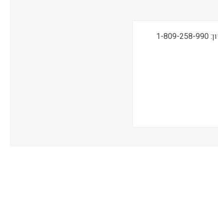
תמיכה טכנית, שירות ואחריות ONSITE ע"י מעבדות CPM בטלפון: 1-809-258-990