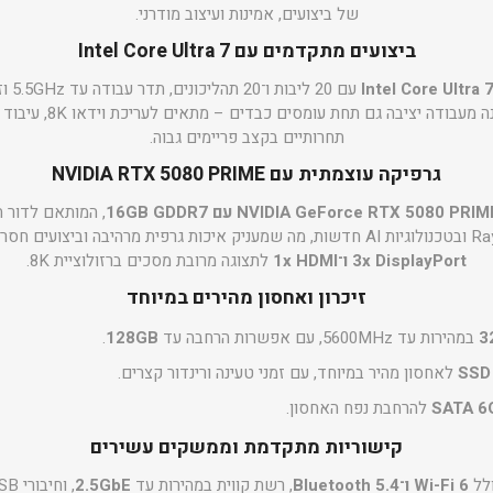
של ביצועים, אמינות ועיצוב מודרני.
ביצועים מתקדמים עם Intel Core Ultra 7
Intel Core Ultra 
עם 20 ליבות ו־20 תהליכונים, תדר עבודה עד 5.5GHz וזיכרון מטמון 30MB. בשילוב
, המשתמש נהנה מעבודה י
תחרותיים בקצב פריימים גבוה.
גרפיקה עוצמתית עם NVIDIA RTX 5080 PRIME
, המותאם לדור ה
3x DisplayPort ו־1x HDMI
לתצוגה מרובת מסכים ברזולוציית 8K.
זיכרון ואחסון מהירים במיוחד
3
במהירות עד 5600MHz, עם אפשרות הרחבה עד
128GB
.
SSD
לאחסון מהיר במיוחד, עם זמני טעינה ורינדור קצרים.
להרחבת נפח האחסון.
קישוריות מתקדמת וממשקים עשירים
לל
Wi-Fi 6 ו־Bluetooth 5.4
, רשת קווית במהירות עד
2.5GbE
, וחיבורי USB מגוונים: