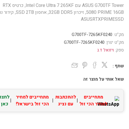
ASUS G700TF Tower עם Intel Core Ultra 7 265KF, כרטיס RTX
5080 PRIME 16GB, זיכרון 32GB DDR5, אחסון D 2TB
ASUSRTXPRIMESSD
מק"ט:
G700TF-7265KF0240
מק"ט יצרן:
G700TF-7265KF0240
ספק:
ויזואל ד.ג
שתף :
שאל אותי על מוצר זה
מתחייבים
להתכתבות
מתחייבים למחיר
לחצו
|
|
|
למחיר הכי זול
עם נציג
הכי זול בישראל!
כאן