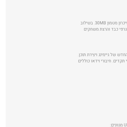
ציבה גם תחת עומסים כבדים – מתאים לעריכת וידאו 8K, עיבוד גרפי כבד והרצת משחקים
חדש של גיימינג ויצירת תוכן.