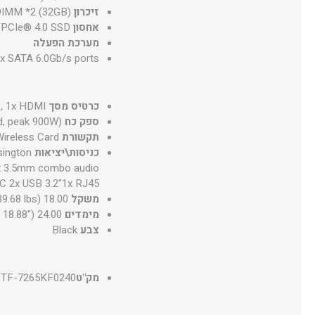
זיכרון
(32GB) 16GB DDR5 U-DIMM *2
אחסון
PCIe® 4.0 SSD
מערכת הפעלה
 x SATA 6.0Gb/s ports
כרטיס מסך
, 1x HDMI
ספק כח
d, peak 900W)
תקשורת
Wireless Card
כניסות\יציאות
sington
1x 3.5mm combo audio
-C 2x USB 3.2"1x RJ45
משקל
18.00 kg (39.68 lbs)
מימדים
24.00 x 50.92 x 47.96 cm (9.45" x 20.05" x 18.88")
צבע
Black
מק"ט
TF-7265KF0240