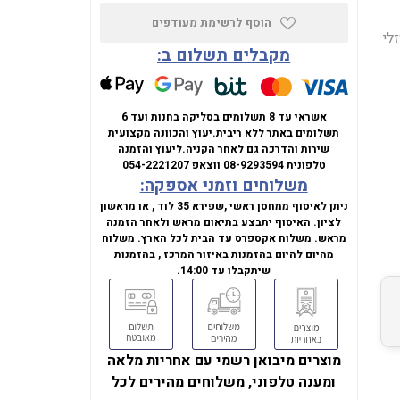
הוסף לרשימת מעודפים
SS, קירור נוזלי
מקבלים תשלום ב:
אשראי עד 8 תשלומים בסליקה בחנות ועד 6
תשלומים באתר ללא ריבית.
יעוץ והכוונה מקצועית
שירות והדרכה גם לאחר הקניה.
ליעוץ והזמנה
טלפונית
08-9293594
ווצאפ
054-2221207
משלוחים וזמני אספקה:
ניתן לאיסוף ממחסן ראשי ,שפירא 35 לוד , או מראשון
לציון. האיסוף יתבצע בתיאום מראש ולאחר הזמנה
מראש. משלוח אקספרס עד הבית לכל הארץ. משלוח
מהיום להיום בהזמנות באיזור המרכז , בהזמנות
שיתקבלו עד 14:00.
מוצרים מיבואן רשמי עם אחריות מלאה
ומענה טלפוני, משלוחים מהירים לכל