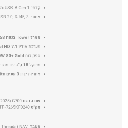
קדמי: USB-C Gen 1, 2x USB-A Gen 1, אוזניות ומיקרופון.
אחורי: USB-C Gen 2, USB-A Gen 2, 4x USB-A Gen 1, 4x USB 2.0, RJ45, 3 יציאות אודיו, DisplayPort ו־HDMI.
מארז Tower בנפח 58 ליטר
מערכת אודיו
7.1 Channel HD
ספק כוח
0W 80+ Gold
משקל
18 ק"ג
עם ממדים 4x50.9x47.9
אחריות יצרן
3 שנים On-Site
שם הדגם
2025) G700
מק"ט
TF-7265KF0240
מעבד
"Intel® Core™ Ultra 7 Processor 265KF 3.9GHz (30MB Cache, up to 5.5GHz, 20 cores, 20 Threads) N/A"