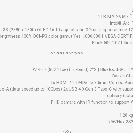
1TB M.2 NVMe™ 
Intel® Arc
h 3K (2880 x 1800) OLED 16:10 aspect ratio 0.2ms response time 12
 brightness 100% DCI-P3 color gamut Yes 1,000,000:1 VESA CERTIF
Black 500 1.07 billio
מאפיינים נוספים
Wi-Fi 7 (802.11be) (Tri-band) 2*2 | Bluetooth® 5.4 
Backlit Ch
1x HDMI 2.1 TMDS 1x 3.5mm Combo Audi
pe-A (data speed up to 10Gbps) 2x USB 4.0 Gen 3 Type-C with suppor
delivery (dat
FHD camera with IR function to support 
1.28 kg
75WHrs, 2S2P
כללי