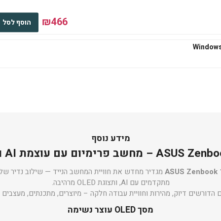
₪466
הוסף לסל
₪545
הוסף לסל
₪667
הוסף לסל
מידע נוסף
פרימיום עם עוצמת AI וביצועי קצה
ASUS Zenbook 
מגדיר מחדש את חוויית המחשב הנייד — שילוב נדיר של עי
מתקדמים עם AI, ותצוגת OLED מרהיבה.
₪667
הוסף לסל
דורשים דיוק, מהירות וחוויית עבודה חלקה – מיוצרים, מתכנתים, מעצבים 
מסך OLED עוצר נשימה