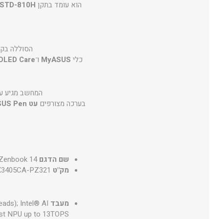
הוא עומד בתקן
-STD-810H
הסוללה בק
כלי
MyASUS
ו־
OLED Care
המחשב מגיע 
בערכה מצורפים
עט ASUS Pen
שם הדגם
Zenbook 14
מק"ט
X3405CA-PZ321
מעבד
ads); Intel® AI
st NPU up to 13TOPS