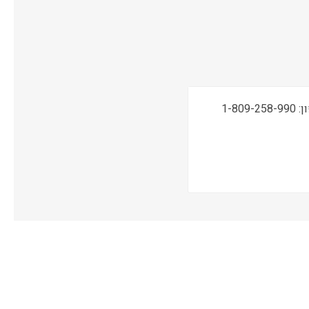
תמיכה טכנית, שירות ואחריות ONSITE ע"י מעבדות CPM בטלפון: 1-809-258-990