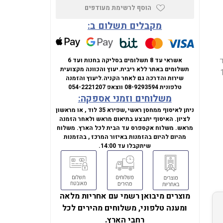
הוסף לרשימת מעודפים
מקבלים תשלום ב:
3K, מעבד
אשראי עד 8 תשלומים בסליקה בחנות ועד 6
תשלומים באתר ללא ריבית.
יעוץ והכוונה מקצועית
‎1TB ,
שירות והדרכה גם לאחר הקניה.
ליעוץ והזמנה
טלפונית
08-9293594
ווצאפ
054-2221207
משלוחים וזמני אספקה:
ניתן לאיסוף ממחסן ראשי ,שפירא 35 לוד , או מראשון
לציון. האיסוף יתבצע בתיאום מראש ולאחר הזמנה
מראש. משלוח אקספרס עד הבית לכל הארץ. משלוח
מהיום להיום בהזמנות באיזור המרכז , בהזמנות
שיתקבלו עד 14:00.
מוצרים מיבואן רשמי עם אחריות מלאה
ומענה טלפוני, משלוחים מהירים לכל
רחבי הארץ.