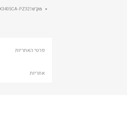
מק"ט
X3405CA-PZ321
פרטי האחריות
אחריות