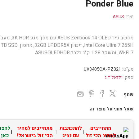
Ponder Blue
יצרן:
ASUS
מחשב נייד ASUS Zenbook 14 OLED עם מסך מגע  HDR
Intel Core Ultra 7 255H, זיכרון ‎32GB LPDDR5X‎, אחסון SSD‎
Wi-Fi 7, ומשקל ‎1.28 ק"ג‎ בלבד.ASUSOLEDHDR
מק"ט:
UX3405CA-PZ321
ספק:
ויזואל ד.ג
שתף :
שאל אותי על מוצר זה
מתחייבים
להתכתבות
מתחייבים למחיר
לחצו
|
|
|
למחיר הכי זול
עם נציג
הכי זול בישראל!
כאן