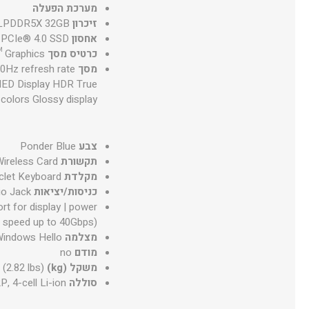
מערכת הפעלה
זיכרון
LPDDR5X 32GB
אחסון
PCIe® 4.0 SSD
כרטיס מסך
™ Graphics
מסך
0Hz refresh rate
IED Display HDR True
n colors Glossy display
צבע
Ponder Blue
תקשורת
Wireless Card
מקלדת
iclet Keyboard
כניסות/יציאות
o Jack
t for display | power
a speed up to 40Gbps)
מצלמה
Windows Hello
מודם
no
משקל (kg)
 (2.82 lbs)
סוללה
, 4-cell Li-ion