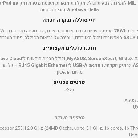
MIL
לעמידות צבאית וכולל
מקלדת מוארת
,
משטח מגע מדויק עם NumberPad
Windows Hello
ותריס פרטיות.
חיי סוללה ובקרה חכמה
יבולת
75Wh
מספקת שעות עבודה ארוכות במיוחד, עם טעינה מהירה דרך USB-C 65W.
ASUS 
מאפשרים ניהול מאווררים, שמירה על בריאות הסוללה, ניטור מערכת 
תוכנות וכלים מקצועיים
עם
GlideX
,
ScreenXpert
,
MyASUS
, וכולל חברות חודשית ל־
tive Cloud
,
נרתיק יוקרתי
, ו־
מתאם USB-A ל־RJ45 Gigabit Ethernet
– כל מה ש
מהיום הראשון.
פרטים טכניים
כללי
ASUS 
U
מאפייני מערכת
cessor 255H 2.0 GHz (24MB Cache, up to 5.1 GHz, 16 cores, 16 Thre
Boo