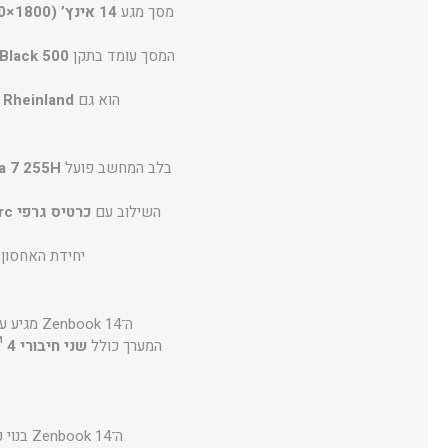
מסך מגע
14 אינץ’ 3K OLED (2880×1800)
המסך עומד בתקן
Black 500
הוא גם
TÜV Rheinland ו־e Certified
בלב המחשב פועל
a 7 255H
השילוב עם
כרטיס גרפי Intel® Arc™
יחידת האחסון
ה־Zenbook 14 מגיע עם
המערך כולל
שני חיבורי Thunderbolt™ 4
ה־Zenbook 14 בנוי כולו מאלומיניום בצבע