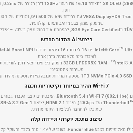
בתצורת
16:10
עם רענון
120Hz
וזמן תגובה של
0.2ms
, 
דופן.
VESA DisplayHDR True 
עם בהירות שיא של
500 ניט
, ניגודיות של ‎1,000,000:1‎ ו־
שמעניק עומק צבע מרהיב ותמונה קולנועית.
SGS Eye Car
, להפחתת אור כחול מזיק ב־70% – אידיאלי לשימוש ממושך.
ביצועי AI מהדור החדש
Intel® Core™ Ultr
עם
16 ליבות ו־16 נימים
ויחידת
tel AI Boost NPU
לעיבוד בינה מלאכותית בזמן אמת.
ו־
32GB LPDDR5X RAM
מעניק ביצועים יוצאי דופן לעריכת תו
משימות אינטנסיבי.
1TB NVMe PCIe 4.0 SSD
מספקת מהירות תגובה מיידית וטעינה מהירה ש
Wi-Fi 7 מהיר במיוחד וקישוריות חכמה
Wi-Fi 7 (802.11be)
ו־
Bluetooth 5.4
, המבטיחים קצבי העברה גבוהים 
(עד ‎40Gbps‎), חיבור
HDMI 2.1
, יציאת
SB-A 3.2 Gen 1
שתוכלו להתחבר לכל ציוד היקפי מודרני.
עיצוב מתכת יוקרתי וניידות קלה
Ponder Blue
, בעובי של ‎1.49‎ ס"מ בלבד ומשקל קל של