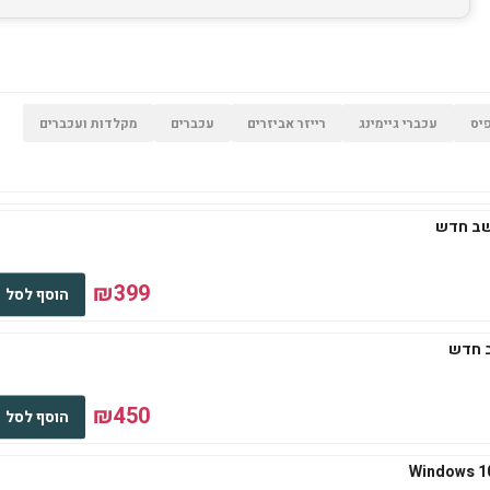
יס
עכברי גיימינג
רייזר אביזרים
עכברים
מקלדות ועכברים
₪399
הוסף לסל
₪450
הוסף לסל