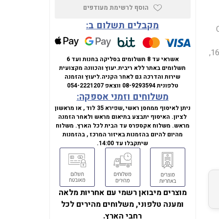
הוסף לרשימת מעודפים
מקבלים תשלום ב:
Intel Core 
בקצב רענון של 60Hz,כרטיס גרפי Intel Graphics, זיכרון 16GB DDR5,
אשראי עד 8 תשלומים בסליקה בחנות ועד 6
תשלומים באתר ללא ריבית.
יעוץ והכוונה מקצועית
שירות והדרכה גם לאחר הקניה.
ליעוץ והזמנה
טלפונית
08-9293594
ווצאפ
054-2221207
משלוחים וזמני אספקה:
ניתן לאיסוף ממחסן ראשי ,שפירא 35 לוד , או מראשון
לציון. האיסוף יתבצע בתיאום מראש ולאחר הזמנה
מראש. משלוח אקספרס עד הבית לכל הארץ. משלוח
מהיום להיום בהזמנות באיזור המרכז , בהזמנות
שיתקבלו עד 14:00.
מוצרים מיבואן רשמי עם אחריות מלאה
ומענה טלפוני, משלוחים מהירים לכל
רחבי הארץ.