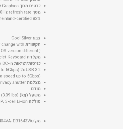
כרטיס מסך
D Graphics
מסך
60Hz refresh rate
einland-certified 82%
צבע
Cool Silver
תקשורת
y change with
OS version different.)
מקלדת
iclet Keyboard
כניסות/יציאות
x DC-in
 to 5Gbps) 2x USB 3.2
a speed up to 5Gbps)
מצלמה
rivacy shutter
מודם
משקל (kg)
 (3.09 lbs)
סוללה
, 3-cell Li-ion
מק"ט
404VA-EB1643W