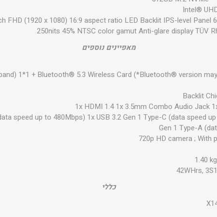
Intel® UH
h FHD (1920 x 1080) 16:9 aspect ratio LED Backlit IPS-level Panel 
250nits 45% NTSC color gamut Anti-glare display TÜV Rh
מאפיינים נוספים
 band) 1*1 + Bluetooth® 5.3 Wireless Card (*Bluetooth® version ma
Backlit Ch
1x HDMI 1.4 1x 3.5mm Combo Audio Jack 1
data speed up to 480Mbps) 1x USB 3.2 Gen 1 Type-C (data speed up
Gen 1 Type-A (dat
720p HD camera ; With p
1.40 kg
42WHrs, 3S1P
כללי
X1