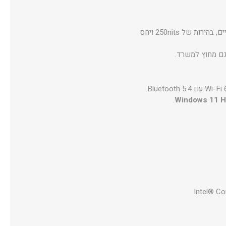
מסוג IPS-level עם ציפוי Anti-Glare מספק תמונה חדה ונעימה לעיניים, בהירות של 250nits ויחס
גם מחוץ למשרד.
.
Windows 11 
Intel® Co