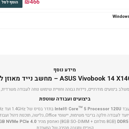
₪466
הוסף לסל
₪545
הוסף לסל
₪667
הוסף לסל
מידע נוסף
ASUS  – מחשב נייד מאוזן לעבודה וליום-יום
ב ביצועים מודרניים, ניידות גבוהה וחוויית שימוש נוחה לעבודה משרדית, ל
₪667
ביצועים ועבודה שוטפת
הוסף לסל
Intel® Core™ 5 Processor 120U
בתדר בסיס של 1.4GHz ועד 5.0GHz, עם
ה חלקה בריבוי משימות, יישומי Office, גלישה, תוכנות ניהול ועבודה משרדית מתקדמת.
(8GB מולחם + 8GB SO-DIMM) ואחסון מהיר
GB NVMe PCIe 4.0
קצרים ותגובה מהירה של המערכת.