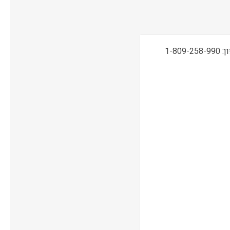
תמיכה טכנית, שירות ואחריות ONSITE ע"י מעבדות CPM בטלפון: 1-809-258-990