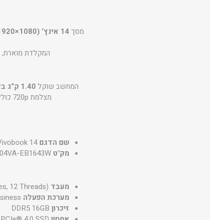
מסך
14 אינץ’ FHD (1920×1080)
המקלדת מוארת, 
המחשב שוקל
1.40 ק”ג בלבד
מצלמת 720p כוללת תריס פרטיות, מערכת האבטחה מבוססת
שם הדגם
ivobook 14
מק"ט
04VA-EB1643W
מעבד
es, 12 Threads)
מערכת הפעלה
siness
זיכרון
DDR5 16GB
אחסון
PCIe® 4.0 SSD