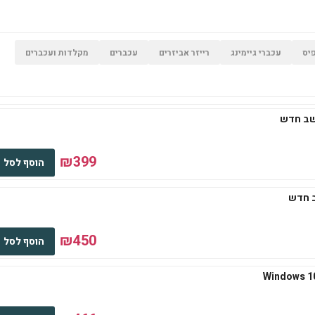
יס
עכברי גיימינג
רייזר אביזרים
עכברים
מקלדות ועכברים
₪399
הוסף לסל
₪450
הוסף לסל