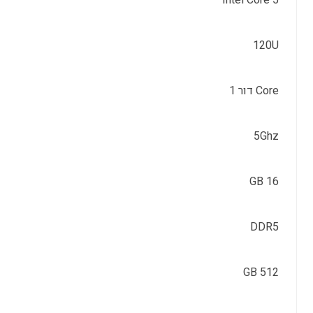
Intel Core 5
120U
Core דור 1
5Ghz
16 GB
DDR5
512 GB