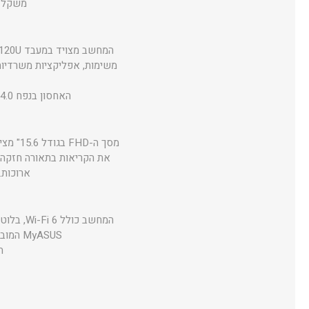
משקל של 1.7 ק״ג ומבנה דק, מדובר במחשב קל לנשי
האחסון בנפח 1TB SSD PCIe 4.0 מספק זמני טעינה קצרים ומרחב נדיב לקבצים גדולים, תמונות, וידאו ותוכנות.
ארוכות. מצלמת ה-HD עם תריס פר
MyASUS המובנות מאפשרות ניהול אופטימיזציה של המערכת, מצב מאוורר, צבעי מסך, בריאות סוללה ועוד.
הסול