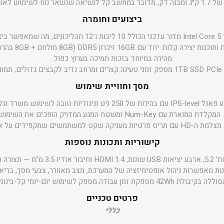
אה שנשאר נוח לשימוש לאורך זמן.
ביצועים וחומרה
המחשב מצויד במעבד Intel Core 5 120U מדור עדכני הכולל 10 לי
משימות, אפליקציות 
מהירה במיוחד בזכות תמיכה בערוץ כפול.
מסך וחוויית שימוש
מסך ה-FHD בגודל 15.6" מציע פאנל IPS-level עם בהירות של 250 ניט וניגו
את הקריאות בתאורה חזקה. המקלדת המוארת עם Num-Key ומשטח המגע המדוי
טיות מעניקה שקט למשתמשים שמקפידים על אבטחה.
קישוריות ותכונות נוספות
המחשב כולל Wi-Fi 6, בלוטות' 5.2, ארבע יציא
לה בקיבולת 42Wh מספקת זמן עבודה מספק לשימוש יום-יומי קל-בינוני.
פרטים טכניים
כללי