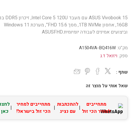
ASUS Vivobook 15 עם מעבד 0U
16GB, אחסון 1TB NVMe, מסך FHD 15.6”, מערכת Windows 11
וביצועים אמינים לעבודה יומיומית.ASUSFHD
מק"ט:
A1504VA-BQ416W
ספק:
ויזואל ד.ג
שתף :
שאל אותי על מוצר זה
מתחייבים
להתכתבות
מתחייבים למחיר
לחצו
|
|
|
למחיר הכי זול
עם נציג
הכי זול בישראל!
כאן