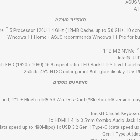
ASUS V
A1
מאפייני מערכת
re™ 5 Processor 120U 1.4 GHz (12MB Cache, up to 5.0 GHz, 10 cor
Windows 11 Home - ASUS recommends Windows 11 Pro for bu
1TB M.2 NVMe™ 
Intel® UH
h FHD (1920 x 1080) 16:9 aspect ratio LED Backlit IPS-level Panel 
250nits 45% NTSC color gamut Anti-glare display TÜV Rh
מאפיינים נוספים
 band) 1*1 + Bluetooth® 5.3 Wireless Card (*Bluetooth® version ma
Backlit Chiclet Keyboa
1x HDMI 1.4 1x 3.5mm Combo Audio Jack 1
data speed up to 480Mbps) 1x USB 3.2 Gen 1 Type-C (data speed up
Gen 1 Type-A (dat