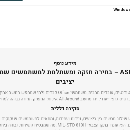
₪545
הוסף לסל
₪667
הוסף לסל
מידע נוסף
ASUS Vivobook 15 – בחירה חזקה ומשתלמת למשתמשים
יציבים
₪667
ה-Vivobook 15 מיועד לסטודנטים, עובדים מהבית, משתמשי Office כב
הוסף לסל
יס גרפי ייעודי. זהו מחשב All-Around איכותי המעניק תמורה גבוהה למחיר.
סקירה כללית
ASUS Vivobook מציע שילוב מרשים בין ביצועים, ניידות ועמידות, ומתאים למשתמשים שזק
לימודים ושימושים יום-יומיים. הוא עומד בתקן הצבאי MIL-STD 810H, 