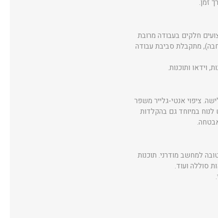
בות ו־12 תהליכונים, מה שמאפשר ביצועים חלקים בעבודה מרובת
משרדיות ותוכנות יצירה קלות. יחד עם 16GB זיכרון DDR5 (8GB מולחם + 8GB בהרחבה), מתקבלת סביבת עבודה
דיות טובה לשימוש משרד וגלישה. ציפוי אנטי-גלייר משפר
ק הופכים את השימוש לנוח במיוחד גם בהקלדות
ות USB שונות, HDMI 1.4 וחיבור אודיו 3.5 מ"מ — תצורה טובה למחשב מודרני. תוכנות