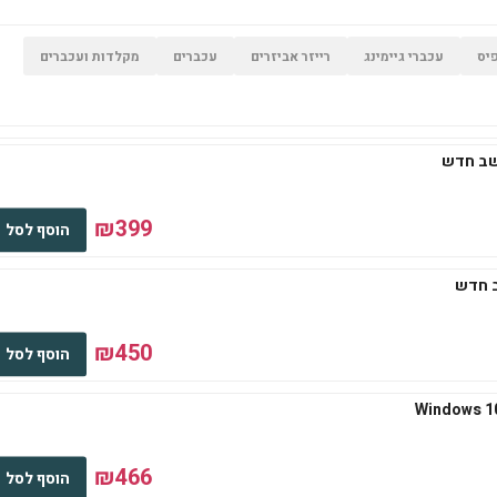
יס
עכברי גיימינג
רייזר אביזרים
עכברים
מקלדות ועכברים
₪399
הוסף לסל
₪450
הוסף לסל
₪466
הוסף לסל