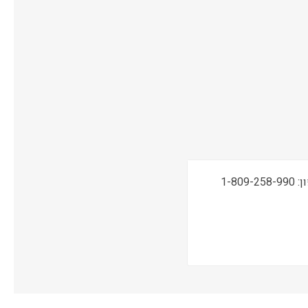
תמיכה טכנית, שירות ואחריות ONSITE ע"י מעבדות CPM בטלפון: 1-809-258-990