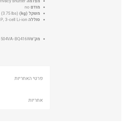
מצלמה
rivacy shutter
מודם
no
משקל (kg)
 (3.75 lbs)
סוללה
, 3-cell Li-ion
מק"ט
1504VA-BQ416W
פרטי האחריות
אחריות