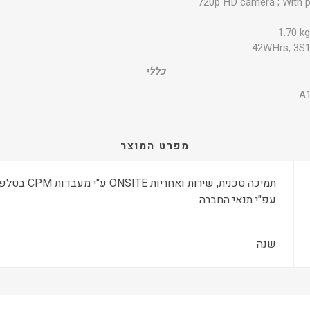
720p HD camera ; With p
1.70 kg
42WHrs, 3S1P
כללי
A
מפרט המוצר
עפ"י תנאי החברה
שנה