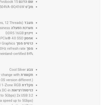
שם הדגם
ivobook 15
מק"ט
504VA-BQ416W
מעבד
es, 12 Threads)
מערכת הפעלה
siness
זיכרון
DDR5 16GB
אחסון
PCIe® 4.0 SSD
כרטיס מסך
D Graphics
מסך
60Hz refresh rate
einland-certified 84%
צבע
Cool Silver
תקשורת
y change with
OS version different.)
מקלדת
rd 1-Zone RGB
כניסות/יציאות
x DC-in
 to 5Gbps) 2x USB 3.2
a speed up to 5Gbps)