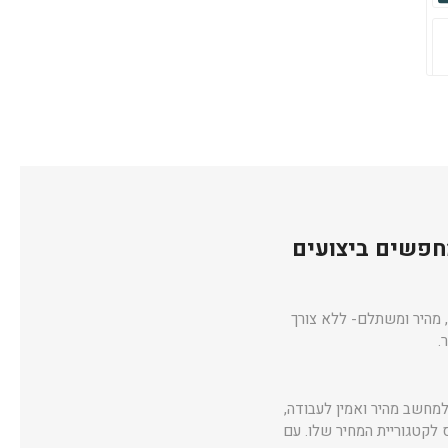
 שמחפשים ביצועים
דים ולמי שמחפש מחשב אמין, מהיר ומשתלם- ללא צורך
וקים למחשב מהיר ואמין לעבודה,
מה שמבטיח קשיחות גבוהה ביחס לקטגוריית המחיר שלו. עם