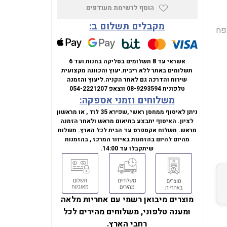
הוסף לרשימת מעודפים
מקבלים תשלום ב:
Intel Core 5 12, זיכרון DDR5 בנפח
אשראי עד 8 תשלומים בסליקה בחנות ועד 6
תשלומים באתר ללא ריבית.
יעוץ והכוונה מקצועית
שירות והדרכה גם לאחר הקניה.
ליעוץ והזמנה
טלפונית
08-9293594
ווצאפ
054-2221207
משלוחים וזמני אספקה:
ניתן לאיסוף ממחסן ראשי ,שפירא 35 לוד , או מראשון
לציון. האיסוף יתבצע בתיאום מראש ולאחר הזמנה
מראש. משלוח אקספרס עד הבית לכל הארץ. משלוח
מהיום להיום בהזמנות באיזור המרכז , בהזמנות
שיתקבלו עד 14:00.
מוצרים מיבואן רשמי עם אחריות מלאה
ומענה טלפוני, משלוחים מהירים לכל
רחבי הארץ.