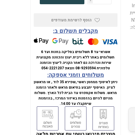
h
Intel
רזולוציית
NVIDIA
הוסף לרשימת מעודפים
כת הפעלה:
מקבלים תשלום ב:
אשראי עד 8 תשלומים בסליקה בחנות ועד 6
תשלומים באתר ללא ריבית.
יעוץ והכוונה מקצועית
שירות והדרכה גם לאחר הקניה.
ליעוץ והזמנה
טלפונית
08-9293594
ווצאפ
054-2221207
משלוחים וזמני אספקה:
ניתן לאיסוף ממחסן ראשי ,שפירא 35 לוד , או מראשון
לציון. האיסוף יתבצע בתיאום מראש ולאחר הזמנה
מראש. משלוח אקספרס עד הבית לכל הארץ. משלוח
מהיום להיום בהזמנות באיזור המרכז , בהזמנות
שיתקבלו עד 14:00.
מוצרים מיבואן רשמי עם אחריות מלאה