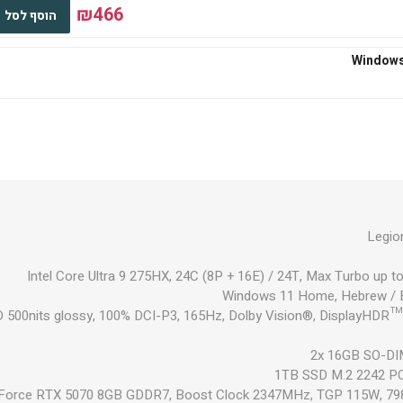
₪466
הוסף לסל
₪545
הוסף לסל
₪667
הוסף לסל
Legio
Intel Core Ultra 9 275HX, 24C (8P + 16E) / 24T, Max Turbo up 
Windows 11 Home, Hebrew / E
₪667
LED 500nits glossy, 100% DCI-P3, 165Hz, Dolby Vision®, DisplayHDR™
הוסף לסל
2x 16GB SO-D
1TB SSD M.2 2242 P
Force RTX 5070 8GB GDDR7, Boost Clock 2347MHz, TGP 115W, 79