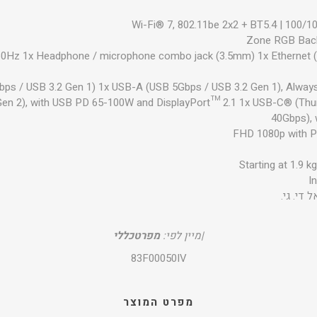
Wi-Fi® 7, 802.11be 2x2 + BT5.4 | 100/
60Hz 1x Headphone / microphone combo jack (3.5mm) 1x Ethernet 
ps / USB 3.2 Gen 1) 1x USB-A (USB 5Gbps / USB 3.2 Gen 1), Alwa
Gen 2), with USB PD 65-100W and DisplayPort™ 2.1 1x USB-C® (Th
40Gbps), 
FHD 1080p with Pr
Starting at 1.9 kg
I
ל די. גי.
|
מיין לפי:
מפרט
כללי
83F00050IV
מפרט המוצר