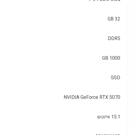
32 GB
DDR5
1000 GB
SSD
NVIDIA GeForce RTX 5070
15.1 אינטש