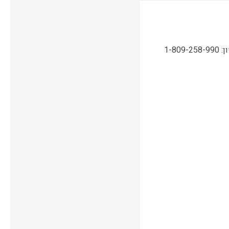
תמיכה טכנית, שירות ואחריות ONSITE ע"י מעבדות CPM בטלפון: 1-809-258-990