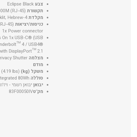
צבע
Eclipse Black
תקשורת
1000M (RJ-45)
מקלדת
4-Zone RGB Backlit, Hebrew
כניסות/יציאות
(RJ-45)
1x Power connector
ys On 1x USB-C® (USB
underbolt™ 4 / USB4®
with DisplayPort™ 2.1
מצלמה
ivacy Shutter
מודם
משקל (kg)
 (4.19 lbs)
סוללה
ntegrated 80Wh
יבואן
יבואן רשמי - ויז'וא
מק"ט
83F00050IV