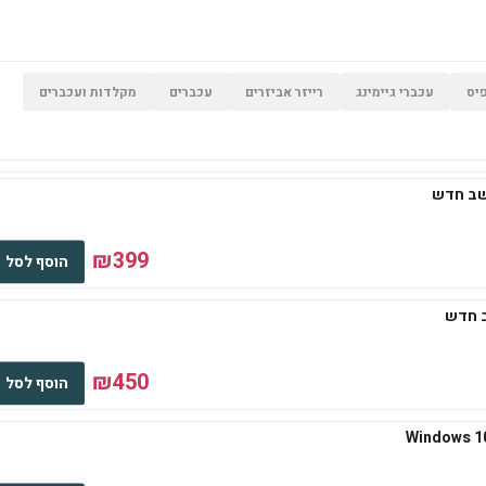
יס
עכברי גיימינג
רייזר אביזרים
עכברים
מקלדות ועכברים
₪399
הוסף לסל
₪450
הוסף לסל