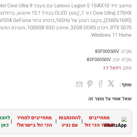
מחשב נייד Lenovo Legion 5 15lAX10 עם מעבד  Core Ultra 9
275HX (Core Ultra דור 1, ),מסך OLED בגודל 15.1 אינטש, ב
(2560x1600), בקצב רענון של 165Hz,כרטיס גרפי  GeForce
RTX 5070, זיכרון 32GB DDR5, אחסון 1000GB SSD, מער
Windows 11 Home.
מק"ט:
83F00050IV
מק"ט יצרן:
83F00050IV
ספק:
ויזואל ד.ג
שתף :
שאל אותי על מוצר זה
מתחייבים
להתכתבות
מתחייבים למחיר
לחצו
|
|
|
למחיר הכי זול
עם נציג
הכי זול בישראל!
כאן