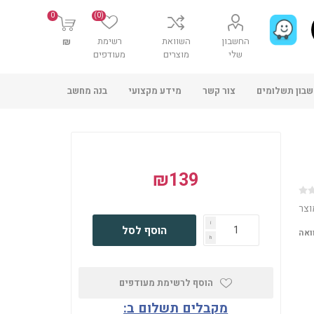
0
(0)
החשבון
השוואת
רשימת
₪
שלי
מוצרים
מעודפים
בון תשלומים
צור קשר
מידע מקצועי
בנה מחשב
₪139
וצר
i
הוסף לסל
ואה
h
הוסף לרשימת מעודפים
מקבלים תשלום ב: