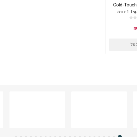
Gold-Touch US
5-in-1 Ty
לסל