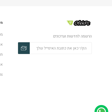
מי
מפ
הרשמה לחדשות ועדכונים
אפ
תק
או
צו