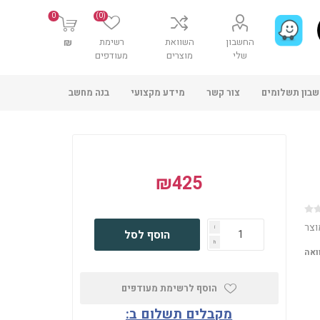
0
(0)
החשבון
השוואת
רשימת
₪
שלי
מוצרים
מעודפים
בון תשלומים
צור קשר
מידע מקצועי
בנה מחשב
₪425
וצר
i
הוסף לסל
h
ואה
הוסף לרשימת מעודפים
מקבלים תשלום ב: