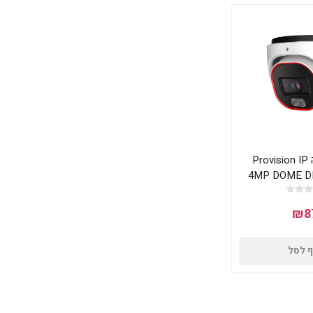
מצלמת כיפה Provision IP
4MP DOME D
MV
₪8
 לסל