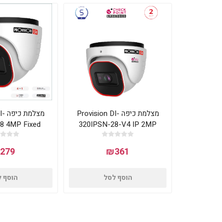
מצלמת כיפה Provision DI-
מצל
8 4MP Fixed
320IPSN-28-V4 IP 2MP
nalog 20M IR
20m IR 2.8mm
279
₪361
הוסף לסל
הוסף 