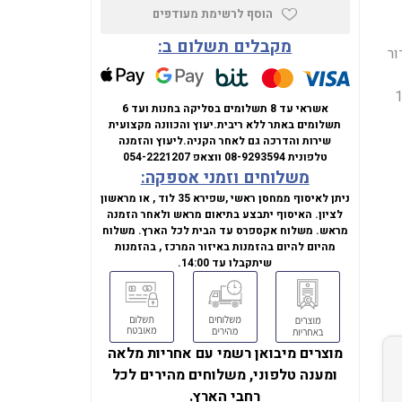
הוסף לרשימת מעודפים
מקבלים תשלום ב:
ם מעבד Intel Core i5 13420H (דור
, זיכרון 16GB
אשראי עד 8 תשלומים בסליקה בחנות ועד 6
תשלומים באתר ללא ריבית.
יעוץ והכוונה מקצועית
שירות והדרכה גם לאחר הקניה.
ליעוץ והזמנה
טלפונית
08-9293594
ווצאפ
054-2221207
משלוחים וזמני אספקה:
ניתן לאיסוף ממחסן ראשי ,שפירא 35 לוד , או מראשון
לציון. האיסוף יתבצע בתיאום מראש ולאחר הזמנה
מראש. משלוח אקספרס עד הבית לכל הארץ. משלוח
מהיום להיום בהזמנות באיזור המרכז , בהזמנות
שיתקבלו עד 14:00.
מוצרים מיבואן רשמי עם אחריות מלאה
ומענה טלפוני, משלוחים מהירים לכל
רחבי הארץ.