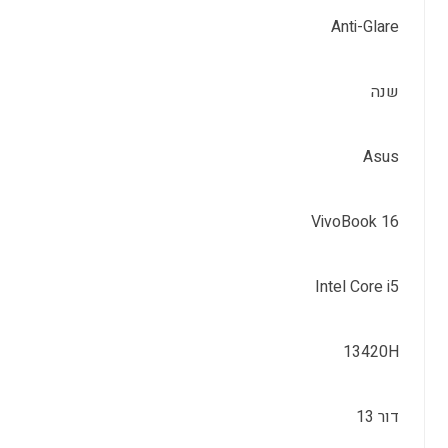
Anti-Glare
שנה
Asus
VivoBook 16
Intel Core i5
13420H
דור 13