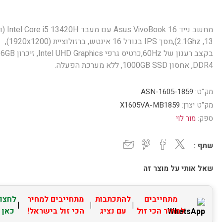
מחשב נייד Asus VivoBook 16 ע
13, 2.1Ghz),מסך IPS בגודל 16 אינטש, ברזולוציית (1920x1200),
בקצב רענון של 60Hz,כרטיס גרפי Intel UHD Graphics
DDR4, אחסון 1000GB SSD, ללא מערכת הפעלה.
מק"ט:
ASN-1605-1859
מק"ט יצרן:
X1605VA-MB1859
ספק:
מור לוי
שתף :
שאל אותי על מוצר זה
מתחייבים
להתכתבות
מתחייבים למחיר
לחצו
|
|
|
למחיר הכי זול
עם נציג
הכי זול בישראל!
כאן