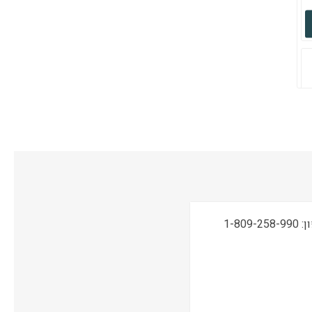
תמיכה טכנית, שירות ואחריות ONSITE ע"י מעבדות CPM בטלפון: 1-809-258-990