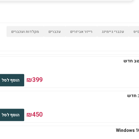
יס
עכברי גיימינג
רייזר אביזרים
עכברים
מקלדות ועכברים
₪399
הוסף לסל
₪450
הוסף לסל