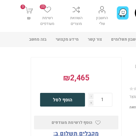
0
(0)
החשבון
השוואת
רשימת
₪
שלי
מוצרים
מעודפים
בון תשלומים
צור קשר
מידע מקצועי
בנה מחשב
₪2,465
וצר
i
הוסף לסל
h
ואה
הוסף לרשימת מעודפים
מקבלים תשלום ב: