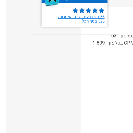
אחריות יצרן באתר הלקוח, תמיכה טכנית ופתיחת קריאת שירות בטלפון: 03-
9142800, תמיכה טכנית, שירות ואחריות ONSITE ע"י מעבדות CPM בטלפון: 1-809-