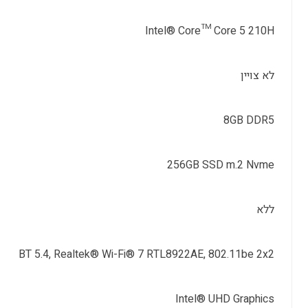
Intel® Core™ Core 5 210H
לא צויין
8GB DDR5
256GB SSD m.2 Nvme
ללא
BT 5.4, Realtek® Wi-Fi® 7 RTL8922AE, 802.11be 2x2
Intel® UHD Graphics