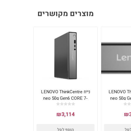
מוצרים מקושרים
LENOVO Think
נייח LENOVO ThinkCentre
neo 50q Gen6 CORE 7-
neo 50q G
256V 16GB 512NVME
240H 16GB
DOS
₪3,114
₪3
לסל
הוסף לסל