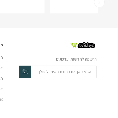
מי
מפ
הרשמה לחדשות ועדכונים
אפ
תק
או
צו