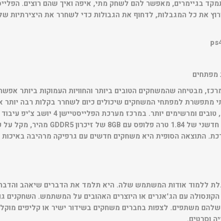
וץ את כל המגבלות, לדחוף את הגבולות כדי לשחרר את היצירתיות ש
 מפתחים
ז, מבטיחה שהמשחקים הטובים ביותר והחוויות העמוקות ביותר אפשריי
מתפשרת למפתחי המשחקים שיכולים כיום לשחרר בקלות רבה יותר את
ליבות X86-64 ומעבד גראפי חדשני של 1.84 טר
כת. התוצאה הסופית היא משחקים חדשים עם גרפיקה מרהיבה באיכות גב
הפלייסטיישן 4 מסוגלת ללמוד אודות המשתמש שלה. היא תלמד את הדברים שיאהב ו
הקונסולה עם הג'אנרים או היוצרים האהובים על המשתמש. השחקנים גם
הם משתפים. לצפות בחברים משחקים בשידור ישיר או קליפים מוקלטי
ה וסרטים.