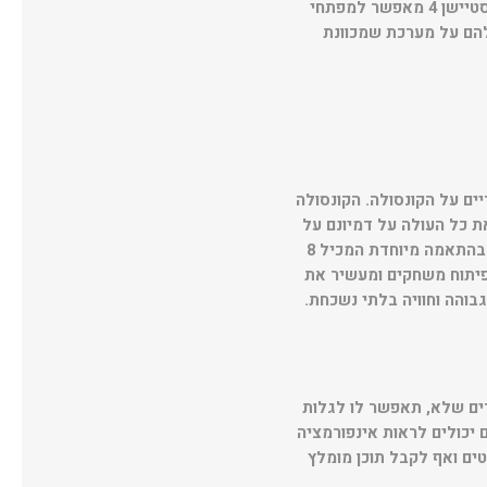
חדשניות. הפלייסטיישן 4 מתמקד בגיימרים, מאפשר להם לשחק מתי, איפה ואיך שהם רוצים. הפלייסטיישן 4 מאפשר למפתחי
להם על מערכת שמכוונת
ם על הקונסולה. הקונסולה
 כל העולה על דמיונם על
מנת ליצור משחקים מיוחדים, טובים ומרשימים יותר. במרכז מערכת הפלייסטיישן 4 יושב צ'יפ עיבוד בהתאמה מיוחדת המכיל 8
ה פלופס עם 8GB של זיכרון GDDR5 מהיר, מקל על פיתוח משחקים ומעשיר את
והה וחוויה בלתי נשכחת.
הדברים שלא, תאפשר לו לגלות
 יכולים לראות אינפורמציה
ם ואף לקבל תוכן מומלץ