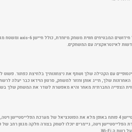
בקר ה DUALSHOCK 4 מכיל חידושים 
שות לאינטראקציה עם המשחקים.
אחרונות שלך, תייג אותן וחזור למשחק, סרטון הוידאו כבר יעלה לרש
וית הצפייה החברתית מאחר והיא מאפשרת לשדר את המשחק שלך בשיד
REMOTE PLAY על הפלייסטיישן 4 פותח באופן מלא את הפוטנציאל של מערכת הפלייסטיי