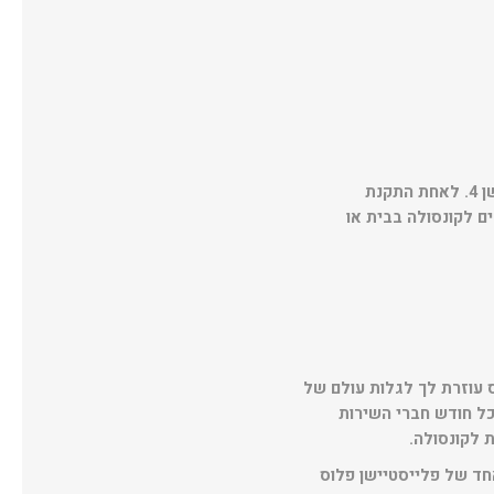
האפליקציה של פלייסטיישן תאפשר למכשירי iOS ואנדרויד לשמש כמסך שני למערכת הפלייסטיישן 4. לאחת התקנת
ם לקונסולה בבית או
 עוזרת לך לגלות עולם של
כל חודש חברי השירות
 לקונסולה.
ית לחווית משחק האונליין על קונסולת הפלייסטיישן 4. וחשבון אחד של פלייסטיישן פלוס