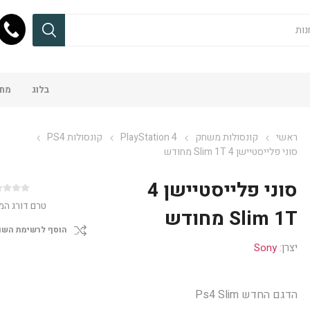
בלוג
מחש
ראשי
קונסולות משחק
PlayStation 4
קונסולות PS4
סוני פלייסטיישן 4 Slim 1T מחודש
סוני פלייסטיישן 4
טרם דורג המ
Slim 1T מחודש
הוסף לרשימת השו
יצרן:
Sony
הדגם החדש Ps4 Slim