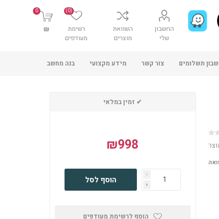
0
(0)
החשבון
השוואת
רשימת
₪
שלי
מוצרים
מעודפים
בון תשלומים
צור קשר
מידע מקצועי
בנה מחשב
✔ זמין במלאי
₪998
וצר
ואה
i
הוסף לסל
h
הוסף לרשימת מעודפים