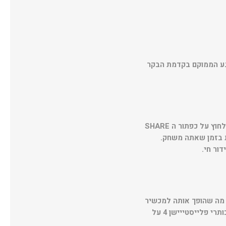
המבטיחים חווית משחק מיוחדת, כולל חיישן 6-axis ומשטח מגע הממוקם בקדמת הבקר
השתתף באתגרים אישיים אינסופיים עם הקהילה שלך ושתף את ניצחונותיך בלחיצת כפתור. פשוט ללחוץ על כפתור ה SHARE
ת בזמן שאתה משחק.
ור חי.
שן ויטה, מה שהופך אותה למכשיר
המשלים האולטימטיבי. בעזרת הפלייסטיישן ויטה, גיימרים יוכלו לשחק בצורה חלקה מגוון רחב של כותרי פלייסטייישן 4 על