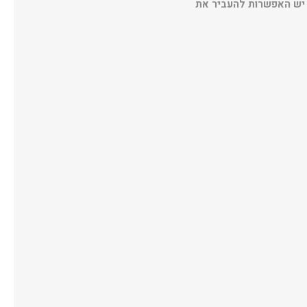
י חשבון פלוס עדכני יש האפשרות להעביר את