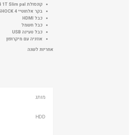
קונסולת Playstation 4 1T Slim palחדש
בקר אלחוטיי DUALSHOCK 4
כבל HDMI
כבל חשמל
כבל טעינה USB
אוזניה עם מיקרופון
אחריות לשנה
מותג
HDD