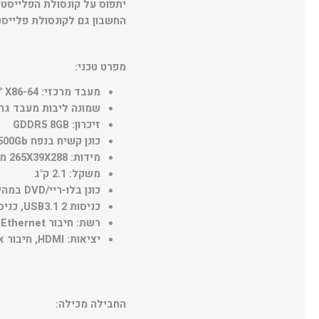
החשבון גם לקונסולת פלייסטיישן 4 חדשה ללא על
מפרט טכני:
מעבד מרכזי: X86-64 "יגואר" של AMD
שמונה ליבות מעבד גרפי: 1.84Tflops, מתוצ
זיכרון: GDDR5 8GB
כונן קשיח בנפח 500Gb מובנה (ניתן להחלפה על ידי המשתמש)
מידות: 265X39X288 מ"מ
משקל: 2.1 ק"ג
כונן בלו-ריי/DVD במהירות X6, קריאה בלבד
כניסות 2 1.USB3, כניסת TO
רשת: חיבור Ethernet קווי, אינטרנט אלחוטי, Bluetooth 4
יציאות: HDMI, חיבור אודיו אופטי
החבילה מכילה: