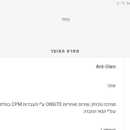
ל די. גי.
כללי
מפרט המוצר
Anti-Glare
שנה
עפ"י תנאי החברה