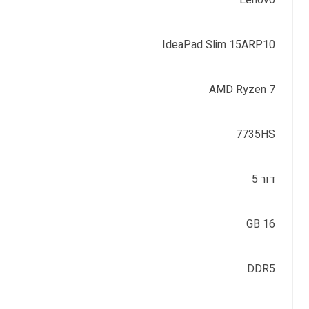
Lenovo
IdeaPad Slim 15ARP10
AMD Ryzen 7
7735HS
דור 5
16 GB
DDR5