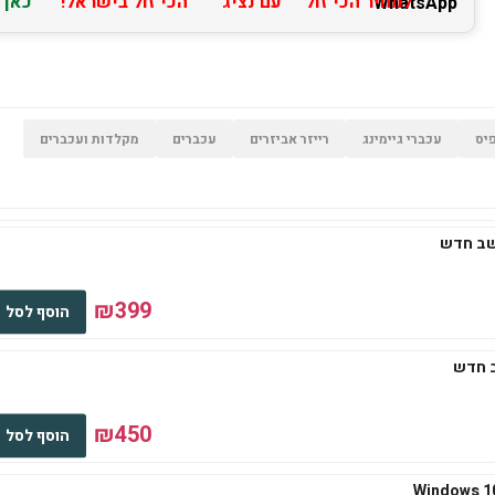
למחיר הכי זול
עם נציג
הכי זול בישראל!
כאן
יס
עכברי גיימינג
רייזר אביזרים
עכברים
מקלדות ועכברים
₪399
הוסף לסל
₪450
הוסף לסל