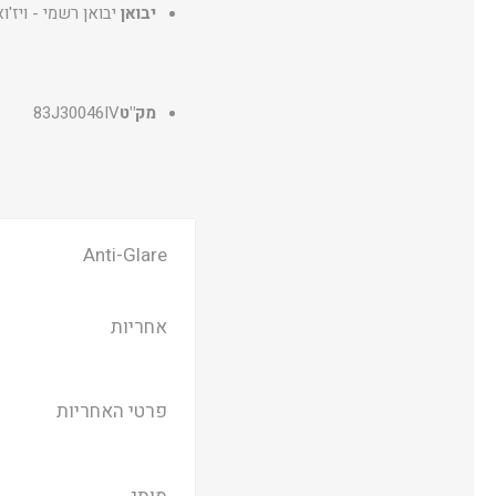
יבואן
יבואן רשמי - ויז'וא
מק"ט
83J30046IV
Anti-Glare
אחריות
פרטי האחריות