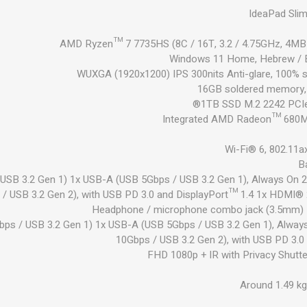
IdeaPad Sli
AMD Ryzen™ 7 7735HS (8C / 16T, 3.2 / 4.75GHz, 4MB
Windows 11 Home, Hebrew / E
16GB soldered memory, 
1TB SSD M.2 2242 PCI
Integrated AMD Radeon™ 680M
Wi-Fi® 6, 802.11a
B
USB 3.2 Gen 1) 1x USB-A (USB 5Gbps / USB 3.2 Gen 1), Always On 
 USB 3.2 Gen 2), with USB PD 3.0 and DisplayPort™ 1.4 1x HDMI® 
Headphone / microphone combo jack (3.5mm) 
ps / USB 3.2 Gen 1) 1x USB-A (USB 5Gbps / USB 3.2 Gen 1), Alwa
10Gbps / USB 3.2 Gen 2), with USB PD 3.0
FHD 1080p + IR with Privacy Shutt
Around 1.49 kg 