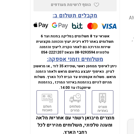
הוסף לרשימת מעודפים
מקבלים תשלום ב:
ד AMD Ryzen
אשראי עד 8 תשלומים בסליקה בחנות ועד 6
Radeon 680M Graphics, זיכרון 16GB DDR5, אחסון 1000GB SSD,
תשלומים באתר ללא ריבית.
יעוץ והכוונה מקצועית
שירות והדרכה גם לאחר הקניה.
ליעוץ והזמנה
טלפונית
08-9293594
ווצאפ
054-2221207
משלוחים וזמני אספקה:
ניתן לאיסוף ממחסן ראשי ,שפירא 35 לוד , או מראשון
לציון. האיסוף יתבצע בתיאום מראש ולאחר הזמנה
מראש. משלוח אקספרס עד הבית לכל הארץ. משלוח
מהיום להיום בהזמנות באיזור המרכז , בהזמנות
שיתקבלו עד 14:00.
מוצרים מיבואן רשמי עם אחריות מלאה
ומענה טלפוני, משלוחים מהירים לכל
רחבי הארץ.