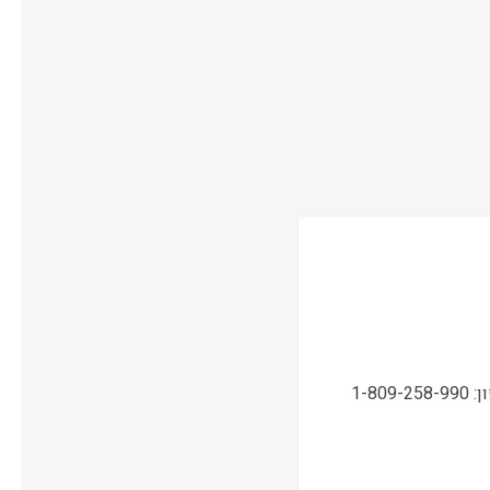
תמיכה טכנית, שירות ואחריות ONSITE ע"י מעבדות CPM בטלפון: 1-809-258-990