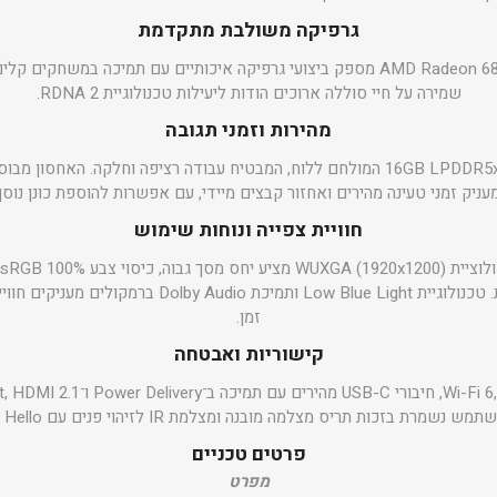
גרפיקה משולבת מתקדמת
הכרטיס הגרפי המובנה AMD Radeon 680M מספק ביצועי גרפיקה איכותיים עם תמיכה במ
שמירה על חיי סוללה ארוכים הודות ליעילות טכנולוגיית RDNA 2.
מהירות וזמני תגובה
עניק זמני טעינה מהירים ואחזור קבצים מיידי, עם אפשרות להוספת כונן נוסף
חוויית צפייה ונוחות שימוש
שמבטיח תמונה חדה ומדויקת. טכנולוגיית Low Blue Light ותמ
זמן.
קישוריות ואבטחה
שמרת בזכות תריס מצלמה מובנה ומצלמת IR לזיהוי פנים עם Windows Hello.
פרטים טכניים
מפרט