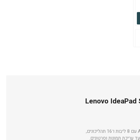
Lenovo IdeaPad 
ה־IdeaPad Slim 5 15ARP10 מציע שילוב של עיצוב דק וביצועים גבוהים. המעבד AMD Ryzen 7 7735HS עם 8 ליבות ו־16 תהליכונים,