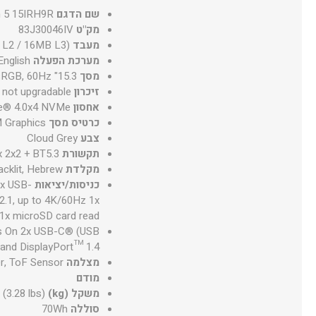
שם הדגם
m 5 15IRH9R
מק"ט
83J30046IV
מעבד
 L2 / 16MB L3)
מערכת הפעלה
nglish
מסך
15.3" WUXGA (1920x1200) IPS 300nits Anti-glare, 100% sRGB, 60Hz
זיכרון
not upgradable
אחסון
e® 4.0x4 NVMe®
כרטיס מסך
 Graphics
צבע
Cloud Grey
תקשורת
x 2x2 + BT5.3
מקלדת
acklit, Hebrew
כניסות/יציאות
2x USB-
2.1, up to 4K/60Hz 1x
1x microSD card read
ys On 2x USB-C® (USB
 and DisplayPort™ 1.4
מצלמה
er, ToF Sensor
מודם
משקל (kg)
(3.28 lbs)
סוללה
70Wh