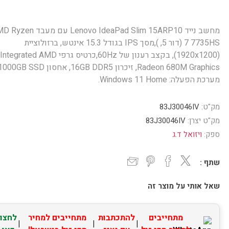
מחשב נייד Lenovo IdeaPad Slim 15ARP10 עם מעב
7 7735HS (דור 5, ),מסך IPS בגודל 15.3 אינטש, ברזולוציית
(1920x1200), בקצב רענון של 60Hz,כרטיס גרפי Integrated AMD
מערכת הפעלה: Windows 11 Home.
מק"ט:
83J30046IV
מק"ט יצרן:
83J30046IV
ספק:
ויזואל ד.ג
שתף :
שאל אותי על מוצר זה
מתחייבים
להתכתבות
מתחייבים למחיר
לחצו
|
|
|