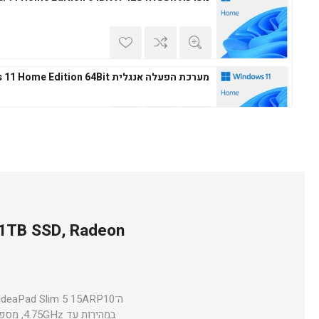
מערכת הפעלה אנגלית Windows 11 Home Edition 64Bit
מערכת הפעלה עברית Microsoft Windows 11 Professional 64Bit
 1TB SSD, Radeon
מערכת הפעלה אנגלית Microsoft Windows 11 Professional 64Bit
במהירות עד 4.75GHz, מספק כוח עיבוד מרשים למגוון משימות – החל מעבודה משרדית מרובת חלונות ועד עריכת תמונות וסרטונים.