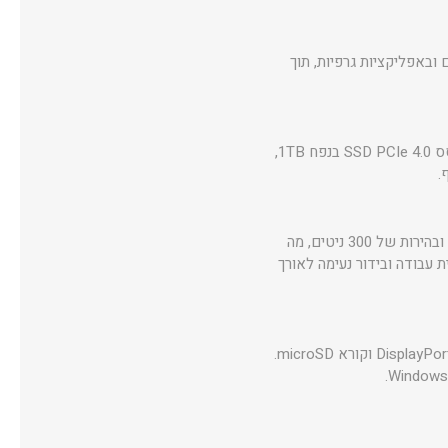
שחקים קלים ובאפליקציות גרפיות, תוך
המחשב מצויד בזיכרון 16GB LPDDR5x-6400 המולחם ללוח, המבטיח עבודה רציפה וחלקה. האחסון מבוסס SSD PCIe 4.0 בנפח 1TB,
.
המסך בגודל 15.3 אינץ’ ברזולוציית WUXGA (1920x1200) מציע יחס מסך גבוה, כיסוי צבע 100% sRGB ובהירות של 300 ניטים, מה
יכת Dolby Audio ברמקולים מעניקים חוויית עבודה ובידור נעימה לאורך
המחשב כולל Wi-Fi 6, Bluetooth 5.3, חיבורי USB-C מהירים עם תמיכה ב־Power Delivery ו־DisplayPort, HDMI 2.1 וקורא microSD.