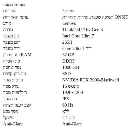
מפרט המוצר
3 שנים
אחריות
פרטי האחריות
Lenovo
מותג
ThinkPad P16v Gen 3
סדרה
Intel Core Ultra 7
סוג מעבד
255H
דגם מעבד
Core Ultra דור 1
דור מעבד
32 GB
נפח זיכרון RAM
DDR5
סוג הזכרון
1000 GB
נפח אחסון
SSD
סוג כונן קשיח
NVIDIA RTX 2000-Blackwell
כרטיס מסך
16 אינטש
גודל מסך
1920x1200
רזולוציית מסך
IPS
סוג מסך
60 Hz
קצב רענון תצוגה
ללא
מסך מגע
2.1 ק"ג
משקל
Anti-Glare
Anti-Glare