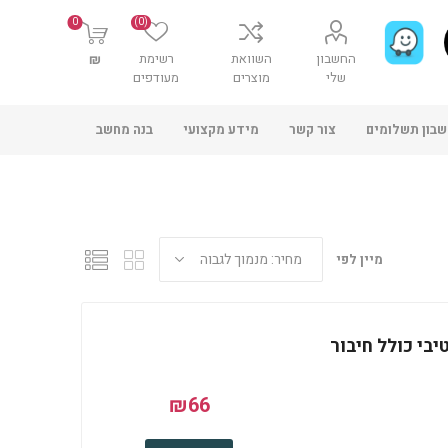
0
(0)
החשבון
השוואת
רשימת
₪
שלי
מוצרים
מעודפים
בון תשלומים
צור קשר
מידע מקצועי
בנה מחשב
מיין לפי
PORT USB 2. אקטיבי כולל חיבור
₪66