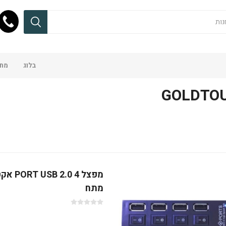
בלוג
מחש
GOLDTO
מפצל 4 0
מתח