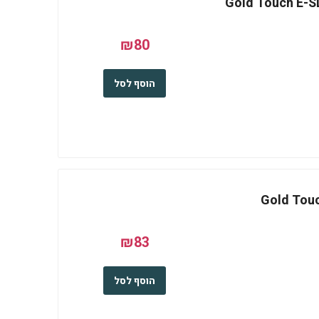
ק חיצוני Gold Touch E-SDE25-
₪80
הוסף לסל
₪83
הוסף לסל