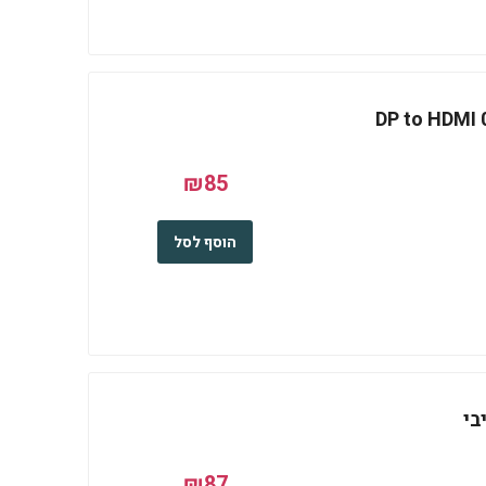
DP to HDMI 0.2m A
₪85
הוסף לסל
₪87