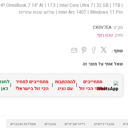
HP OmniBook 7 14" AI | 17.3 | Intel Core Ultra 7 | 32 GB | 1TB |
Intel Arc 140T | Windows 11 Pro | שלוש שנות אחריות
מק"ט:
CK0V7EA
ספק:
טכנו רצף
שתף :
שאל אותי על מוצר זה
מתחייבים
להתכתבות
מתחייבים למחיר
לחצו
|
|
|
למחיר הכי זול
עם נציג
הכי זול בישראל!
כאן
יס
עכברי גיימינג
רייזר אביזרים
עכברים
מקלדות ועכברים