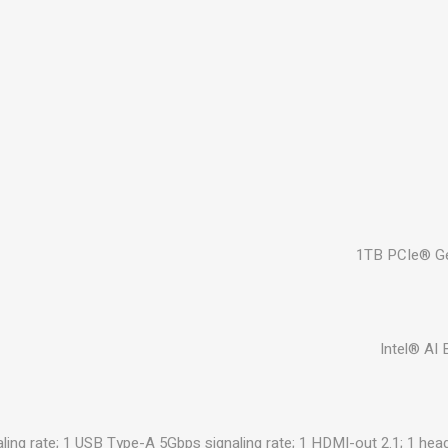
1TB PCIe® G
Intel® AI
aling rate; 1 USB Type-A 5Gbps signaling rate; 1 HDMI-out 2.1; 1 h