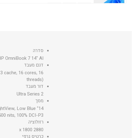
מערכת הפעלה עברית Microsoft Windows 11 Professional 64Bit
סדרה
P OmniBook 7 14" AI
מערכת הפעלה אנגלית Microsoft Windows 11 Professional 64Bit
דגם מעבד
3 cache, 16 cores, 16
threads)
דור מעבד
Ultra Series 2
מסך
ightView, Low Blue
500 nits, 100% DCI-P3
רזולוציה
2880 x 1800
כרטיס גרפי