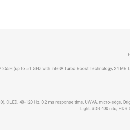
₪545
הוסף לסל
₪667
הוסף לסל
H
7 255H (up to 5.1 GHz with Intel® Turbo Boost Technology, 24 MB L
₪667
הוסף לסל
x 1800), OLED, 48-120 Hz, 0.2 ms response time, UWVA, micro-edge, Br
Light, SDR 400 nits, HDR 