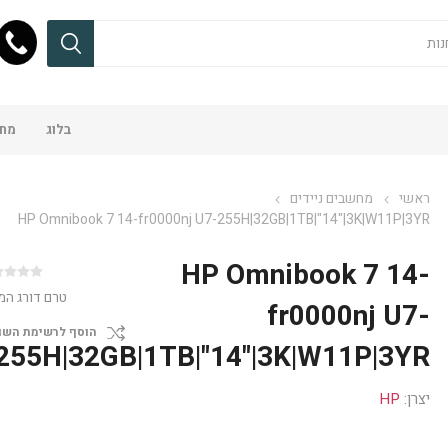
בלוג
מחש
ראשי
מחשבים ניידים
HP Omnibook 7 14-fr0000nj U7-255H|32GB|1TB|"14"|3K|W11P|3YR
HP Omnibook 7 14-
טרם דורג המ
fr0000nj U7-
הוסף לרשימת השו
255H|32GB|1TB|"14"|3K|W11P|3YR
יצרן:
HP