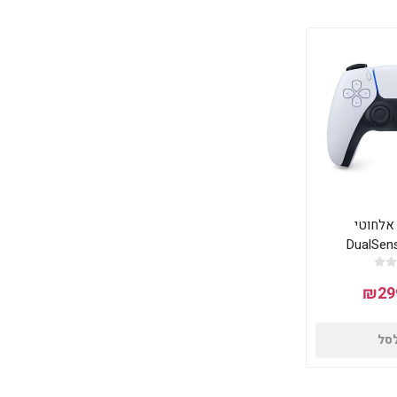
 אלחוטי
DualSens
Con לבן
₪29
לסל