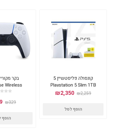
קונסולה פליסטשיין 5
בקר מקורי
e Wireless
Playstation 5 Slim 1TB
Blu-Ray
troller for PS5
₪2,350
₪2,259
9
₪329
הוסף לסל
הוסף 