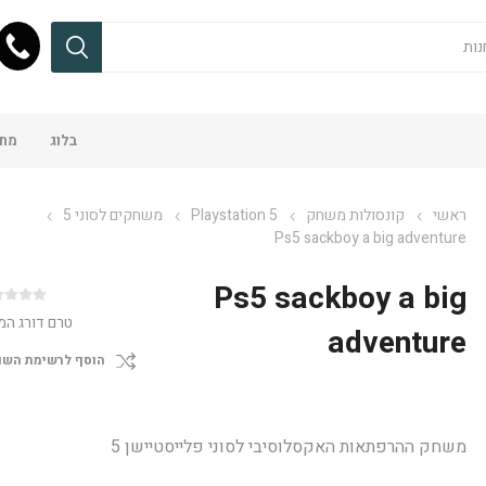
בלוג
מחש
ראשי
קונסולות משחק
Playstation 5
משחקים לסוני 5
Ps5 sackboy a big adventure
Ps5 sackboy a big
טרם דורג המ
adventure
הוסף לרשימת השו
משחק ההרפתאות האקסלוסיבי לסוני פלייסטיישן 5