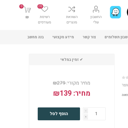
0
(0)
החשבון
השוואת
רשימת
₪
שלי
מוצרים
מעודפים
בון תשלומים
צור קשר
מידע מקצועי
בנה מחשב
✔ זמין במלאי
מחיר מקורי:
₪279
וצר
מחיר:
₪139
ואה
i
הוסף לסל
h