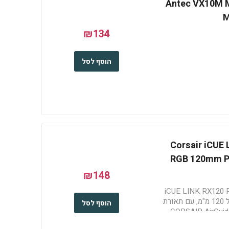
Antec VX10M Mini Tow
M
₪134
הוסף לסל
Corsair iCUE LINK RX
RGB 120mm P
₪148
iCUE LINK RX120 RGB C-
WW בצבע לבן מבית Corsair בגודל 120 מ"מ, עם תאורת
הוסף לסל