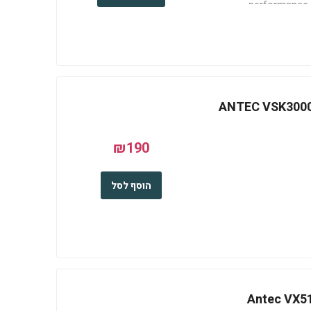
performance b
obstructions with hi
ANTEC VSK3000B-U3 Min
₪190
הוסף לסל
Antec VX510