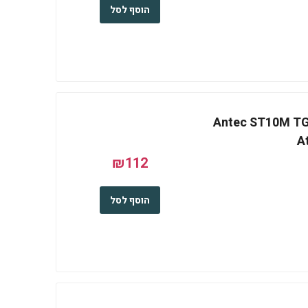
הוסף לסל
Antec ST10M TG M-
A
₪112
הוסף לסל