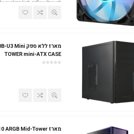
y pushing high airflow through
gh static pressure and CORSAIR
AirGuide technology.
מארז ללא ספק i
TOWER mini-ATX CASE
מארז  ARGB Mid-Tower