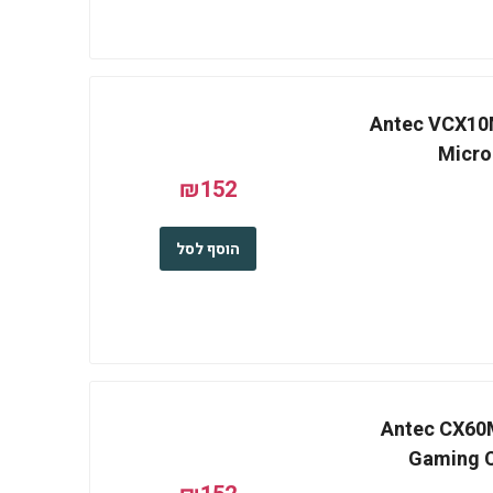
Antec VCX10M 
Micro
₪152
הוסף לסל
Antec CX60M 
Gaming 