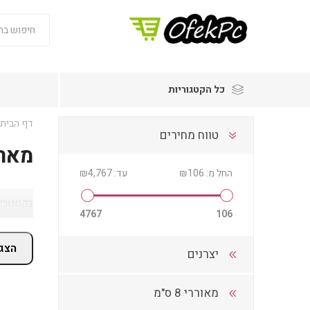
כל הקטגוריות
דף הבית
טווח מחירים
מאר
החל מ:
₪106
עד:
₪4,767
בקטגוריי
4767
106
הצג 
יצרנים
מאוררי 8 ס"מ