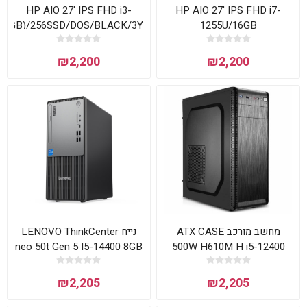
HP AIO 27' IPS FHD i3-
HP AIO 27' IPS FHD i7-
1x8GB)/256SSD/DOS/BLACK/3Y
1255U/16GB
(2x8GB)/512SSD/WIN11HOME/WITHE/3Y
₪2,200
₪2,200
מחשב מורכב ATX CASE
נייח LENOVO ThinkCenter
neo 50t Gen 5 I5-14400 8GB
500W H610M H i5-12400
256NVME DOS
16GB 500NVME
₪2,205
₪2,205