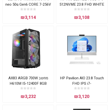
neo 50q Gen6 CORE 7-256V
512NVME 23.8 FHD WHITE
16GB 512NVME DOS
₪3,114
₪3,108
מחשב AX83 ARGB 700W
HP Pavilion AlO 23.8 Touch
H610M I5-12400F 8GB
FHD IPS i7-
500GB NVMME RTX3050
12700T/16GB(2x8GB)/1T
SSD/RTX3050
₪3,232
₪3,120
4GB/WIN11PLUS/WHITE/3Y