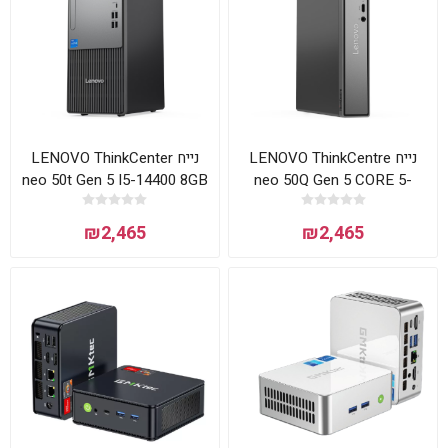
נייח LENOVO ThinkCentre
נייח LENOVO ThinkCenter
neo 50t Gen 5 I5-14400 8GB
neo 50Q Gen 5 CORE 5-
512NVME DOS
210H 8GB 256NVME DOS
₪2,465
₪2,465