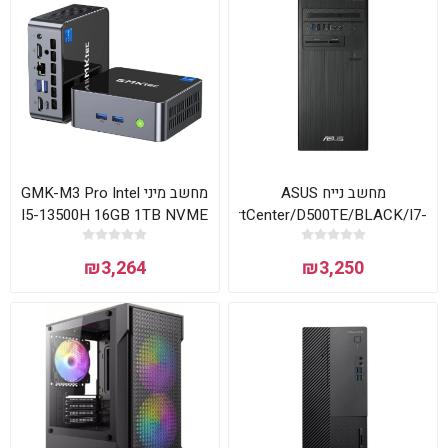
מחשב נייח ASUS
מחשב מיני GMK-M3 Pro Intel
I5-13500H 16GB 1TB NVME
ExpertCenter/D500TE/BLACK/I7-
WIN11 Pro
13700/16GB/512GB PCIE
G4 SSD/Intel®
₪3,264
₪3,250
Graphics/FD/3Y OS