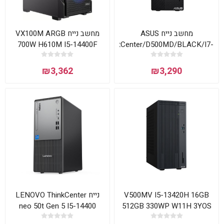
מחשב נייח ASUS
מחשב נייח VX100M ARGB
700W H610M I5-14400F
ExpertCenter/D500MD/BLACK/I7-
16GB 500NVME RTX 3050
12700/8GB/512GB
SSD/Intel® Graphics
₪3,362
₪3,290
770/PS 300W/FD/3Y OS
נייח LENOVO ThinkCenter
V500MV I5-13420H 16GB
neo 50t Gen 5 I5-14400
512GB 330WP W11H 3YOS
32GB 1TB NVME 3Y
Asus