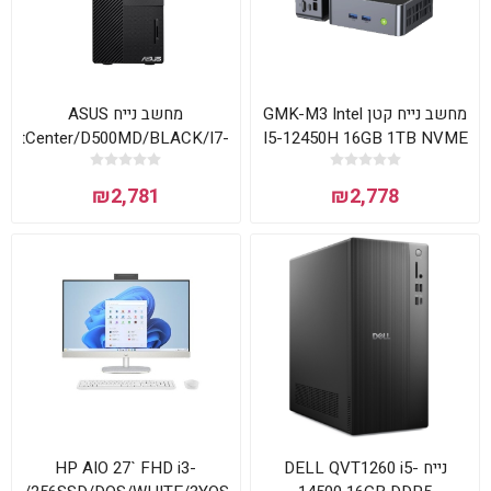
מחשב נייח קטן GMK-M3 Intel
מחשב נייח ASUS
pertCenter/D500MD/BLACK/I7-
I5-12450H 16GB 1TB NVME
12700/16GB/512GB
WIN11 Pro
SSD/Intel® Graphics
₪2,781
₪2,778
770/PS 300W/FD/3YOS
HP AIO 27` FHD i3-
נייח DELL QVT1260 i5-