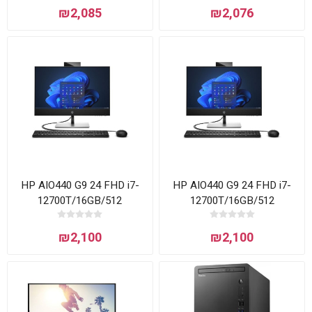
SSD/Intel® UHD Graphics
₪2,085
₪2,076
730/PS 300W/FD/3YOS
HP AIO440 G9 24 FHD i7-
HP AIO440 G9 24 FHD i7-
12700T/16GB/512
12700T/16GB/512
SSD/DOS/3Y
SSD/WIN11PRO/3Y
6D3X1EA
₪2,100
₪2,100