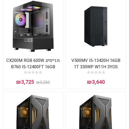
מ.גיימינג CX200M RGB 600W
V500MV I5-13420H 16GB
B760 I5-12400FT 16GB
1T 330WP W11H 3YOS
DDR4 1TB RTX3050
Asus
₪3,725
₪3,640
₪3,250