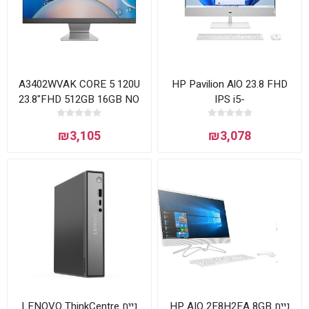
A3402WVAK CORE 5 120U
HP Pavilion AlO 23.8 FHD
23.8"FHD 512GB 16GB NO
IPS i5-
OS BLACK 1Y-OS Asus
12400T/16GB(2x8GB)/1TSSD/NVIDIA
MX450
₪3,105
₪3,078
2GB/WIN11PLUS/WHITE/3Y
נייח HP AIO 2E8H2EA 8GB
נייח LENOVO ThinkCentre