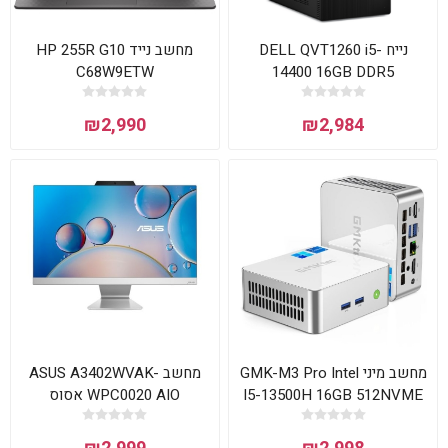
נייח DELL QVT1260 i5-
מחשב נייד HP 255R G10
C68W9ETW
14400 16GB DDR5
512NVME WIN11H 3YOS
₪2,990
₪2,984
מחשב מיני GMK-M3 Pro Intel
מחשב ASUS A3402WVAK-
WPC0020 AIO אסוס
I5-13500H 16GB 512NVME
WIN11 Pro