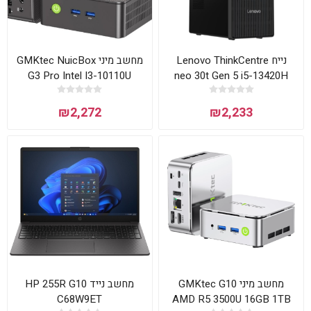
נייח Lenovo ThinkCentre
מחשב מיני GMKtec NuicBox
G3 Pro Intel I3-10110U
neo 30t Gen 5 i5-13420H
16GB 512GB W11Pr
8GB 256NVME DOS
₪2,272
₪2,233
מחשב מיני GMKtec G10
מחשב נייד HP 255R G10
C68W9ET
AMD R5 3500U 16GB 1TB