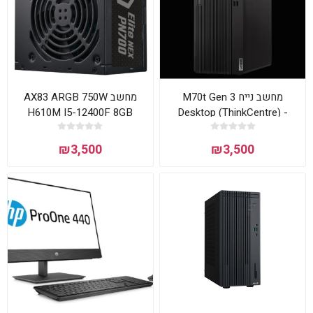
מחשב נייח M70t Gen 3
מחשב AX83 ARGB 750W
H610M I5-12400F 8GB
Desktop (ThinkCentre) -
500GB NVMME RTX3050
Type 11T5
כולל מערכת הפעלה 11 הום
₪3,500
₪3,500