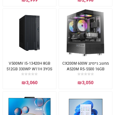
₪2,999
₪2,998
V500MV I5-13420H 8GB
מחשב גיימינג CX200M 600W
512GB 330WP W11H 3YOS
A520M R5-5500 16GB
Asus
500NVME RTX 3050
₪3,060
₪3,050