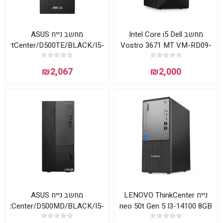
מחשב Intel Core i5 Dell
מחשב נייח ASUS
xpertCenter/D500TE/BLACK/I5-
Vostro 3671 MT VM-RD09-
13500/8GB/512GB PCIE G4
11721 Mini Tower דל
SSD/Intel® Graphics
₪2,067
₪2,000
770/PS 500W/FD/3Y OS
נייח LENOVO ThinkCenter
מחשב נייח ASUS
pertCenter/D500MD/BLACK/I5-
neo 50t Gen 5 I3-14100 8GB
12400/8GB/512GB
256NVME DOS