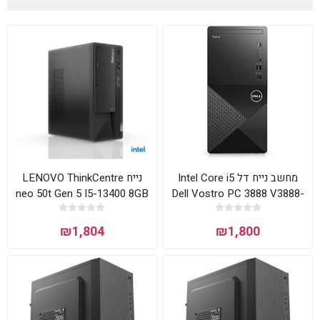
מחשב נייח דל Intel Core i5
נייח LENOVO ThinkCentre
neo 50t Gen 5 I5-13400 8GB
Dell Vostro PC 3888 V3888-
512NVME DOS
5429 Mini Tower
₪1,804
₪1,800