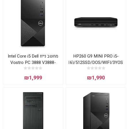
מחשב נייח Intel Core i5 Dell
HP260 G9 MINI PRO i5-
Vostro PC 3888 V3888-
1334U/16GB(1X16)/512SSD/DOS/WIFI/3YOS
5250 דל
₪1,999
₪1,990