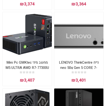
₪3,374
₪3,364
נייח LENOVO ThinkCentre
מחשב מיני Mini Pc GMKtec
M5 ULTRA AMD R7-77300U
neo 50q Gen 5 CORE 7-
16GB 1TB W11Pr
240H 16GB 512NVME DO
₪3,407
₪3,401