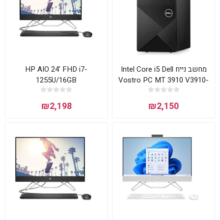
HP AIO 24' FHD i7-
מחשב נייח Intel Core i5 Dell
1255U/16GB
Vostro PC MT 3910 V3910-
512SSD/WIN11HOME/BLACK/3Y
5004 דל
₪2,198
₪2,150