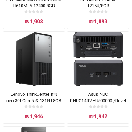
H610M I5-12400 8GB
1215U/8GB
500NVME
(2x4GB)/256SSD/DOS/BLACK/3Y
₪1,908
₪1,899
נייח Lenovo ThinkCenter
Asus NUC
neo 30t Gen 5 i3-1315U 8GB
RNUC14RVHU500000I/Revel
256NVME DOS
Canyon Tall U5-125H L6
₪1,946
₪1,942