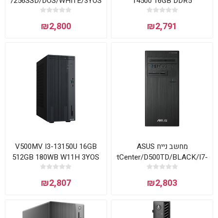
8GB)/256SSD/DOS/WHITE/3YOS
14500 16GB DDR5
512NVME DOS 3YOS
₪2,800
₪2,791
V500MV I3-13150U 16GB
מחשב נייח ASUS
512GB 180WB W11H 3YOS
ExpertCenter/D500TD/BLACK/I7-
Asus
12700/8GB/512GB
SSD/Intel® Graphics
₪2,807
₪2,803
770/FD/Without
KB&Mouse/3YOS