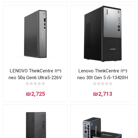
נייח Lenovo ThinkCentre
נייח LENOVO ThinkCentre
neo 50q Gen6 Ultra5-226V
neo 30t Gen 5 i5-13420H
16GB 512NVME DOS
16GB 512NVME DOS
₪2,725
₪2,713