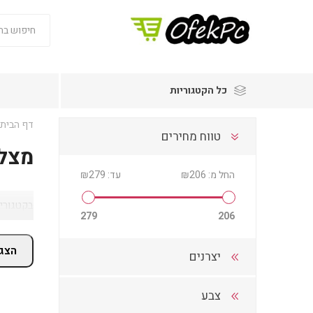
כל הקטגוריות
דף הבית
טווח מחירים
מצלמ
החל מ:
₪206
עד:
₪279
בקטגוריית מצלמות כיפה בתחום D
279
206
הצג 
יצרנים
צבע