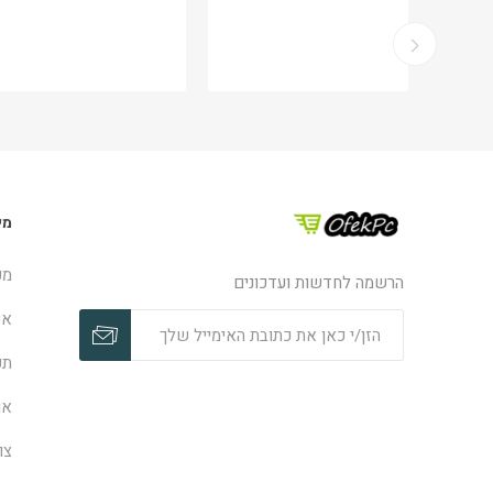
מי
מפ
הרשמה לחדשות ועדכונים
אפ
תק
או
צו