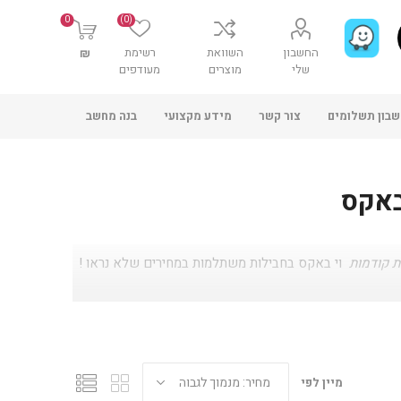
0
(0)
החשבון
השוואת
רשימת
₪
שלי
מוצרים
מעודפים
בון תשלומים
צור קשר
מידע מקצועי
בנה מחשב
באקס
וי באקס בחבילות משתלמות במחירים שלא נראו !
מיין לפי