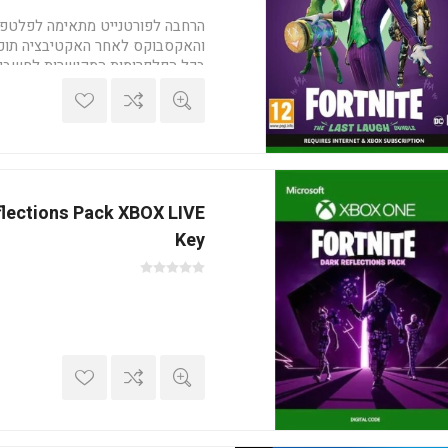
הרחבה לפורטנייט מתאימה לפלטפ
והאקסבוקס לאחר האקטיבציה תוכ
בכל הפלפרומות המקושרות לחשבון
PS4,PS5,PC,XBOX
אקטיבציה: com/fortnite/en
US/redeem
eflections Pack XBOX LIVE
Key