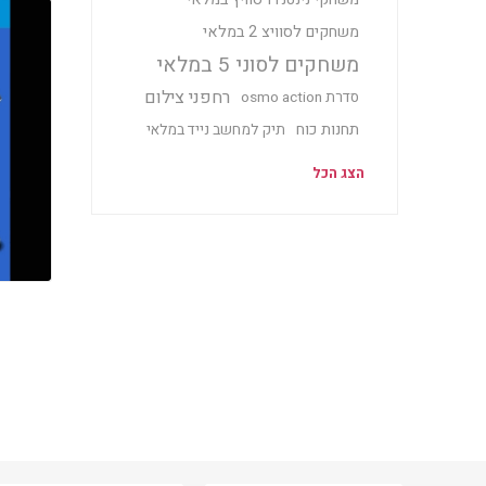
משחקים לסוויצ 2 במלאי
משחקים לסוני 5 במלאי
רחפני צילום
סדרת osmo action
תחנות כוח
תיק למחשב נייד במלאי
הצג הכל