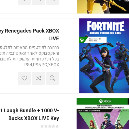
ncy Renegades Pack XBOX
LIVE
הרחבה לפורטנייט מתאימה לפלטפ
והאקסבוקס לאחר האקטיבציה תוכ
בכל הפלפרומות המקושרות לחשבון
PS4,PS5,PC,XBOX
אקטיבציה: com/fortnite/en
US/redeem
st Laugh Bundle + 1000 V-
Bucks XBOX LIVE Key