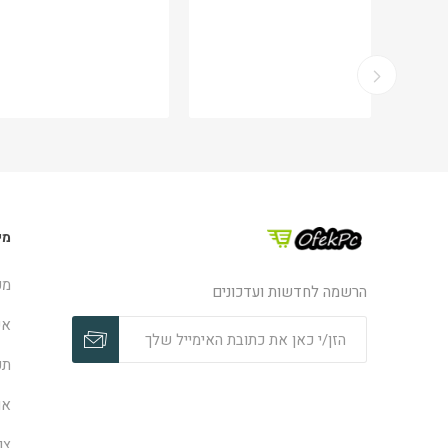
מי
מפ
הרשמה לחדשות ועדכונים
אפ
תק
או
צו