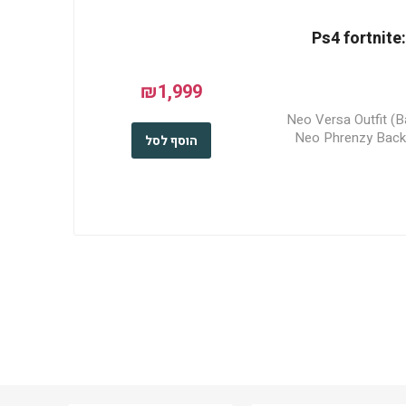
Ps4 fortnite:
₪1,999
- Neo Versa Outfit (
Neo Phrenzy Back 
הוסף לסל