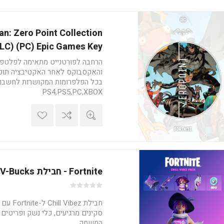
an: Zero Point Collection
LC) (PC) Epic Games Key
הרחבה לפורטנייט מתאימה לפלטפ
והאקסבוקס לאחר האקטיבציה תוכ
בכל הפלפרומות המקושרות לחשבון
PS4,PS5,PC,XBOX
אקטיבציה: com/fortnite/en
US/redeem
Fortnite - חבילת Chill Vibez + 600 V-Bucks
סקינים מרגיעים, כלי נשק ופריטים 
המשחק.