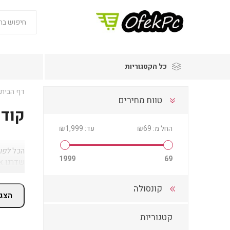
כל הקטגוריות
דף הבית
טווח מחירים
קודי
החל מ:
₪69
עד:
₪1,999
הכל
לפו
1999
69
שדרגו את חוויית ה- Fortnite ש
קונסולה
הצג 
קטגוריות