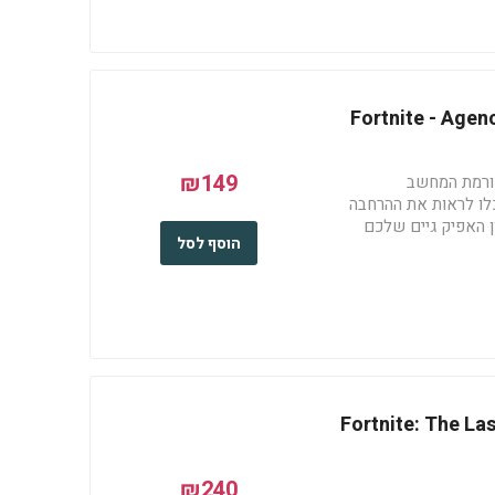
Fortnite - Age
₪149
ורמת המחשב
לו לראות את ההרחבה
 האפיק גיים שלכם
הוסף לסל
https://www.epicgames.-
Fortnite: The La
₪240