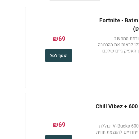
Fortnite - Batm
(D
₪69
ורמת המחשב
לו לראות את ההרחבה
 האפיק גיים שלכם
הוסף לסל
https://www.epicgames.-
₪69
חבילת Chill Vibez ל-Fortnite עם 600 V-Bucks. כוללת
ייחודיים להעצמת חווית