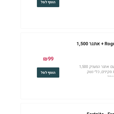
הוסף לסל
Fortnite - חבילת Rogue Scout + אתגר 1,500
₪99
חבילת Rogue Scout ל-Fortnite עם אתגר המעניק 1,500
XBOX LIVE. כוללת סקינים, כלי נשק
הוסף לסל
שחק.