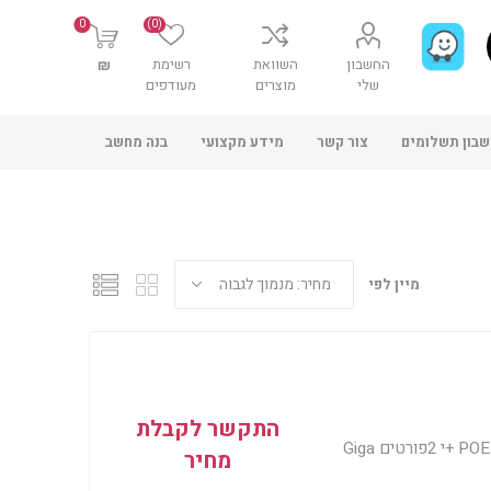
0
(0)
החשבון
השוואת
רשימת
₪
שלי
מוצרים
מעודפים
בון תשלומים
צור קשר
מידע מקצועי
בנה מחשב
מיין לפי
התקשר לקבלת
מתג לא מנוהל 24 פורטים POE 10/100 +י 2פורטים Giga
מחיר