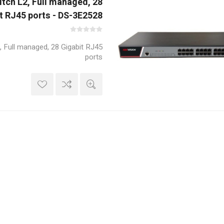
tch L2, Full managed, 28
t RJ45 ports - DS-3E2528
 Full managed, 28 Gigabit RJ45
ports