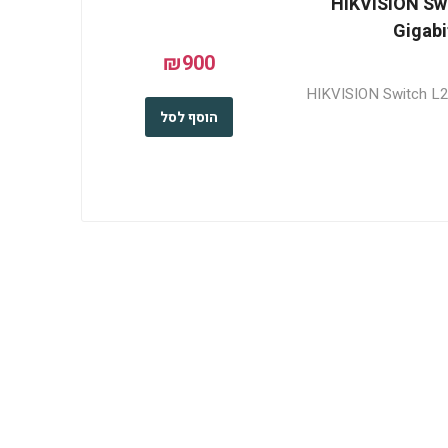
HIKVISION Swi
Gigabi
₪900
HIKVISION Switch L2,
הוסף לסל