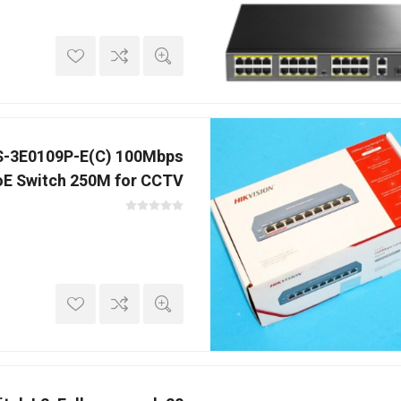
DS-3E0109P-E(C) 100Mbps
E Switch 250M for CCTV