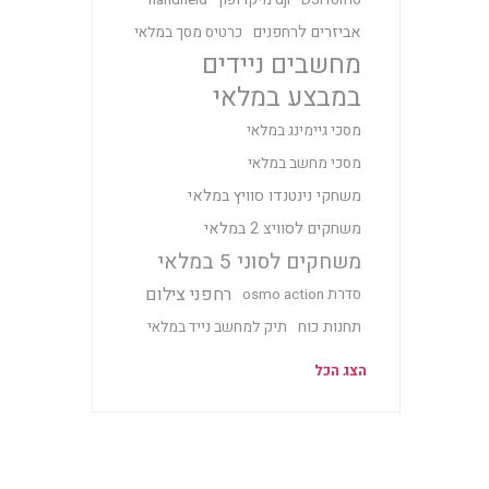
DJI romo
dji מיקרופון
handheld
אביזרים לרחפנים
כרטיס מסך במלאי
מחשבים ניידים
במבצע במלאי
מסכי גיימינג במלאי
מסכי מחשב במלאי
משחקי נינטנדו סוויץ במלאי
משחקים לסוויצ 2 במלאי
משחקים לסוני 5 במלאי
רחפני צילום
סדרת osmo action
תחנות כוח
תיק למחשב נייד במלאי
הצג הכל