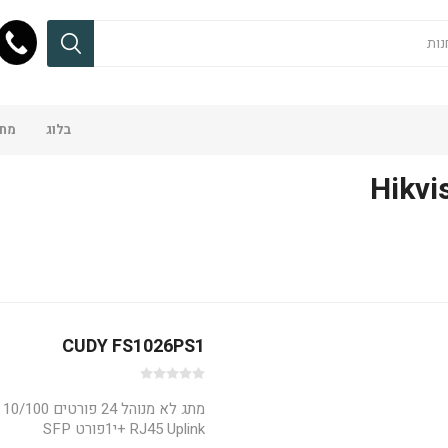
בלוג
מחש
Hikvi
CUDY FS1026PS1
RJ45 Uplink +י1פורט SFP