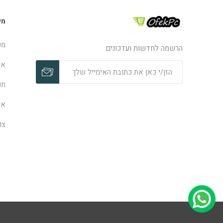
מי
מפ
הרשמה לחדשות ועדכונים
אפ
תק
או
צו