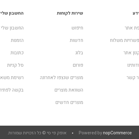
דע
שירות לקוחות
החשבון שלי
ת אתר
חיפוש
החשבון שלי
שרויות משלוח
חדשות
הזמנות
נון אתר
בלוג
כתובות
דותינו
פורום
סל קניות
ר קשר
מוצרים שנצפו לאחרונה
רשימת משאל
השוואת מוצרים
בקשה לפתיח
מוצרים חדשים
nopCommerce
Powered by
אופק פי סי © כל הזכויות שמורות.