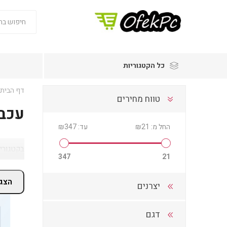
כל הקטגוריות
דף הבית
טווח מחירים
עכב
החל מ:
₪21
עד:
₪347
בקטגוריי
347
21
הצג 
יצרנים
דגם