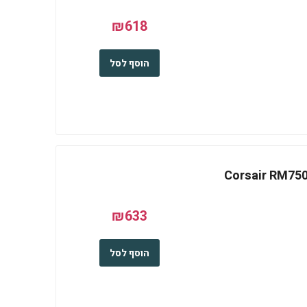
₪618
הוסף לסל
Corsair RM750e-
₪633
הוסף לסל