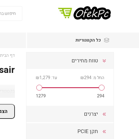
כל הקטגוריות
דף הבית
טווח מחירים
sair
החל מ:
₪294
עד:
₪1,279
בקטגוריית Corsair בתחום ספקי כוח תמצאו מבחר מוצרים ופתרונות מתאימים, עם מחירים מעודכנ
1279
294
הצג 
יצרנים
תקן PCIE