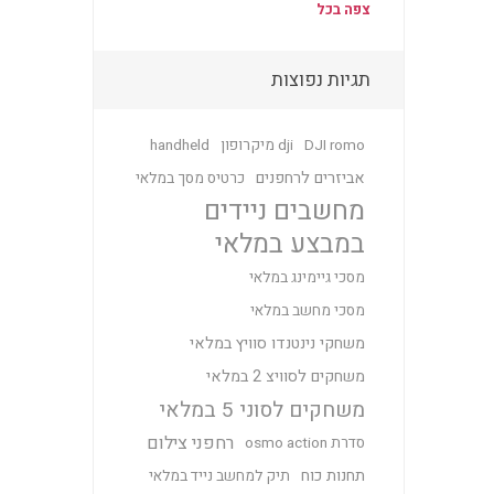
צפה בכל
תגיות נפוצות
DJI romo
dji מיקרופון
handheld
אביזרים לרחפנים
כרטיס מסך במלאי
מחשבים ניידים
במבצע במלאי
מסכי גיימינג במלאי
מסכי מחשב במלאי
משחקי נינטנדו סוויץ במלאי
משחקים לסוויצ 2 במלאי
משחקים לסוני 5 במלאי
רחפני צילום
סדרת osmo action
תחנות כוח
תיק למחשב נייד במלאי