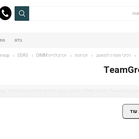
בלוג
מחש
רכיבי חומרה למחשב
זכרונות
זכרון לנייח DIMM
DDR5
roup
TeamGr
ם, זמינות באתר ושירות מקצועי.
עוד