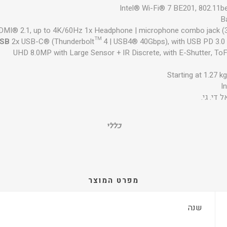
Intel® Wi-Fi® 7 BE201, 802.11b
B
DMI® 2.1, up to 4K/60Hz 1x Headphone | microphone combo jack 
SB
2x USB-C® (Thunderbolt™ 4 | USB4® 40Gbps), with USB PD 3.0 
UHD 8.0MP with Large Sensor + IR Discrete, with E-Shutter, To
Starting at 1.27 kg
I
ל די. גי.
כללי
מפרט המוצר
שנה