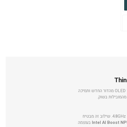
הוא מחשב פרימיום המשלב עיצוב יוקרתי, ביצועי עילית, מסך OLED מהדור החדש ותמיכה
– מעבד דור חדש עם 8 ליבות ו־8 תהליכונים, המגיע עד 4.8GHz. שילוב זה מבטיח
Intel AI Boost N
בעוצמה