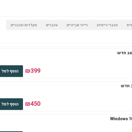
יס
עכברי גיימינג
רייזר אביזרים
עכברים
מקלדות ועכברים
₪399
הוסף לסל
₪450
הוסף לסל