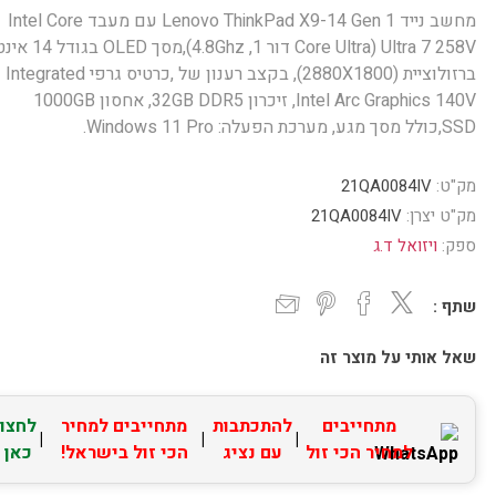
מחשב נייד Lenovo ThinkPad X9-14 Gen 1 עם מעבד Intel Core
Ultra 7 258V (Core Ultra דור 1, .8Ghz
ברזולוציית (2880X1800), בקצב רענון של ,כרטיס גרפי Integrated
Intel Arc Graphics 140V, זיכרון 32GB DDR5, אחסון 1000GB
SSD,כולל מסך מגע, מערכת הפעלה: Windows 11 Pro.
מק"ט:
21QA0084IV
מק"ט יצרן:
21QA0084IV
ספק:
ויזואל ד.ג
שתף :
שאל אותי על מוצר זה
מתחייבים
להתכתבות
מתחייבים למחיר
לחצו
|
|
|
למחיר הכי זול
עם נציג
הכי זול בישראל!
כאן