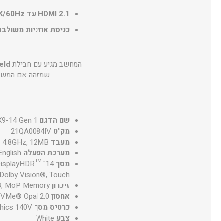
HDMI 2.1 עד 4K/60Hz
כניסת אוזניות משולבת
המחשב מגיע עם חבילת
eld
שמזהה אם המשתמ
שם הדגם
X9-14 Gen 1
מק"ט
21QA0084IV
מעבד
to 4.8GHz, 12MB
מערכת הפעלה
nglish
מסך
, DisplayHDR™
 Dolby Vision®, Touch
זיכרון
3, MoP Memory
אחסון
NVMe® Opal 2.0
כרטיס מסך
phics 140V
צבע
White