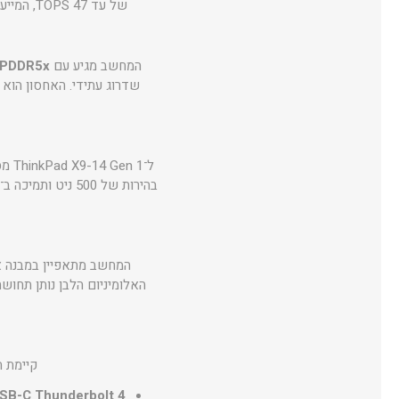
של עד 47 TOPS, המייעל שימושים מבוססי בינה מלאכותית, דבר המעניק יתרון ברור בעבודה עם אפליקציות חכמות ועתידיות.
המחשב מגיע עם
LPDDR5x
שדרוג עתידי. האחסון הוא
ל־ThinkPad X9-14 Gen 1 מסך
המחשב מתאפיין במבנה אל
האלומיניום הלבן נותן תחוש
קיימת ת
SB-C Thunderbolt 4