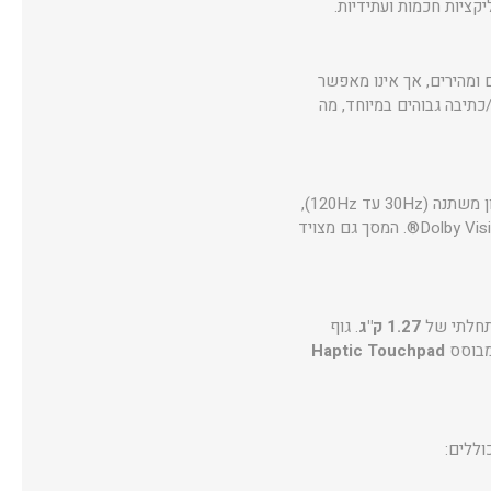
יציבים ומהירים, אך אינו מאפשר
כתיבה גבוהים במיוחד, מה
עם קצב רענון משתנה (30Hz עד 120Hz),
בהירות של 500 ניט ותמיכה ב־HDR600. התצוגה מציעה עומק צבעים מרשים (100% DCI-P3) ותמיכה ב־Dolby Vision®. המסך גם מצויד
תחלתי של
1.27 ק"ג
. גוף
מבוסס
Haptic Touchpad
וללים: