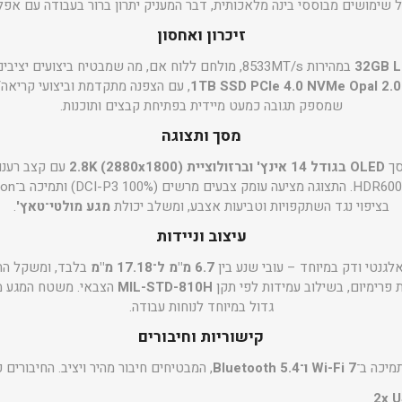
זיכרון ואחסון
32GB 
במהירות 8533MT/s, מולחם ללוח אם, מה שמבטיח ביצועים 
1TB SSD PCIe 4.0 NVMe Opal 2.0
, עם הצפנה מתקדמת וביצועי קריאה/
שמספק תגובה כמעט מיידית בפתיחת קבצים ותוכנות.
מסך ותצוגה
OLED בגודל 14 אינץ' וברזולוציית 2.8K (2880x1800)
בציפוי נגד השתקפויות וטביעות אצבע, ומשלב יכולת
מגע מולטי־טאץ'
.
עיצוב וניידות
גנטי ודק במיוחד – עובי שנע בין
6.7 מ"מ ל־17.18 מ"מ
בלבד, ומשקל ה
ת פרימיום, בשילוב עמידות לפי תקן
MIL-STD-810H
הצבאי. משטח המגע 
גדול במיוחד לנוחות עבודה.
קישוריות וחיבורים
מיכה ב־
Wi-Fi 7 ו־Bluetooth 5.4
, המבטיחים חיבור מהיר ויציב. החיבורים כ
2x U