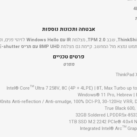
אבטחה ותכונות נוספות
ThinkShi
, שבב
TPM 2.0
, מצלמת
IR עם Windows Hello
ש נמצא מול המחשב. קיימת גם מצלמת
8MP UHD עם תריס E-shutter
פרטים טכניים
מפרט
ThinkPad 
Intel® Core™ Ultra 7 258V, 8C (4P + 4LPE) | 8T, Max Turbo up 
Windows® 11 Pro, Hebrew | E
 500nits Anti-reflection / Anti-smudge, 100% DCI-P3, 30-120Hz VRR
True Black 600,
32GB Soldered LPDDR5x-853
1TB SSD M.2 2242 PCIe® 4.0x4 
Integrated Intel® Arc™ Gra