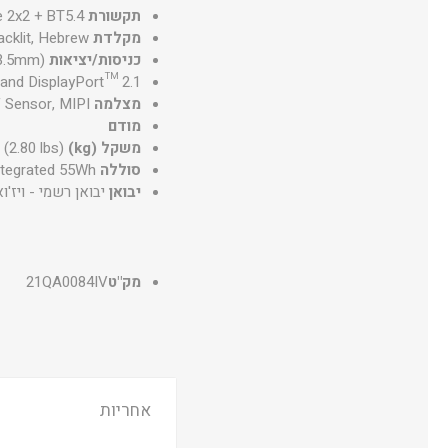
תקשורת
e 2x2 + BT5.4
מקלדת
acklit, Hebrew
כניסות/יציאות
(3.5mm)
and DisplayPort™ 2.1
מצלמה
F Sensor, MIPI
מודם
משקל (kg)
 (2.80 lbs)
סוללה
ntegrated 55Wh
יבואן
יבואן רשמי - ויז'וא
מק"ט
21QA0084IV
אחריות