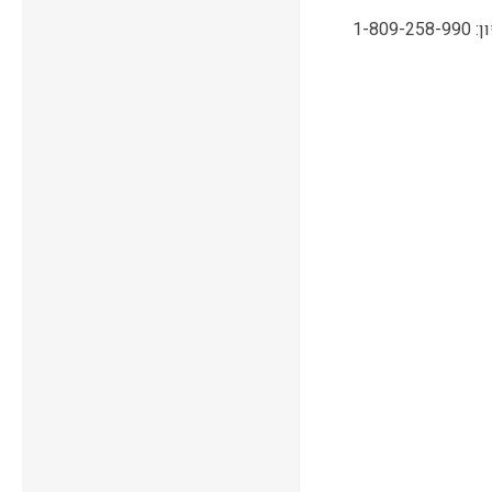
תמיכה טכנית, שירות ואחריות ONSITE ע"י מעבדות CPM בטלפון: 1-809-258-990