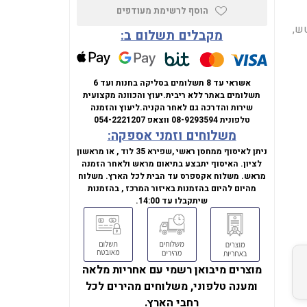
הוסף לרשימת מעודפים
4),מסך OLED בגודל 14 אינטש,
מקבלים תשלום ב:
אשראי עד 8 תשלומים בסליקה בחנות ועד 6
תשלומים באתר ללא ריבית.
יעוץ והכוונה מקצועית
שירות והדרכה גם לאחר הקניה.
ליעוץ והזמנה
טלפונית
08-9293594
ווצאפ
054-2221207
משלוחים וזמני אספקה:
ניתן לאיסוף ממחסן ראשי ,שפירא 35 לוד , או מראשון
לציון. האיסוף יתבצע בתיאום מראש ולאחר הזמנה
מראש. משלוח אקספרס עד הבית לכל הארץ. משלוח
מהיום להיום בהזמנות באיזור המרכז , בהזמנות
שיתקבלו עד 14:00.
מוצרים מיבואן רשמי עם אחריות מלאה
ומענה טלפוני, משלוחים מהירים לכל
רחבי הארץ.