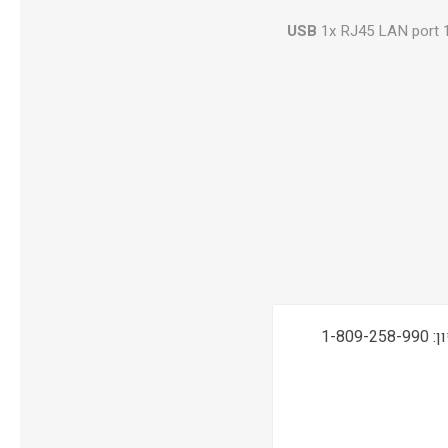
USB
1x RJ45 LAN port 1
תמיכה טכנית, שירות ואחריות ONSITE ע"י מעבדות CPM בטלפון: 1-809-258-990