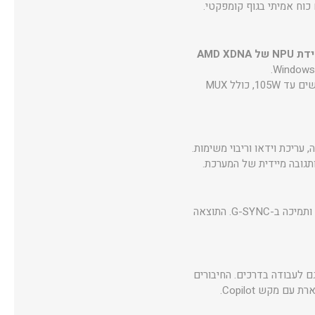
כוח אמיתי בגוף קומפקטי.
יחידת NPU של AMD XDNA
עם 8GB זיכרון GDDR7 והספק גרפי מרשים עד 105W, כולל MUX
, בהירות של 400nits ותמיכה ב-G-SYNC. התוצאה
חשב שמתאים גם לעבודה בדרכים. החיבורים