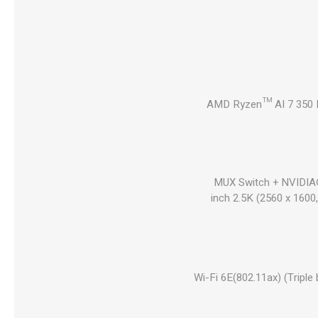
AMD Ryzen™ AI 7 350 P
MUX Switch + NVIDI
14-inch 2.5K (2560 x 1
Wi-Fi 6E(802.11ax) (Tripl