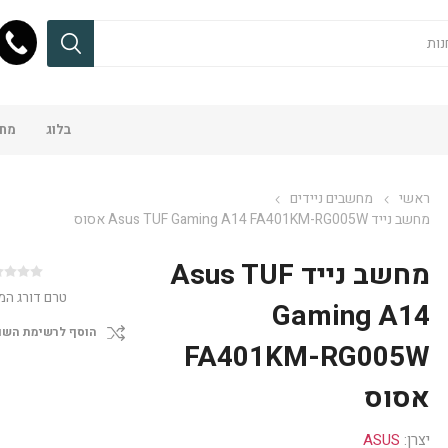
בלוג
מחש
ראשי
מחשבים ניידים
מחשב נייד Asus TUF Gaming A14 FA401KM-RG005W אסוס
מחשב נייד Asus TUF
טרם דורג המ
Gaming A14
הוסף לרשימת השו
FA401KM-RG005W
אסוס
יצרן:
ASUS