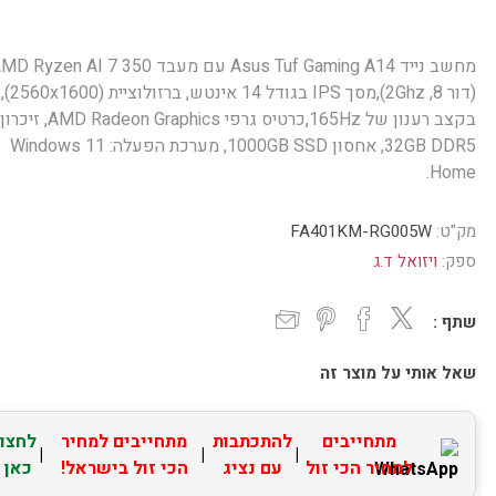
מחשב נייד Asus Tuf Gaming A14 עם מעבד  Ryzen AI 7 350
(דור 8, 2Ghz),מסך IPS בגודל 14 אינטש, ברזולוציית (2560x1600),
בקצב רענון של 165Hz,כרטיס גרפי AMD Radeon Graphics, זיכרון
32GB DDR5, אחסון 1000GB SSD, מערכת הפעלה: Windows 11
Home.
מק"ט:
FA401KM-RG005W
ספק:
ויזואל ד.ג
שתף :
שאל אותי על מוצר זה
מתחייבים
להתכתבות
מתחייבים למחיר
לחצו
|
|
|
למחיר הכי זול
עם נציג
הכי זול בישראל!
כאן