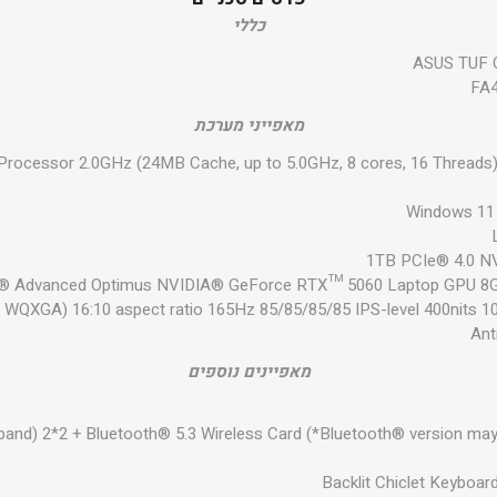
כללי
ASUS TUF 
FA
מאפייני מערכת
rocessor 2.0GHz (24MB Cache, up to 5.0GHz, 8 cores, 16 Threa
Windows 1
1TB PCIe® 4.0 
A® Advanced Optimus NVIDIA® GeForce RTX™ 5060 Laptop GPU 
600, WQXGA) 16:10 aspect ratio 165Hz 85/85/85/85 IPS-level 400nits 
Ant
מאפיינים נוספים
e band) 2*2 + Bluetooth® 5.3 Wireless Card (*Bluetooth® version ma
Backlit Chiclet Keyboa