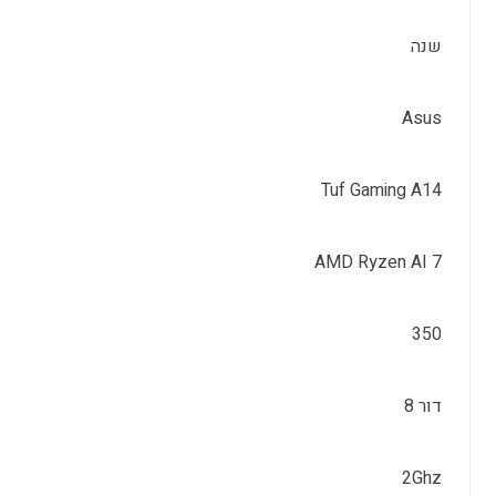
שנה
Asus
Tuf Gaming A14
AMD Ryzen AI 7
350
דור 8
2Ghz