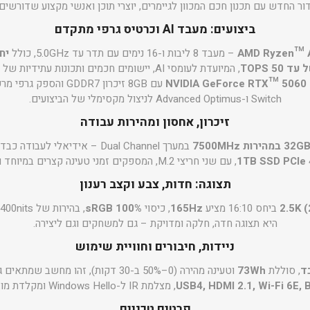
ר החדש עם תכנון חכם המכוון לגיימרים, יוצרי תוכן ואנשי מקצוע שדורשים 
ביצועים: מעבד AI וכרטיס גרפי מתקדם
AMD Ryzen™ A
– מעבד 8 ליבות ו-16 נימים עם תדר עד 5.0GHz, כולל
50 TOPS
, המיועדת לעומסי AI, יישומים חכמים ותכונות עתידיות של Windows.
NVIDIA GeForce RTX™ 5060 
Switch ו-Advanced Optimus לניצול מקסימלי של הביצועים.
זיכרון, אחסון ומהירות עבודה
ת 7500MHz
במערך Dual Channel – אידיאלי לעבודה כבדה, עריכת וידאו וריבוי משימות.
1TB SSD PCIe
, עם שני חריצי M.2, המספקים זמני טעינה קצרים במיוחד ותגובה מיידית של המערכת.
תצוגה: חדות, צבע וקצב רענון
ביחס 16:10 מציע
165Hz
, כיסוי
100% sRGB
היא תצוגה חדה, חלקה ומדויקת – גם למשחקים וגם ליצירה.
ניידות, חיבורים וחוויית שימוש
, סוללת
73Wh
וטעינה מהירה (0–50% ב-30 דקות), זהו מ
USB4, HDMI 2.1, Wi-Fi 6E, 
, מצלמת IR ל-Windows Hello ומקלדת מוארת עם מקש Copilot.
פרטים טכניים