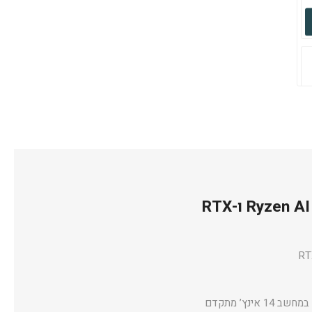
ASUS TUF Gaming A14 – מחשב גיימינג קומפקטי עוצמתי עם Ryzen AI ו-RTX
הוא מחשב נייד שמוכיח שאין צורך להתפשר בין ניידות לביצועים. מדובר במחשב 14 אינץ’ מתקדם