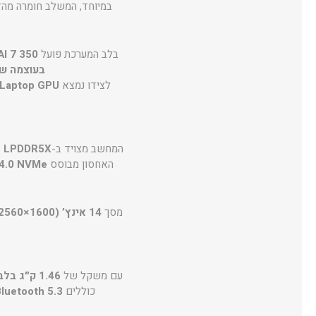
במיוחד, המשלב חומרה מהדו
בלב המערכת פועל
I 7 350
בעוצמה של עד 
לצידו נמצא
Laptop GPU
המחשב מצויד ב-
32GB LPDDR5X במהירו
האחסון מבוסס
 4.0 NVMe
מסך
14 אינץ’ 2.5K (2560×1600)
עם משקל של
1.46 ק״ג בלבד
כוללים
Bluetooth 5.3