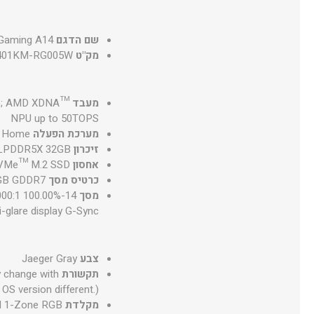
שם הדגם
Gaming A14
מק"ט
401KM-RG005W
מעבד
ds); AMD XDNA™
NPU up to 50TOPS
מערכת הפעלה
1 Home
זיכרון
LPDDR5X 32GB
אחסון
NVMe™ M.2 SSD
כרטיס מסך
8GB GDDR7
מסך
1000:1 100.00%
i-glare display G-Sync
צבע
Jaeger Gray
תקשורת
y change with
OS version different.)
מקלדת
rd 1-Zone RGB