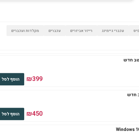
יס
עכברי גיימינג
רייזר אביזרים
עכברים
מקלדות ועכברים
₪399
הוסף לסל
₪450
הוסף לסל