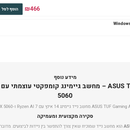
₪466
הוסף לסל
₪545
הוסף לסל
₪667
הוסף לסל
מידע נוסף
5060
₪667
ASUS TUF  מחשב נייד גיימינג 14 אינץ עם Ryzen AI 7 ו-RTX 5060
הוסף לסל
סקירה מקצועית ומעמיקה
AS