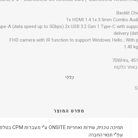
Backlit Ch
1x HDMI 1.4 1x 3.5mm Combo Audi
ype-A (data speed up to 5Gbps) 2x USB 3.2 Gen 1 Type-C with suppor
delivery (d
FHD camera with IR function to support Windows Hello ; With p
1.40 kg
70WHrs, 4S1P
כללי
S
מפרט המוצר
עפ"י תנאי החברה