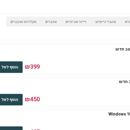
יס
עכברי גיימינג
רייזר אביזרים
עכברים
מקלדות ועכברים
₪399
הוסף לסל
₪450
הוסף לסל