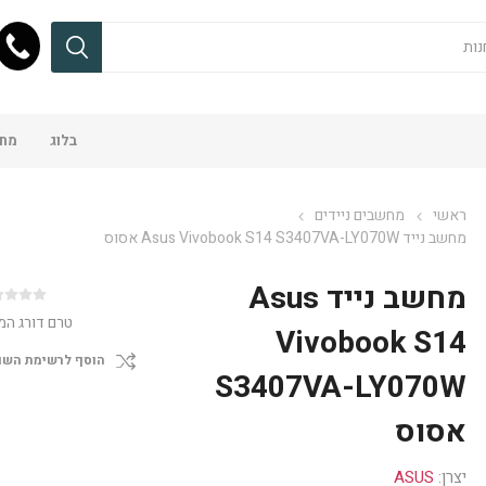
בלוג
מחש
ראשי
מחשבים ניידים
מחשב נייד Asus Vivobook S14 S3407VA-LY070W אסוס
מחשב נייד Asus
טרם דורג המ
Vivobook S14
הוסף לרשימת השו
S3407VA-LY070W
אסוס
יצרן:
ASUS