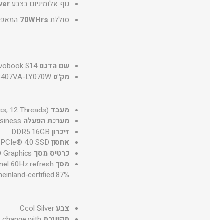
גוף אלומיניום בצבע
ver
סוללת
70WHrs
המאפשרת שע
שם הדגם
vobook S14
מק"ט
3407VA-LY070W
מעבד
es, 12 Threads)
מערכת הפעלה
siness
זיכרון
DDR5 16GB
אחסון
PCIe® 4.0 SSD
כרטיס מסך
D Graphics
מסך
nel 60Hz refresh
einland-certified 87%
צבע
Cool Silver
תקשורת
y change with