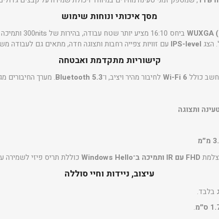
, שמספק זמני טעינה מהירים במיוחד ויכולת שמירה על קבצים גדולים
מסך איכותי ונוחות שימוש
ביחס 16:10 מציע יותר שטח עבודה, בהירות של 300nits ותמיכה ב־
. הצג
IPS-level
עם זוויות צפייה רחבות ותצוגה חדה, מתאים גם לעבודה מ
קישוריות מתקדמת ואבטחה
שב כולל
Wi-Fi 6
לחיבור מהיר ויציב, ו־
Bluetooth 5.3
. מערך החיבורים מגוו
מצלמת
FHD עם IR ותמיכה ב־Windows Hello
כוללת תריס פיזי לשמירה על
עיצוב, ניידות וחיי סוללה
בלבד.
.