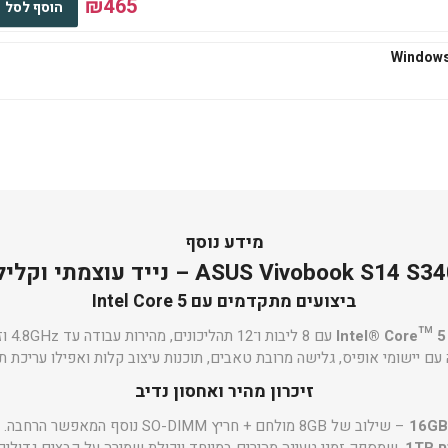
₪465
הוסף לסל
₪545
הוסף לסל
₪667
הוסף לסל
מידע נוסף
ASUS Viv – נייד עוצמתי וקליל לחיי היום־יום
ביצועים מתקדמים עם Intel Core 5
Intel® Core™ 5
₪667
הוסף לסל
 יישומי אופיס, גלישה מרובת טאבים, תוכנות עיצוב קלות ואפילו עריכת תמו
זיכרון מהיר ואחסון נדיב
16GB
– שילוב של 8GB מולחם + חריץ SO-DIMM נוסף המאפשר הרחבה. האחסון כולל