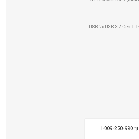
USB
2x USB 3.2 Gen 1 T
תמיכה טכנית, שירות ואחריות ONSITE ע"י מעבדות CPM בטלפון: 1-809-258-990