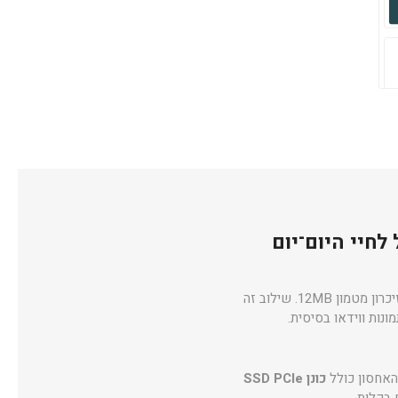
עם 8 ליבות ו־12 תהליכונים, מהירות עבודה עד 4.8GHz וזיכרון מטמון 12MB. שילוב זה
נות ווידאו בסיסית.
כונן SSD PCIe