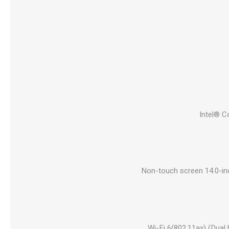
Intel® C
Non-touch screen 14.0-inc
Wi-Fi 6(802.11ax) (Dual