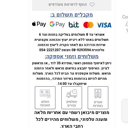
הוסף לרשימת מעודפים
מקבלים תשלום ב:
Asus עם מעבד Intel Core 5 210H (Core
דור 1, 2.2Ghz),מסך LED בגודל 14 אינטש, ברזולוציית (1920x1200),
, זיכרון 16GB
אשראי עד 8 תשלומים בסליקה בחנות ועד 6
תשלומים באתר ללא ריבית.
יעוץ והכוונה מקצועית
שירות והדרכה גם לאחר הקניה.
ליעוץ והזמנה
טלפונית
08-9293594
ווצאפ
054-2221207
משלוחים וזמני אספקה:
ניתן לאיסוף ממחסן ראשי ,שפירא 35 לוד , או מראשון
לציון. האיסוף יתבצע בתיאום מראש ולאחר הזמנה
מראש. משלוח אקספרס עד הבית לכל הארץ. משלוח
מהיום להיום בהזמנות באיזור המרכז , בהזמנות
שיתקבלו עד 14:00.
מוצרים מיבואן רשמי עם אחריות מלאה
ומענה טלפוני, משלוחים מהירים לכל
רחבי הארץ.