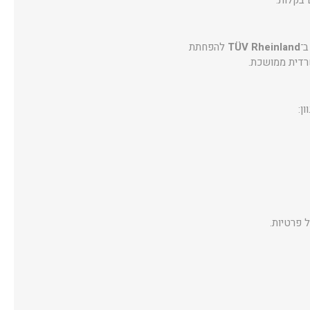
 בקלות.
TÜV Rheinland
להפחתת
שרדית ממושכת.
ן:
 פרטיות.