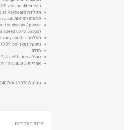
OS version different.)
מקלדת
iclet Keyboard
כניסות/יציאות
o Jack
t for display / power
ata speed up to 5Gbps)
מצלמה
rivacy shutter
משקל (kg)
 (3.09 lbs)
מודם
סוללה
, 4-cell Li-ion
אחריות
3 שנות אחריות באתר הלקוח
מק"ט
3407VA-LY070W
פרטי האחריות