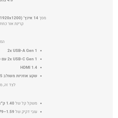
4.0 בנפח 1TB
מסך
14 אינץ’ WUXGA (1920x1200)
קרינת אור כחול
המח
2x USB-A Gen 1
2x USB-C Gen 1 עם טעינה ותצוגה
HDMI 1.4
שקע אוזניות משולב 3.5 מ״מ
לצד זה, 
משקל קל של
1.40 ק״ג
עובי דקיק של
1.59–1.79 ס״מ