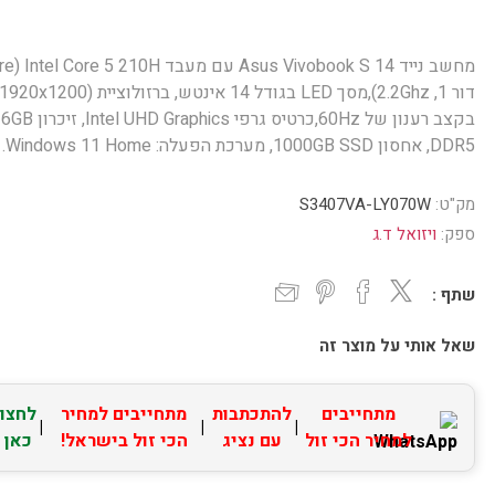
מחשב נייד  Vivobook S 14
בקצב רענון של 60Hz,כרטיס גרפי Intel UHD Graphics
DDR5, אחסון 1000GB SSD, מערכת הפעלה: Windows 11 Home.
מק"ט:
S3407VA-LY070W
ספק:
ויזואל ד.ג
שתף :
שאל אותי על מוצר זה
מתחייבים
להתכתבות
מתחייבים למחיר
לחצו
|
|
|
למחיר הכי זול
עם נציג
הכי זול בישראל!
כאן