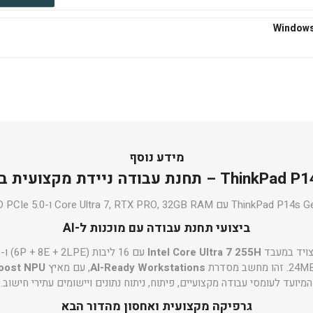
₪545
הוסף לסל
₪667
הוסף לסל
מידע נוסף
דה ניידת מקצועית בגודל 14.5 אינץ’
ThinkPa עם Core Ultra 7, RTX PRO, 32GB RAM ו-SSD PCIe 5.0
₪667
ביצועי תחנת עבודה עם מוכנות ל-AI
הוסף לסל
Intel Core Ultra 7 255H
AI-Ready Workstations
, עם מאיץ
el AI Boost NPU
המיועד לעומסי עבודה מקצועיים, פיתוח, ניתוח נתונים ויישומים עתירי חישוב.
גרפיקה מקצועית ואחסון מהדור הבא