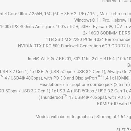
ThinkPad P14s G
Intel Core Ultra 7 255H, 16C (6P + 8E + 2LPE) / 16T, Max Turbo up 
Windows® 11 Pro, Hebrew | E
2x 16GB SODIMM DDR5
1TB SSD M.2 2280 PCIe 4.0x4 Performance
NVIDIA RTX PRO 500 Blackwell Generation 6GB GDDR7 L
Intel® Wi-Fi® 7 BE201, 802.11be 2x2 + BT5.4 | 100/
B
USB 3.2 Gen 1) 1x USB-A (USB 5Gbps / USB 3.2 Gen 1), Always On 
™ 4 / USB4® 40Gbps), with PD 3.0 and DisplayPort™ 1.4 1x HDMI® 2
Headphone / microphone combo jack (3.5mm) 1
B 5Gbps / USB 3.2 Gen 1) 1x USB-A (USB 5Gbps / USB 3.2 Gen 1),
(Thunderbolt™ 4 / USB4® 40Gbps), with PD 3.0 
5.0MP + IR with P
Models with discrete graphics | Starting at 1.64 kg
ל די. גי.