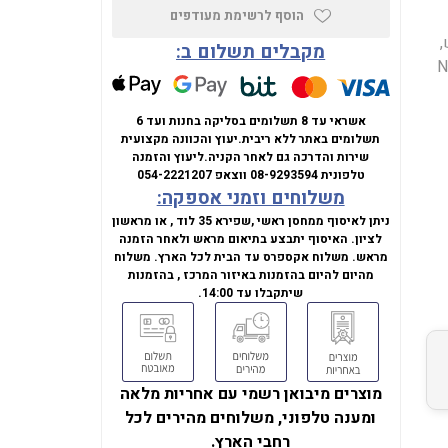
הוסף לרשימת מעודפים
14. אינטש,
מקבלים תשלום ב:
ס גרפי NVIDIA
אשראי עד 8 תשלומים בסליקה בחנות ועד 6
תשלומים באתר ללא ריבית.
יעוץ והכוונה מקצועית
שירות והדרכה גם לאחר הקניה.
ליעוץ והזמנה
טלפונית
08-9293594
ווצאפ
054-2221207
משלוחים וזמני אספקה:
ניתן לאיסוף ממחסן ראשי ,שפירא 35 לוד , או מראשון
לציון. האיסוף יתבצע בתיאום מראש ולאחר הזמנה
מראש. משלוח אקספרס עד הבית לכל הארץ. משלוח
מהיום להיום בהזמנות באיזור המרכז , בהזמנות
שיתקבלו עד 14:00.
מוצרים מיבואן רשמי עם אחריות מלאה
ומענה טלפוני, משלוחים מהירים לכל
רחבי הארץ.