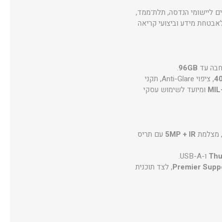
ים ליישומי הנדסה, תלת־ממד,
ם תמיכה ב-Opal 2.0 לאבטחת מידע וביצועי קריאה
.
96GB
40
, ציפוי Anti-Glare, תקני
MIL
ומיועד לשימוש עסקי
 מצלמת
5MP + IR
עם תריס
Thu
, לצד תוכנית