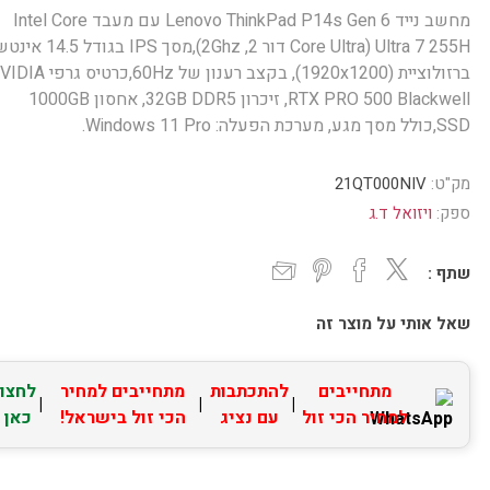
מחשב נייד Lenovo ThinkPad P14s Gen 6 עם מעבד Intel Core
Ultra 7 255H (Core Ultra דור 2, 2Ghz),מסך IPS בגודל 5
ברזולוציית (1920x1200), בקצב רענון של 60Hz,כרטי
RTX PRO 500 Blackwell, זיכרון 32GB DDR5, אחסון 1000GB
SSD,כולל מסך מגע, מערכת הפעלה: Windows 11 Pro.
מק"ט:
21QT000NIV
ספק:
ויזואל ד.ג
שתף :
שאל אותי על מוצר זה
מתחייבים
להתכתבות
מתחייבים למחיר
לחצו
|
|
|
למחיר הכי זול
עם נציג
הכי זול בישראל!
כאן