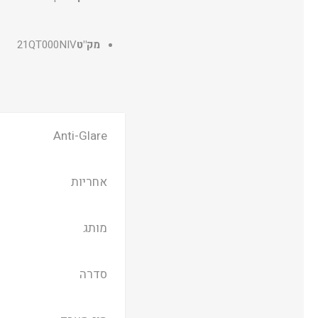
מק"ט
21QT000NIV
Anti-Glare
אחריות
מותג
סדרה