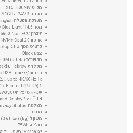
שם הדגם
en 6 (Intel)
מק"ט
21QT000NIV
מעבד
to 5.1GHz, 24MB
מערכת הפעלה
nglish
מסך
14.5" WQXGA (2560x1600) IPS 400nits Anti-glare, 100% sRGB, 90Hz, Eyesafe®, TÜV Low Blue Light
זיכרון
-5600 Non-ECC
אחסון
 NVMe Opal 2.0
כרטיס מסך
aptop GPU
צבע
Black
תקשורת
1000M (RJ-45)
מקלדת
acklit, Hebrew
כניסות/יציאות
2x USB-
.1, up to 4K/60Hz 1x
x Ethernet (RJ-45) 1
 Always On 2x USB-C®
and DisplayPort™ 1.4
מצלמה
rivacy Shutter
מודם
משקל (kg)
 (3.61 lbs)
סוללה
75Wh
יבואן
יבואן רשמי - ויז'וא