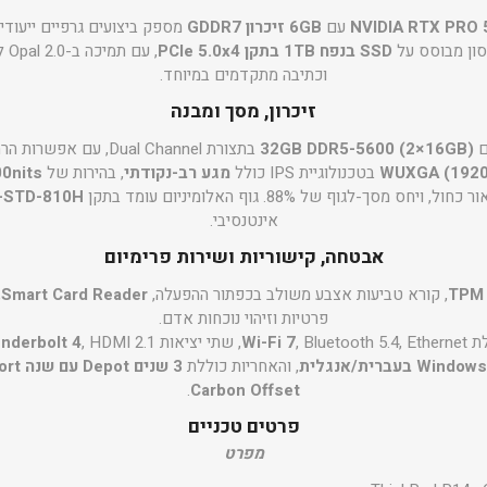
NVIDIA RTX PRO 5
עם
6GB זיכרון GDDR7
מספק ביצועים גרפיים ייעודי
SSD בנפח 1TB בתקן PCIe 5.0x4
, ע
וכתיבה מתקדמים במיוחד.
זיכרון, מסך ומבנה
ם
32GB DDR5-5600 (2×16GB)
בתצורת Dual Channel, עם אפשרות הרחבה עד
בטכנולוגיית IPS כולל
מגע רב-נקודתי
, בהירות של
0nits
-STD-810H
אינטנסיבי.
אבטחה, קישוריות ושירות פרימיום
TPM 
, קורא טביעות אצבע משולב בכפתור ההפעלה,
Smart Card Reader
,
פרטיות וזיהוי נוכחות אדם.
לת
, Bluetooth 5.4, Ethernet, שתי יציאות
Wi-Fi 7
, HDMI 2.1 ו-USB-A.
nderbolt 4
W בעברית/אנגלית
, והאחריות כוללת
3 שנים Depot עם שנה Premier Support
.
Carbon Offset
פרטים טכניים
מפרט