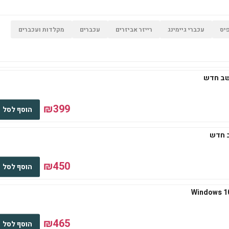
יס
עכברי גיימינג
רייזר אביזרים
עכברים
מקלדות ועכברים
₪399
הוסף לסל
₪450
הוסף לסל
₪465
הוסף לסל