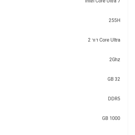
Intel Core Ultra 7
255H
Core Ultra דור 2
2Ghz
32 GB
DDR5
1000 GB