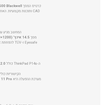
כרטיס המסך
00 Blackwell
CAD ותוכנות מקצועיות. האחסון מבוסס על
המחשב מגיע ע
מסך
14.5 אינץ’ WUXGA (1920×1200)
Eyesafe ו-TÜV להפחתת אור כחול, ויחס מסך-לגוף של 88%. גוף האלומיניום עומד בתקן
ה-ThinkPad P14s כולל
2.0
הקישוריות כול
מערכת ההפעלה היא
indows 11 Pro