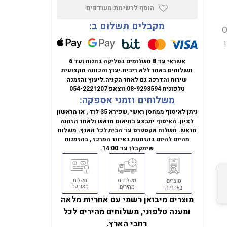
הוסף לרשימת מעודפים
מקבלים תשלום ב:
' בעל מסך OLED
, זיכרון
אשראי עד 8 תשלומים בסליקה בחנות ועד 6
תשלומים באתר ללא ריבית.
יעוץ והכוונה מקצועית
שירות והדרכה גם לאחר הקניה.
ליעוץ והזמנה
טלפונית
08-9293594
ווצאפ
054-2221207
משלוחים וזמני אספקה:
ניתן לאיסוף ממחסן ראשי ,שפירא 35 לוד , או מראשון
לציון. האיסוף יתבצע בתיאום מראש ולאחר הזמנה
מראש. משלוח אקספרס עד הבית לכל הארץ. משלוח
מהיום להיום בהזמנות באיזור המרכז , בהזמנות
שיתקבלו עד 14:00.
מוצרים מיבואן רשמי עם אחריות מלאה
ומענה טלפוני, משלוחים מהירים לכל
רחבי הארץ.