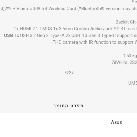
Sc
and)2*2 + Bluetooth® 5.4 Wireless Card (*Bluetooth® version may c
Backlit Ch
1x HDMI 2.1 TMDS 1x 3.5mm Combo Audio Jack SD 4.0 card
USB
1x USB 3.2 Gen 2 Type-A 2x USB 4.0 Gen 3 Type-C support dis
FHD camera with IR function to support 
1.50 kg
78WHrs, 2S2P
כללי
UM5
מפרט המוצר
Asus