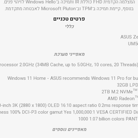
המצלמה הקדמית FHD כוללת IR ותמיכה ב־Windows Hello לזיהוי פנים.
בנוסף, קיימת תמיכה ב־TPM וב־Microsoft Pluton לאבטחה מתקדמת.
פרטים טכניים
כללי
ASUS Ze
UM5
מאפייני מערכת
ocessor 2.0GHz (34MB Cache, up to 5.0GHz, 10 cores, 20 Threa
Windows 11 Home - ASUS recommends Windows 11 Pro for bu
32GB LPD
2TB M.2 NVMe™ 
AMD Radeon™ 
-inch 3K (2880 x 1800) OLED 16:10 aspect ratio 0.2ms response ti
tness 100% DCI-P3 color gamut Yes 1,000,000:1 VESA CERTIFIED Di
1000 1.07 billion colors PANT
מאפיינים נוספים