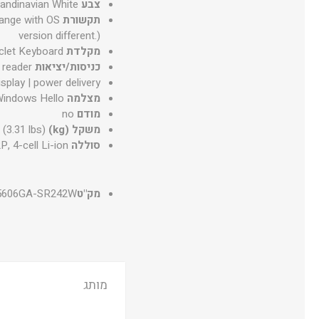
צבע
andinavian White
תקשורת
hange with OS
version different.)
מקלדת
iclet Keyboard
כניסות/יציאות
 reader
play | power delivery
מצלמה
Windows Hello
מודם
no
משקל (kg)
 (3.31 lbs)
סוללה
, 4-cell Li-ion
מק"ט
606GA-SR242W
מותג