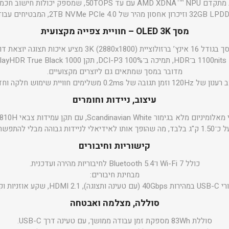
מסך OLED 3K – חוויית צפייה מקצועית
ץ’ ברזולוציית 3K (2880x1800) מציע איכות תצוגה יוצאת דופן.
מדובר במסך שמתאים גם ליוצרים מקצועיים.
120H וזמן תגובה של 0.2ms משלימים חוויית שימוש חלקה וחדה.
עיצוב, ניידות וחומרים
גימור Scandinavian White, עם תקן עמידות צבאי MIL-STD 810H.
לי להתפשר על מסך גדול.
קישוריות וחיבורים
כולל Wi-Fi 7 ו־Bluetooth 5.4 לחיבוריות מהירה ועדכנית.
מבחינת חיבורים:
סוללה, מצלמה ואבטחה
סוללת 83Wh מספקת זמן עבודה ממושך, עם טעינה דרך USB-C.