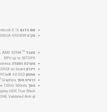
שם הדגם
nbook S 16
מק"ט
606GA-SR242W
מעבד
ds); AMD XDNA™
NPU up to 50TOPS
מערכת הפעלה
siness
זיכרון
DR5X on board
אחסון
PCIe® 4.0 SSD
כרטיס מסך
Graphics
מסך
me 120Hz 500nits
splay HDR True Black
ONE Validated Anti-gl