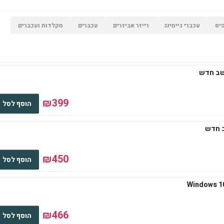
יס
עכברי גיימינג
רייזר אביזרים
עכברים
מקלדות ועכברים
₪399
הוסף לסל
₪450
הוסף לסל
₪466
הוסף לסל