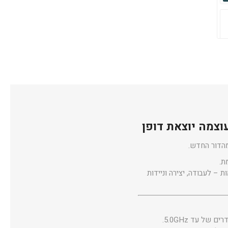
 מחשב פרימיום עם מסך איכותי, ביצועים חזקים ויכולות AI מתקדמות – לעבודה, יצירה וניידות