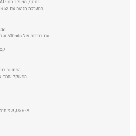
בנוסף, משולב מנוע AI מתקדם AMD XDNA™ NPU עם עד 50TOPS, שמספק יכולות חישוב חכמות למשימות מודרניות.
המערכת מגיעה עם 32GB LPDDR5X וזיכרון אחסון מהיר של 2TB NVMe PCIe 4.0, המבטיחים עבודה חלקה גם תחת עומס.
המסך בגודל 16 אינ
קצב רענון של z
המחשב בנוי מאלומיניום מלא ב
המשקל עומד על כ־1.50 ק"ג בלבד, מה שהופך אותו לאידיאלי לניידות גבוהה מב
USB-A, שני חיבורי USB-C במהירות 40Gbps (עם טעינה ותצוגה), HDMI 2.1, שקע אוזניות וקורא כרטיסי SD.