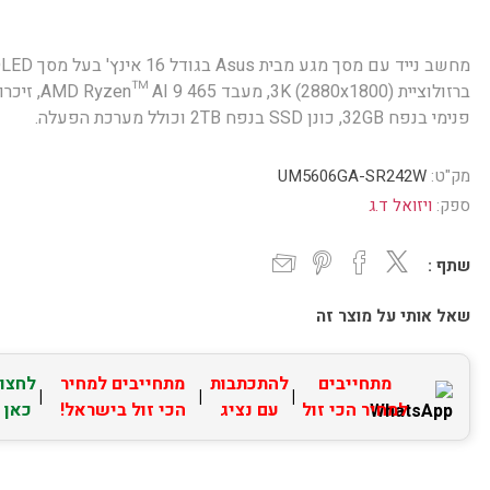
מחשב נייד עם מסך מגע מבית Asus בגודל 16 אינץ
ברזולוציית 3K (2880x1800), מעבד AMD Ryzen™ AI 9 465
פנימי בנפח 32GB, כונן SSD בנפח 2TB וכולל מערכת הפעלה.
מק"ט:
UM5606GA-SR242W
ספק:
ויזואל ד.ג
שתף :
שאל אותי על מוצר זה
מתחייבים
להתכתבות
מתחייבים למחיר
לחצו
|
|
|
למחיר הכי זול
עם נציג
הכי זול בישראל!
כאן