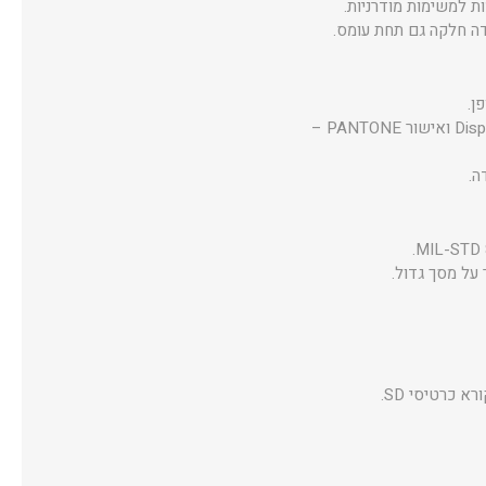
עם בהירות של 500nits ועד 1100nits ב־HDR, תמיכה ב־100% DCI-P3, תקן DisplayHDR True Black 1000 ואישור PANTONE –