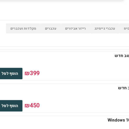
יס
עכברי גיימינג
רייזר אביזרים
עכברים
מקלדות ועכברים
₪399
הוסף לסל
₪450
הוסף לסל