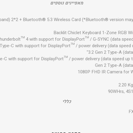
מאפיינים נוספים
e band) 2*2 + Bluetooth® 5.3 Wireless Card (*Bluetooth® version ma
Backlit Chiclet Keyboard 1-Zone RGB Wit
Thunderbolt™ 4 with support for DisplayPort™ / G-SYNC (data speed
Type-C with support for DisplayPort™ / power delivery (data speed
3.2 Gen 2 Type-A (data
e-C with support for DisplayPort™ / power delivery (data speed up 
Gen 2 Type-A (data
1080P FHD IR Camera for 
2.20 Kg
90WHrs, 4S1P
כללי
F