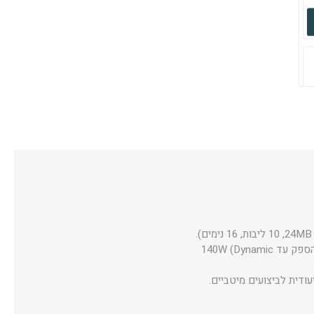
עם 6GB GDDR6, תדר עד 2420MHz והספק עד 140W (Dynamic