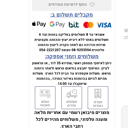
הוסף לרשימת מעודפים
מקבלים תשלום ב:
NVIDIA
אשראי עד 8 תשלומים בסליקה בחנות ועד 6
כת הפעלה:
תשלומים באתר ללא ריבית.
יעוץ והכוונה מקצועית
שירות והדרכה גם לאחר הקניה.
ליעוץ והזמנה
טלפונית
08-9293594
ווצאפ
054-2221207
משלוחים וזמני אספקה:
ניתן לאיסוף ממחסן ראשי ,שפירא 35 לוד , או מראשון
לציון. האיסוף יתבצע בתיאום מראש ולאחר הזמנה
מראש. משלוח אקספרס עד הבית לכל הארץ. משלוח
מהיום להיום בהזמנות באיזור המרכז , בהזמנות
שיתקבלו עד 14:00.
מוצרים מיבואן רשמי עם אחריות מלאה
ומענה טלפוני, משלוחים מהירים לכל
רחבי הארץ.