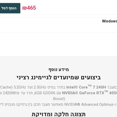
₪465
הוסף לסל
₪545
הוסף לסל
₪667
הוסף לסל
מידע נוסף
ביצועים שמיועדים לגיימינג רציני
Intel® Core™ 7 240H
בתדר בסיס 2.5GHz ועד 5.2GHz (24MB Cache, ‏10 ליבות, 16 נימים).
NVIDIA® GeForce RTX™ 405
₪667
הוסף לסל
Boost).
תצוגה חלקה ומדויקת