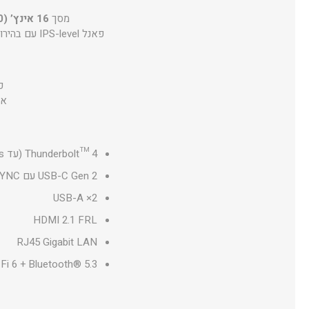
מסך
16 אינץ’ FHD+ (1920×1200) ביחס 16:10
פאנל IPS-level עם בהירות 300nits, ניגודיות 1000:1 וציפוי Anti-glare לחוויית משחק ועבודה יציבה גם בתנאי תאורה מאתגרים.
כ
אח
Thunderbolt™ 4 (עד 40Gbps)
USB-C Gen 2 עם DisplayPort / Power Delivery / G-SYNC
2× USB-A
HDMI 2.1 FRL
RJ45 Gigabit LAN
Fi 6 + Bluetooth® 5.3