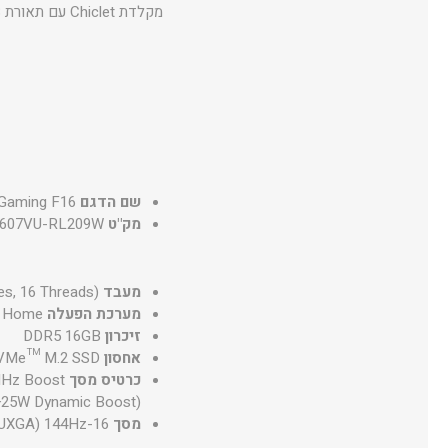
שם הדגם
Gaming F16
מק"ט
607VU-RL209W
מעבד
s, 16 Threads)
מערכת הפעלה
1 Home
זיכרון
DDR5 16GB
אחסון
NVMe™ M.2 SSD
כרטיס מסך
MHz Boost
25W Dynamic Boost)
מסך
16-inch FHD+ 16:10 (1920 x 1200, WUXGA) 144Hz