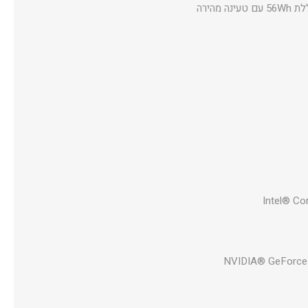
מקלדת Chiclet עם תאורת RGB אזורית ו-Copilot key, שמע עם Dolby Atmos ו-Hi-Res לאוזניות, סוללת 56Wh עם טעינה מהירה
Intel® Co
NVIDIA® GeForce