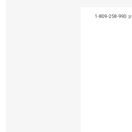
תמיכה טכנית, שירות ואחריות ONSITE ע"י מעבדות CPM בטלפון: 1-809-258-990