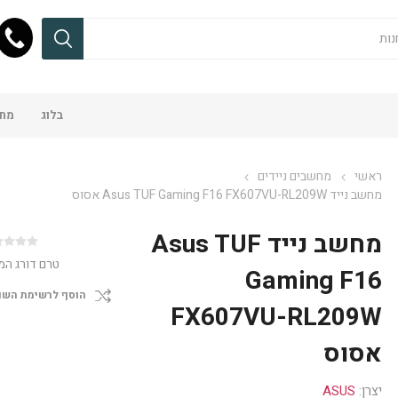
בלוג
מחש
ראשי
מחשבים ניידים
מחשב נייד Asus TUF Gaming F16 FX607VU-RL209W אסוס
מחשב נייד Asus TUF
טרם דורג המ
Gaming F16
הוסף לרשימת השו
FX607VU-RL209W
אסוס
יצרן:
ASUS