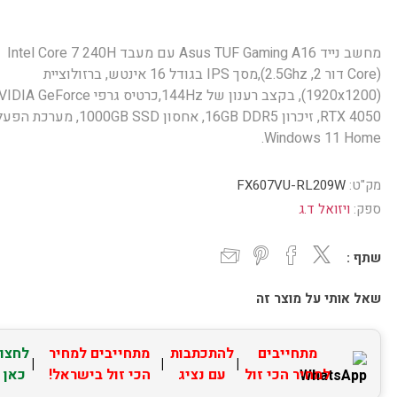
מחשב נייד Asus TUF Gaming A16 עם מעבד Intel Core 7 240H
(Core דור 2, 2.5Ghz),מסך IPS בגודל 16 אינטש, ברזולוציית
(1920x1200), בקצב רענון של 144Hz,כרטיס גרפי  GeForce
RTX 4050, זיכרון 16GB DDR5, אחסון 1000GB SSD, מער
Windows 11 Home.
מק"ט:
FX607VU-RL209W
ספק:
ויזואל ד.ג
שתף :
שאל אותי על מוצר זה
מתחייבים
להתכתבות
מתחייבים למחיר
לחצו
|
|
|
למחיר הכי זול
עם נציג
הכי זול בישראל!
כאן