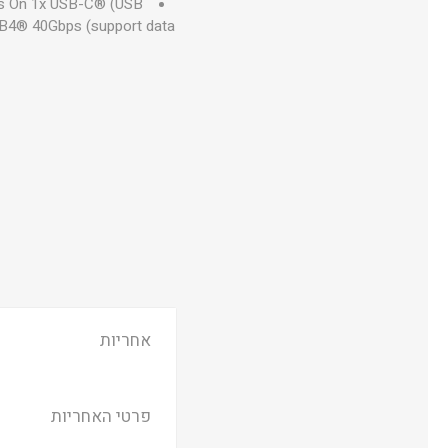
ys On 1x USB-C® (USB
SB4® 40Gbps (support data
אחריות
פרטי האחריות