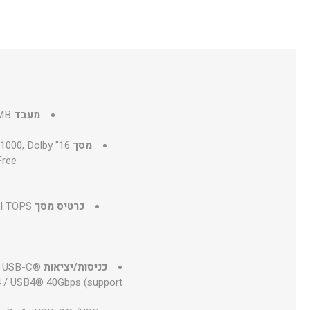
מערכת הפעלה עברית Microsoft Windows 11 Professional 64Bit
מערכת הפעלה אנגלית Microsoft Windows 11 Professional 64Bit
מעבד
6MB
מסך
1000, Dolby
Free
כרטיס מסך
I TOPS
כניסות/יציאות
1x USB-C®
4 / USB4® 40Gbps (support