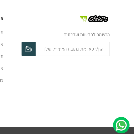
מי
מפ
הרשמה לחדשות ועדכונים
אפ
תק
או
צו