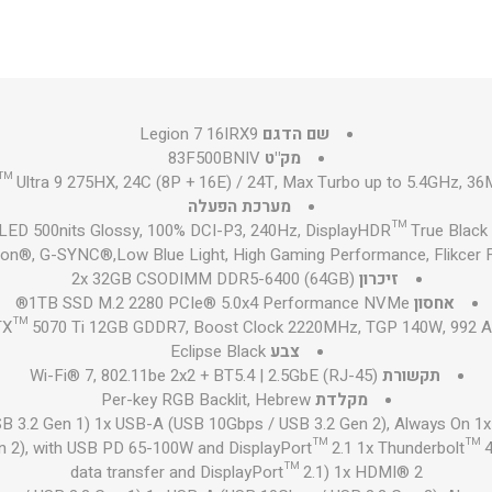
הוסף לסל
₪667
הוסף לסל
שם הדגם
Legion 7 16IRX9
מק"ט
83F500BNIV
™ Ultra 9 275HX, 24C (8P + 16E) / 24T, Max Turbo up to 5.4GHz, 3
מערכת הפעלה
 OLED 500nits Glossy, 100% DCI-P3, 240Hz, DisplayHDR™ True Black 
₪667
הוסף לסל
ion®, G-SYNC®,Low Blue Light, High Gaming Performance, Flikcer 
זיכרון
2x 32GB CSODIMM DDR5-6400 (64GB)
אחסון
1TB SSD M.2 2280 PCIe® 5.0x4 Performance NVMe®
X™ 5070 Ti 12GB GDDR7, Boost Clock 2220MHz, TGP 140W, 992 A
צבע
Eclipse Black
תקשורת
Wi-Fi® 7, 802.11be 2x2 + BT5.4 | 2.5GbE (RJ-45)
מקלדת
Per-key RGB Backlit, Hebrew
B 3.2 Gen 1) 1x USB-A (USB 10Gbps / USB 3.2 Gen 2), Always On 
n 2), with USB PD 65-100W and DisplayPort™ 2.1 1x Thunderbolt™ 
data transfer and DisplayPort™ 2.1) 1x HDMI® 2