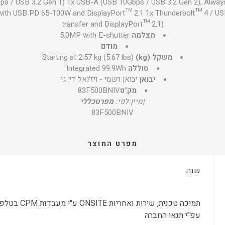
ps / USB 3.2 Gen 1) 1x USB-A (USB 10Gbps / USB 3.2 Gen 2), Alwa
 with USB PD 65-100W and DisplayPort™ 2.1 1x Thunderbolt™ 4 / U
transfer and DisplayPort™ 2.1)
מצלמה
5.0MP with E-shutter
מודם
משקל (kg)
Starting at 2.57 kg (5.67 lbs)
סוללה
Integrated 99.9Wh
יבואן
יבואן רשמי - ויז'ואל די. גי.
מק"ט
83F500BNIV
|
מיין לפי:
מפרט
כללי
83F500BNIV
מפרט המוצר
שנה
עפ"י תנאי החברה