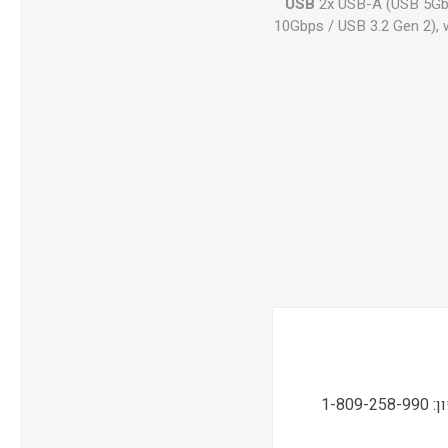
USB
2x USB-A (USB 5Gb
10Gbps / USB 3.2 Gen 2),
תמיכה טכנית, שירות ואחריות ONSITE ע"י מעבדות CPM בטלפון: 1-809-258-990