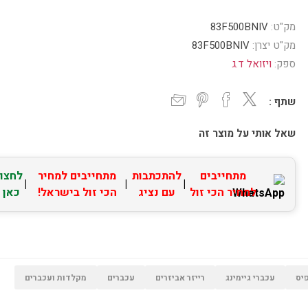
מק"ט:
83F500BNIV
מק"ט יצרן:
83F500BNIV
ספק:
ויזואל ד.ג
שתף :
שאל אותי על מוצר זה
מתחייבים
להתכתבות
מתחייבים למחיר
לחצו
|
|
|
למחיר הכי זול
עם נציג
הכי זול בישראל!
כאן
יס
עכברי גיימינג
רייזר אביזרים
עכברים
מקלדות ועכברים