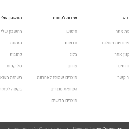
דע
שירות לקוחות
החשבון שלי
ת אתר
חיפוש
החשבון שלי
שרויות משלוח
חדשות
הזמנות
נון אתר
בלוג
כתובות
דותינו
פורום
סל קניות
ר קשר
מוצרים שנצפו לאחרונה
רשימת משאל
השוואת מוצרים
בקשה לפתיח
מוצרים חדשים
nopCommerce
Powered by
אופק פי סי © כל הזכויות שמורות.