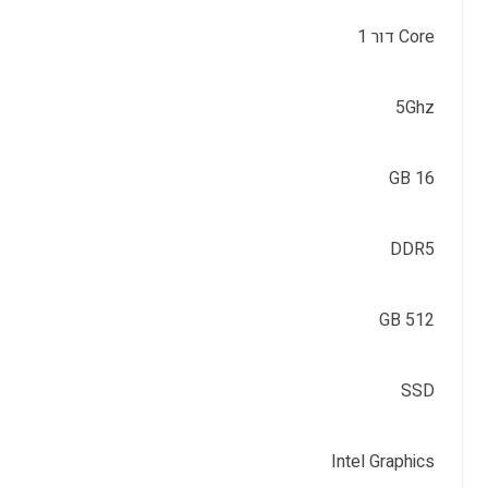
Core דור 1
5Ghz
16 GB
DDR5
512 GB
SSD
Intel Graphics