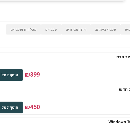
יס
עכברי גיימינג
רייזר אביזרים
עכברים
מקלדות ועכברים
₪399
הוסף לסל
₪450
הוסף לסל