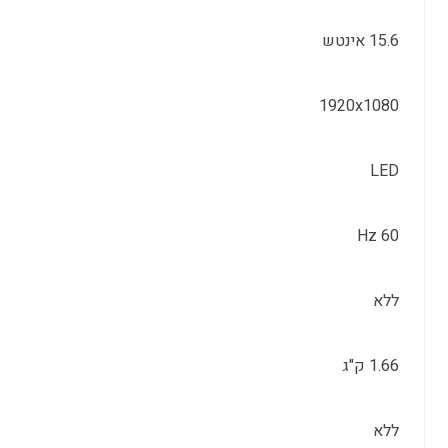
15.6 אינטש
1920x1080
LED
60 Hz
ללא
1.66 ק"ג
ללא