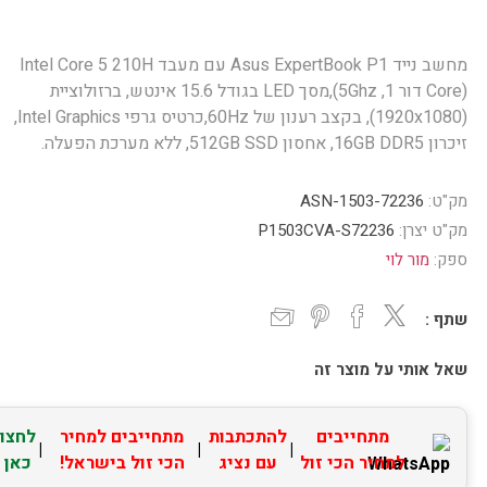
מחשב נייד Asus ExpertBook P1 עם מעבד Intel Core 5 210H
(Core דור 1, 5Ghz),מסך LED בגודל 15.6 אינטש, ברזולוציית
(1920x1080), בקצב רענון של 60Hz,כרטיס גרפי Intel Graphics,
זיכרון 16GB DDR5, אחסון 512GB SSD, ללא מערכת הפעלה.
מק"ט:
ASN-1503-72236
מק"ט יצרן:
P1503CVA-S72236
ספק:
מור לוי
שתף :
שאל אותי על מוצר זה
מתחייבים
להתכתבות
מתחייבים למחיר
לחצו
|
|
|
למחיר הכי זול
עם נציג
הכי זול בישראל!
כאן