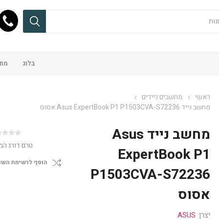
בלוג
מחש
ראשי
מחשבים ניידים
מחשב נייד Asus ExpertBook P1 P1503CVA-S72236 אסוס
מחשב נייד Asus
טרם דורג המ
ExpertBook P1
הוסף לרשימת השו
P1503CVA-S72236
אסוס
יצרן:
ASUS