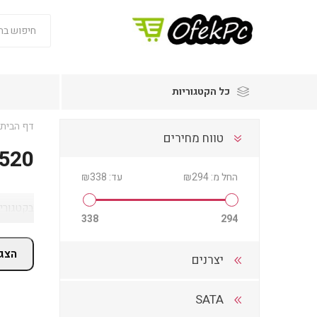
כל הקטגוריות
דף הבית
טווח מחירים
520
החל מ:
₪294
עד:
₪338
בקטגוריית A520 בתחום to be deleted תמצאו מבחר מוצרים ופתרונות מתאימים, עם מחירים מעודכנ
338
294
הצג 
יצרנים
SATA