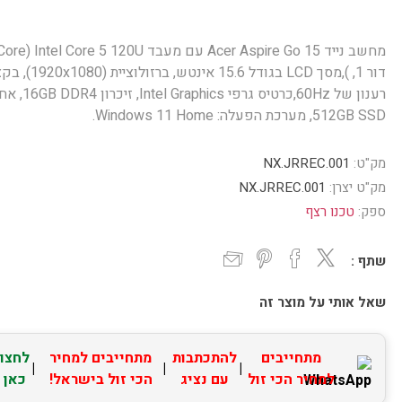
מחשב נייד Acer Aspire Go 15 עם מעבד ore 5 120U (Core
דור 1, ),מסך LCD בגודל 15.6 אינטש, ברזולוצי
רענון של 60Hz,כרטיס גרפי  Graphics
512GB SSD, מערכת הפעלה: Windows 11 Home.
מק"ט:
NX.JRREC.001
מק"ט יצרן:
NX.JRREC.001
ספק:
טכנו רצף
שתף :
שאל אותי על מוצר זה
מתחייבים
להתכתבות
מתחייבים למחיר
לחצו
|
|
|
למחיר הכי זול
עם נציג
הכי זול בישראל!
כאן