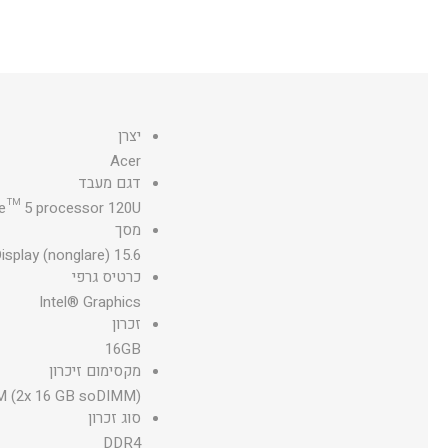
יצרן
Acer
דגם מעבד
re™ 5 processor 120U
מסך
15.6 inches (39.62 cm),1920 x 1080,Acer ComfyView™ FHD IPS Display (nonglare)
כרטיס גרפי
Intel® Graphics
זכרון
16GB
מקסימום זיכרון
M (2x 16 GB soDIMM)
סוג זכרון
DDR4