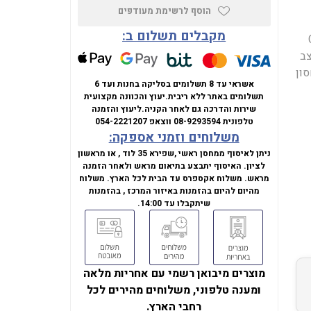
הוסף לרשימת מעודפים
מקבלים תשלום ב:
Intel C
ית (1920x1080), בקצב
Intel, זיכרון 16GB DDR4, אחסון
אשראי עד 8 תשלומים בסליקה בחנות ועד 6
תשלומים באתר ללא ריבית.
יעוץ והכוונה מקצועית
שירות והדרכה גם לאחר הקניה.
ליעוץ והזמנה
טלפונית
08-9293594
ווצאפ
054-2221207
משלוחים וזמני אספקה:
ניתן לאיסוף ממחסן ראשי ,שפירא 35 לוד , או מראשון
לציון. האיסוף יתבצע בתיאום מראש ולאחר הזמנה
מראש. משלוח אקספרס עד הבית לכל הארץ. משלוח
מהיום להיום בהזמנות באיזור המרכז , בהזמנות
שיתקבלו עד 14:00.
מוצרים מיבואן רשמי עם אחריות מלאה
ומענה טלפוני, משלוחים מהירים לכל
רחבי הארץ.