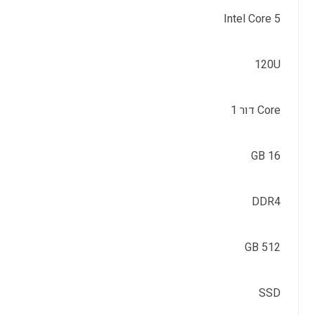
Intel Core 5
120U
Core דור 1
16 GB
DDR4
512 GB
SSD