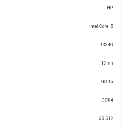
HP
Intel Core i5
1334U
דור 13
16 GB
DDR4
512 GB