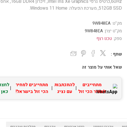
60Hz,כרטיס גרפי Intel Iris Xe Graphics, זיכרון DDR4
512GB SSD, מערכת הפעלה: Windows 11 Home.
מק"ט:
9W848EA
מק"ט יצרן:
9W848EA
ספק:
טכנו רצף
שתף :
שאל אותי על מוצר זה
מתחייבים
להתכתבות
מתחייבים למחיר
לחצו
|
|
|
למחיר הכי זול
עם נציג
הכי זול בישראל!
כאן
יס
עכברי גיימינג
רייזר אביזרים
עכברים
מקלדות ועכברים