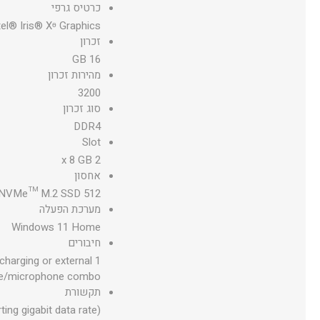
כרטיס גרפי
tel® Iris® Xᶱ Graphics
זכרון
16 GB
מהירות זכרון
3200
סוג זכרון
DDR4
Slot
2 x 8 GB
אחסון
512 GB PCIe® NVMe™ M.2 SSD
מערכת הפעלה
Windows 11 Home
חיבורים
charging or external
hone/microphone combo
תקשורת
ing gigabit data rate)