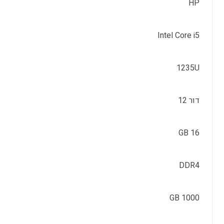
HP
Intel Core i5
1235U
דור 12
16 GB
DDR4
1000 GB