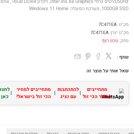
60Hz,כרטיס גרפי Intel Iris Xe Graphics, זיכרון DDR4
1000GB SSD, מערכת הפעלה: Windows 11 Home.
מק"ט:
7C471EA
מק"ט יצרן:
7C471EA
ספק:
טכנו רצף
שתף :
שאל אותי על מוצר זה
מתחייבים
להתכתבות
מתחייבים למחיר
לחצו
|
|
|
למחיר הכי זול
עם נציג
הכי זול בישראל!
כאן
יס
עכברי גיימינג
רייזר אביזרים
עכברים
מקלדות ועכברים