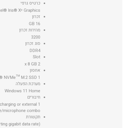
כרטיס גרפי
tel® Iris® Xᵉ Graphics
זכרון
16 GB
מהירות זכרון
3200
סוג זכרון
DDR4
Slot
2 x 8 GB
אחסון
1 TB PCIe® NVMe™ M.2 SSD
מערכת הפעלה
Windows 11 Home
חיבורים
charging or external
hone/microphone combo
תקשורת
ng gigabit data rate)