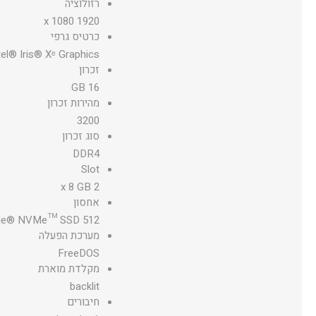
רזולוציה
1920 x 1080
כרטיס גרפי
tel® Iris® Xᵉ Graphics
זכרון
16 GB
מהירות זכרון
3200
סוג זכרון
DDR4
Slot
2 x 8 GB
אחסון
512 GB PCIe® NVMe™ SSD
מערכת הפעלה
FreeDOS
מקלדת מוארת
backlit
חיבורים