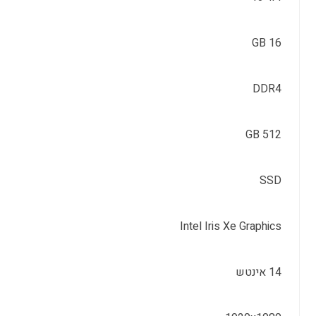
16 GB
DDR4
512 GB
SSD
Intel Iris Xe Graphics
14 אינטש