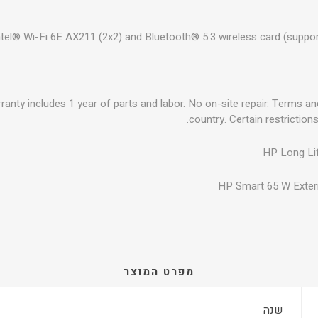
ntel® Wi-Fi 6E AX211 (2x2) and Bluetooth® 5.3 wireless card (support
warranty includes 1 year of parts and labor. No on-site repair. Terms a
country. Certain restriction
HP Long Lif
HP Smart 65 W Exter
מפרט המוצר
שנה