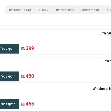
יס
עכברי גיימינג
רייזר אביזרים
עכברים
מקלדות ועכברים
₪399
הוסף לסל
₪450
הוסף לסל
₪465
הוסף לסל