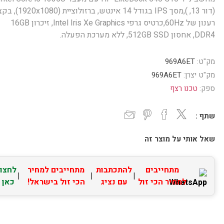
(דור 13, ),מסך IPS בגודל 14 אינטש, ברזולוציית
רענון של 60Hz,כרטיס גרפי Intel Iris Xe Graphics, זיכרון 16GB
DDR4, אחסון 512GB SSD, ללא מערכת הפעלה.
מק"ט:
969A6ET
מק"ט יצרן:
969A6ET
ספק:
טכנו רצף
שתף :
שאל אותי על מוצר זה
מתחייבים
להתכתבות
מתחייבים למחיר
לחצו
|
|
|
למחיר הכי זול
עם נציג
הכי זול בישראל!
כאן