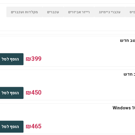
יס
עכברי גיימינג
רייזר אביזרים
עכברים
מקלדות ועכברים
₪399
הוסף לסל
₪450
הוסף לסל
₪465
הוסף לסל