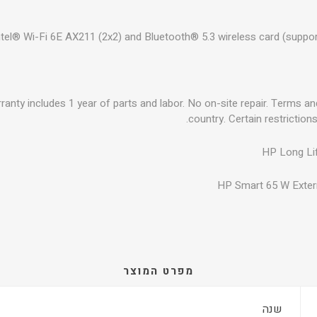
ntel® Wi-Fi 6E AX211 (2x2) and Bluetooth® 5.3 wireless card (support
warranty includes 1 year of parts and labor. No on-site repair. Terms a
country. Certain restriction
HP Long Lif
HP Smart 65 W Exter
מפרט המוצר
שנה