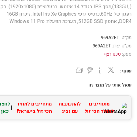
(1335U, ),מסך IPS בגודל 14 אינטש, ברזולוצ
רענון של 60Hz,כרטיס גרפי Intel Iris Xe Graphics, זיכרון 16GB
DDR4, אחסון 512GB SSD, מערכת הפעלה: Windows 11 Pro.
מק"ט:
969A2ET
מק"ט יצרן:
969A2ET
ספק:
טכנו רצף
שתף :
שאל אותי על מוצר זה
מתחייבים
להתכתבות
מתחייבים למחיר
לחצו
|
|
|
למחיר הכי זול
עם נציג
הכי זול בישראל!
כאן