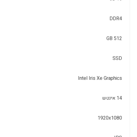
DDR4
512 GB
SSD
Intel Iris Xe Graphics
14 אינטש
1920x1080