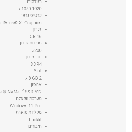
רזולוציה
1920 x 1080
כרטיס גרפי
tel® Iris® Xᵉ Graphics
זכרון
16 GB
מהירות זכרון
3200
סוג זכרון
DDR4
Slot
2 x 8 GB
אחסון
512 GB PCIe® NVMe™ SSD
מערכת הפעלה
Windows 11 Pro
מקלדת מוארת
backlit
חיבורים