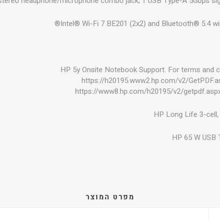
 stereo headphone/microphone combo jack; 1 USB Type-A 5Gbps sign
Intel® Wi-Fi 7 BE201 (2x2) and Bluetooth® 5.4 wi
HP 5y Onsite Notebook Support. For terms and con
https://h20195.www2.hp.com/v2/GetPDF.
https://www8.hp.com/h20195/v2/getpdf.as
HP Long Life 3-cell,
HP 65 W USB T
מפרט המוצר