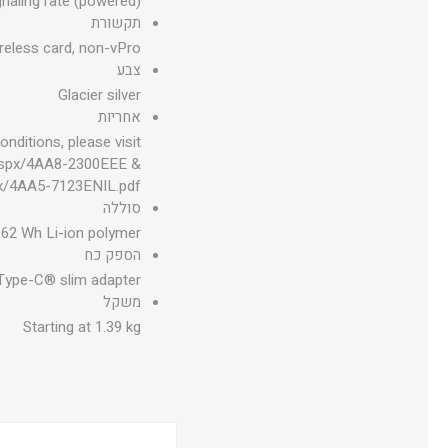
aling rate (powered)
תקשורת
reless card, non-vPro®
צבע
Glacier silver
אחריות
ditions, please visit
aspx/4AA8-2300EEE &
px/4AA5-7123ENIL.pdf
סוללה
 62 Wh Li-ion polymer
הספק כח
ype-C® slim adapter
משקל
Starting at 1.39 kg