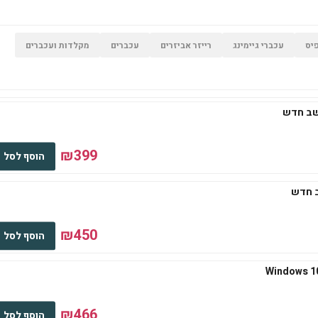
יס
עכברי גיימינג
רייזר אביזרים
עכברים
מקלדות ועכברים
₪399
הוסף לסל
₪450
הוסף לסל
₪466
הוסף לסל