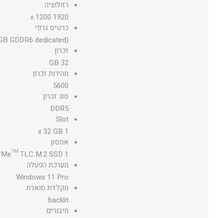
רזולוציה
1920 x 1200
כרטיס גרפי
GB GDDR6 dedicated)
זכרון
32 GB
מהירות זכרון
5600
סוג זכרון
DDR5
Slot
1 x 32 GB
אחסון
1 TB PCIe® Gen4 NVMe™ TLC M.2 SSD
מערכת הפעלה
Windows 11 Pro
מקלדת מוארת
backlit
חיבורים