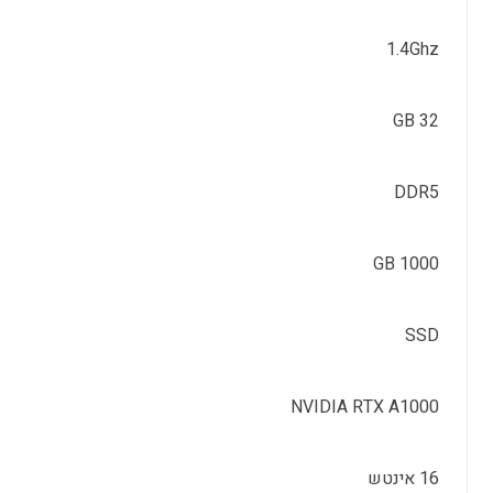
1.4Ghz
32 GB
DDR5
1000 GB
SSD
NVIDIA RTX A1000
16 אינטש