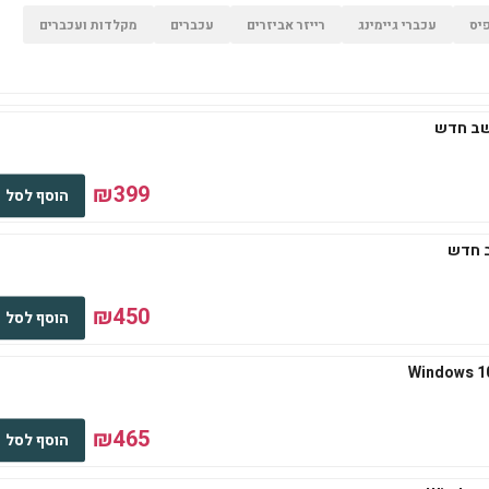
יס
עכברי גיימינג
רייזר אביזרים
עכברים
מקלדות ועכברים
₪399
הוסף לסל
₪450
הוסף לסל
₪465
הוסף לסל