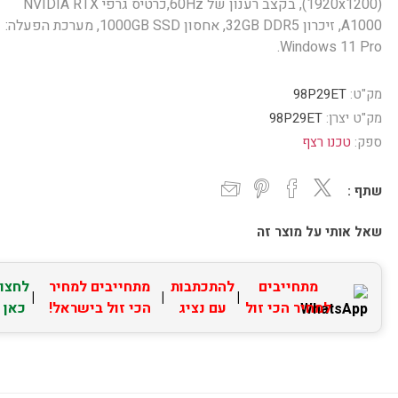
(1920x1200), בקצב רענון של 60Hz,כרטיס גרפי NVIDIA RTX
A1000, זיכרון 32GB DDR5, אחסון 1000GB SSD, מערכת הפעלה:
Windows 11 Pro.
מק"ט:
98P29ET
מק"ט יצרן:
98P29ET
ספק:
טכנו רצף
שתף :
שאל אותי על מוצר זה
מתחייבים
להתכתבות
מתחייבים למחיר
לחצו
|
|
|
למחיר הכי זול
עם נציג
הכי זול בישראל!
כאן