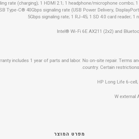
ling rate (charging); 1 HDMI 2.1; 1 headphone/microphone combo; 1
SB Type-C® 40Gbps signaling rate (USB Power Delivery, DisplayPor
5Gbps signaling rate; 1 RJ-45; 1 SD 4.0 card reader; 1 n
Intel® Wi-Fi 6E AX211 (2x2) and Bluetoo
warranty includes 1 year of parts and labor. No on-site repair. Terms a
country. Certain restriction
HP Long Life 6-cell,
מפרט המוצר