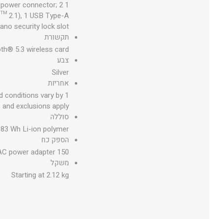
 power connector; 2
t™ 2.1), 1 USB Type-A
ano security lock slot
תקשורת
th® 5.3 wireless card
צבע
Silver
אחריות
nd conditions vary by
s and exclusions apply.
סוללה
 83 Wh Li-ion polymer
הספק כח
150 W external AC power adapter
משקל
Starting at 2.12 kg